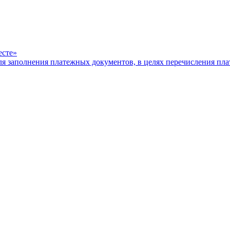
есте»
ля заполнения платежных документов, в целях перечисления п