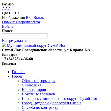
Размер:
A
A
A
Цвет:
C
C
C
Изображения
Вкл.
Выкл.
Обычная версия сайта
Войти
Поиск
Все результаты
Муниципальный округ Сухой Лог
Сухой Лог Свердловской области, ул.Кирова 7-А
Наш адрес
+7 (34373) 4-36-60
Приемная
Главная
Город
Общая информация
Символика
Наша история
Почетные граждане
Паспорт муниципального округа Сухой Лог
Город Трудовой Доблести и Славы
Служба по контракту