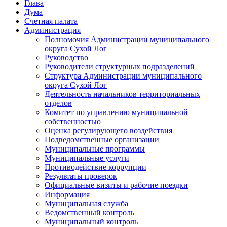
Глава
Дума
Счетная палата
Администрация
Полномочия Администрации муниципального
округа Сухой Лог
Руководство
Руководители структурных подразделений
Структура Администрации муниципального
округа Сухой Лог
Деятельность начальников территориальных
отделов
Комитет по управлению муниципальной
собственностью
Оценка регулирующего воздействия
Подведомственные организации
Муниципальные программы
Муниципальные услуги
Противодействие коррупции
Результаты проверок
Официальные визиты и рабочие поездки
Информация
Муниципальная служба
Ведомственный контроль
Муниципальный контроль