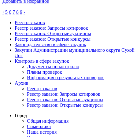
Добавить в избранное
‹
5
6
7
8
9
›
Реестр заказов
Реестр заказов: Запросы котировок
Реестр заказов: Открытые аукционы
Реестр заказов: Открытые конкурсы
Законодательство в сфере закупок
Закупки Администрации муниципального округа Сухой
Лог
Контроль в сфере закупок
Документы по контролю
Планы проверок
Информация о результатах проверок
Архив
Реестр заказов
Реестр заказов: Запросы котировок
Реестр заказов: Открытые аукционы
Реестр заказов: Открытые конкурсы
Город
Общая информация
Символика
Наша история