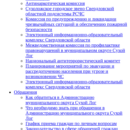
Антинаркотическая комиссия
Сухоложское городское звено Свердловской
областной подсистемы РСЧС
Комиссия по предупреждению и ликвидации
чрезвычайных ситуаций и обеспечению пожарной
безопасности
Электронный информационно-образовательный
комплекс Cвердловской области
Межведомственная комиссия по профилактике
правонарушений в муниципальном округе Сухой
Лог
Национальный антитеррористический комитет
Планирование мероприятий по эвакуации и
рассредоточению населения при угрозе и
возникновении ЧС
Электронный информационно-образовательный
комплекс Свердловской области
Обращения
Как обратиться в Администрацию
муниципального округа Сухой Лог
Что необходимо знать при обращении в
Администрацию муниципального округа Сухой
Лог
График приема граждан по личным вопросам
Законодательство в сфере обращений граждан