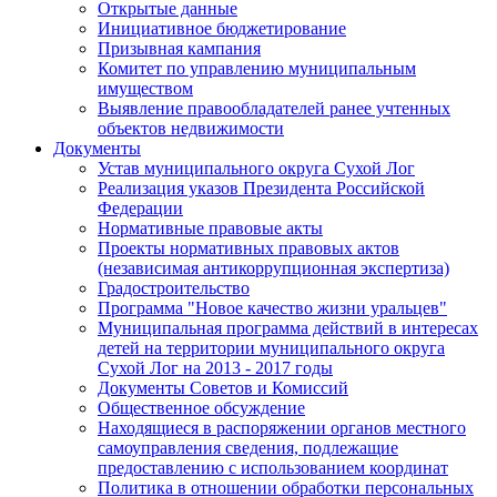
Открытые данные
Инициативное бюджетирование
Призывная кампания
Комитет по управлению муниципальным
имуществом
Выявление правообладателей ранее учтенных
объектов недвижимости
Документы
Устав муниципального округа Сухой Лог
Реализация указов Президента Российской
Федерации
Нормативные правовые акты
Проекты нормативных правовых актов
(независимая антикоррупционная экспертиза)
Градостроительство
Программа "Новое качество жизни уральцев"
Муниципальная программа действий в интересах
детей на территории муниципального округа
Сухой Лог на 2013 - 2017 годы
Документы Советов и Комиссий
Общественное обсуждение
Находящиеся в распоряжении органов местного
самоуправления сведения, подлежащие
предоставлению с использованием координат
Политика в отношении обработки персональных