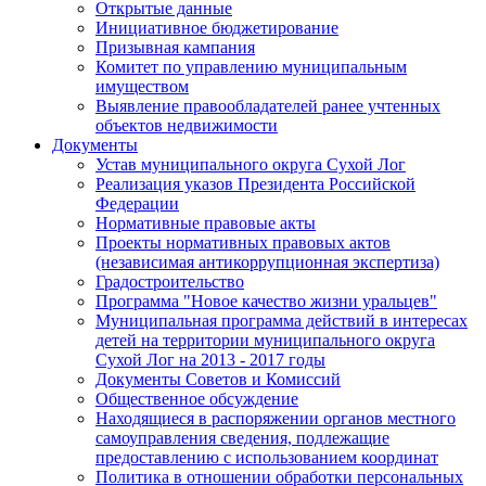
Открытые данные
Инициативное бюджетирование
Призывная кампания
Комитет по управлению муниципальным
имуществом
Выявление правообладателей ранее учтенных
объектов недвижимости
Документы
Устав муниципального округа Сухой Лог
Реализация указов Президента Российской
Федерации
Нормативные правовые акты
Проекты нормативных правовых актов
(независимая антикоррупционная экспертиза)
Градостроительство
Программа "Новое качество жизни уральцев"
Муниципальная программа действий в интересах
детей на территории муниципального округа
Сухой Лог на 2013 - 2017 годы
Документы Советов и Комиссий
Общественное обсуждение
Находящиеся в распоряжении органов местного
самоуправления сведения, подлежащие
предоставлению с использованием координат
Политика в отношении обработки персональных