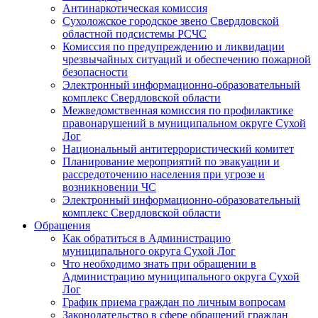
Антинаркотическая комиссия
Сухоложское городское звено Свердловской
областной подсистемы РСЧС
Комиссия по предупреждению и ликвидации
чрезвычайных ситуаций и обеспечению пожарной
безопасности
Электронный информационно-образовательный
комплекс Cвердловской области
Межведомственная комиссия по профилактике
правонарушений в муниципальном округе Сухой
Лог
Национальный антитеррористический комитет
Планирование мероприятий по эвакуации и
рассредоточению населения при угрозе и
возникновении ЧС
Электронный информационно-образовательный
комплекс Свердловской области
Обращения
Как обратиться в Администрацию
муниципального округа Сухой Лог
Что необходимо знать при обращении в
Администрацию муниципального округа Сухой
Лог
График приема граждан по личным вопросам
Законодательство в сфере обращений граждан