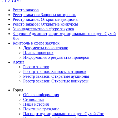
‹
1
2
3
4
5
›
Реестр заказов
Реестр заказов: Запросы котировок
Реестр заказов: Открытые аукционы
Реестр заказов: Открытые конкурсы
Законодательство в сфере закупок
Закупки Администрации муниципального округа Сухой
Лог
Контроль в сфере закупок
Документы по контролю
Планы проверок
Информация о результатах проверок
Архив
Реестр заказов
Реестр заказов: Запросы котировок
Реестр заказов: Открытые аукционы
Реестр заказов: Открытые конкурсы
Город
Общая информация
Символика
Наша история
Почетные граждане
Паспорт муниципального округа Сухой Лог