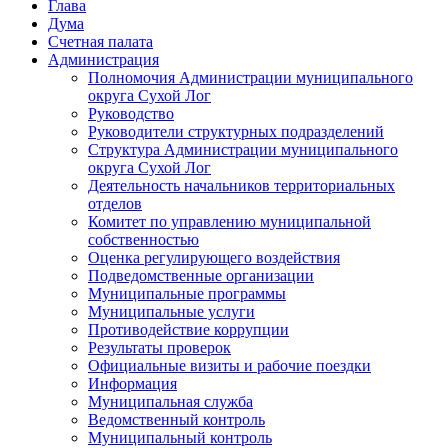
Глава
Дума
Счетная палата
Администрация
Полномочия Администрации муниципального
округа Сухой Лог
Руководство
Руководители структурных подразделений
Структура Администрации муниципального
округа Сухой Лог
Деятельность начальников территориальных
отделов
Комитет по управлению муниципальной
собственностью
Оценка регулирующего воздействия
Подведомственные организации
Муниципальные программы
Муниципальные услуги
Противодействие коррупции
Результаты проверок
Официальные визиты и рабочие поездки
Информация
Муниципальная служба
Ведомственный контроль
Муниципальный контроль