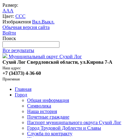
Размер:
A
A
A
Цвет:
C
C
C
Изображения
Вкл.
Выкл.
Обычная версия сайта
Войти
Поиск
Все результаты
Муниципальный округ Сухой Лог
Сухой Лог Свердловской области, ул.Кирова 7-А
Наш адрес
+7 (34373) 4-36-60
Приемная
Главная
Город
Общая информация
Символика
Наша история
Почетные граждане
Паспорт муниципального округа Сухой Лог
Город Трудовой Доблести и Славы
Служба по контракту