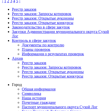
‹
1
2
3
4
5
›
Реестр заказов
Реестр заказов: Запросы котировок
Реестр заказов: Открытые аукционы
Реестр заказов: Открытые конкурсы
Законодательство в сфере закупок
Закупки Администрации муниципального округа Сухой
Лог
Контроль в сфере закупок
Документы по контролю
Планы проверок
Информация о результатах проверок
Архив
Реестр заказов
Реестр заказов: Запросы котировок
Реестр заказов: Открытые аукционы
Реестр заказов: Открытые конкурсы
Город
Общая информация
Символика
Наша история
Почетные граждане
Паспорт муниципального округа Сухой Лог