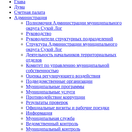
Глава
Дума
Счетная палата
Администрация
Полномочия Администрации муниципального
округа Сухой Лог
Руководство
Руководители структурных подразделений
Структура Администрации муниципального
округа Сухой Лог
Деятельность начальников территориальных
отделов
Комитет по управлению муниципальной
собственностью
Оценка регулирующего воздействия
Подведомственные организации
Муниципальные программы
Муниципальные услуги
Противодействие коррупции
Результаты проверок
Официальные визиты и рабочие поездки
Информация
Муниципальная служба
Ведомственный контроль
Муниципальный контроль