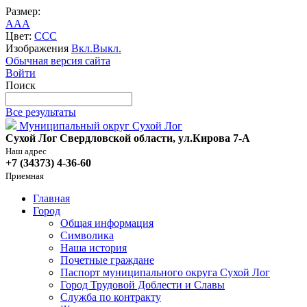
Размер:
A
A
A
Цвет:
C
C
C
Изображения
Вкл.
Выкл.
Обычная версия сайта
Войти
Поиск
Все результаты
Муниципальный округ Сухой Лог
Сухой Лог Свердловской области, ул.Кирова 7-А
Наш адрес
+7 (34373) 4-36-60
Приемная
Главная
Город
Общая информация
Символика
Наша история
Почетные граждане
Паспорт муниципального округа Сухой Лог
Город Трудовой Доблести и Славы
Служба по контракту