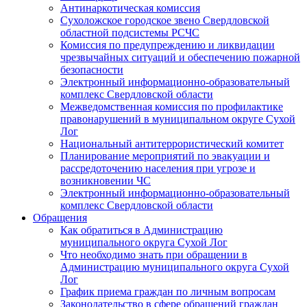
Антинаркотическая комиссия
Сухоложское городское звено Свердловской
областной подсистемы РСЧС
Комиссия по предупреждению и ликвидации
чрезвычайных ситуаций и обеспечению пожарной
безопасности
Электронный информационно-образовательный
комплекс Cвердловской области
Межведомственная комиссия по профилактике
правонарушений в муниципальном округе Сухой
Лог
Национальный антитеррористический комитет
Планирование мероприятий по эвакуации и
рассредоточению населения при угрозе и
возникновении ЧС
Электронный информационно-образовательный
комплекс Свердловской области
Обращения
Как обратиться в Администрацию
муниципального округа Сухой Лог
Что необходимо знать при обращении в
Администрацию муниципального округа Сухой
Лог
График приема граждан по личным вопросам
Законодательство в сфере обращений граждан