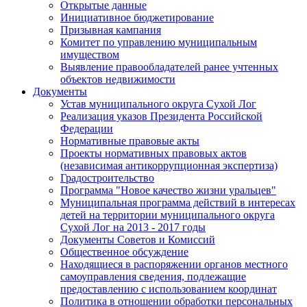
Открытые данные
Инициативное бюджетирование
Призывная кампания
Комитет по управлению муниципальным
имуществом
Выявление правообладателей ранее учтенных
объектов недвижимости
Документы
Устав муниципального округа Сухой Лог
Реализация указов Президента Российской
Федерации
Нормативные правовые акты
Проекты нормативных правовых актов
(независимая антикоррупционная экспертиза)
Градостроительство
Программа "Новое качество жизни уральцев"
Муниципальная программа действий в интересах
детей на территории муниципального округа
Сухой Лог на 2013 - 2017 годы
Документы Советов и Комиссий
Общественное обсуждение
Находящиеся в распоряжении органов местного
самоуправления сведения, подлежащие
предоставлению с использованием координат
Политика в отношении обработки персональных