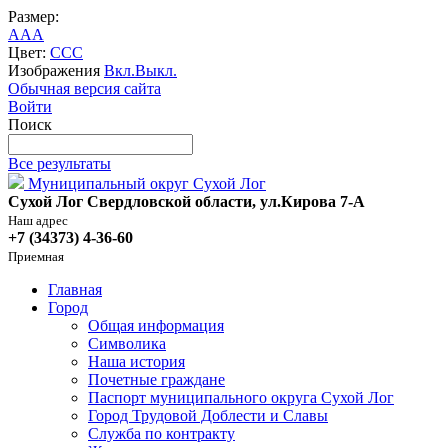
Размер:
A
A
A
Цвет:
C
C
C
Изображения
Вкл.
Выкл.
Обычная версия сайта
Войти
Поиск
Все результаты
Муниципальный округ Сухой Лог
Сухой Лог Свердловской области, ул.Кирова 7-А
Наш адрес
+7 (34373) 4-36-60
Приемная
Главная
Город
Общая информация
Символика
Наша история
Почетные граждане
Паспорт муниципального округа Сухой Лог
Город Трудовой Доблести и Славы
Служба по контракту