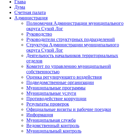
Глава
Дума
Счетная палата
Администрация
Полномочия Администрации муниципального
округа Сухой Лог
Руководство
Руководители структурных подразделений
Структура Администрации муниципального
округа Сухой Лог
Деятельность начальников территориальных
отделов
Комитет по управлению муниципальной
собственностью
Оценка регулирующего воздействия
Подведомственные организации
Муниципальные программы
Муниципальные услуги
Противодействие коррупции
Результаты проверок
Официальные визиты и рабочие поездки
Информация
Муниципальная служба
Ведомственный контроль
Муниципальный контроль