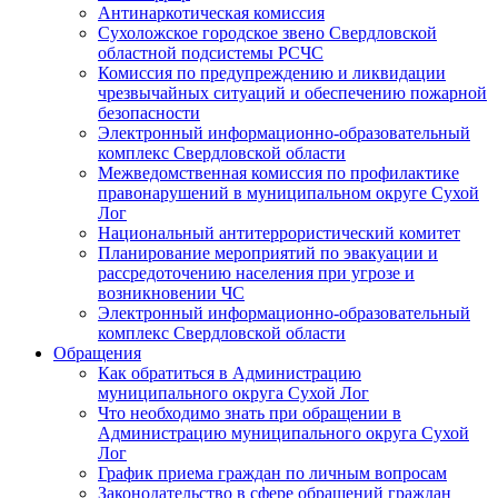
Антинаркотическая комиссия
Сухоложское городское звено Свердловской
областной подсистемы РСЧС
Комиссия по предупреждению и ликвидации
чрезвычайных ситуаций и обеспечению пожарной
безопасности
Электронный информационно-образовательный
комплекс Cвердловской области
Межведомственная комиссия по профилактике
правонарушений в муниципальном округе Сухой
Лог
Национальный антитеррористический комитет
Планирование мероприятий по эвакуации и
рассредоточению населения при угрозе и
возникновении ЧС
Электронный информационно-образовательный
комплекс Свердловской области
Обращения
Как обратиться в Администрацию
муниципального округа Сухой Лог
Что необходимо знать при обращении в
Администрацию муниципального округа Сухой
Лог
График приема граждан по личным вопросам
Законодательство в сфере обращений граждан