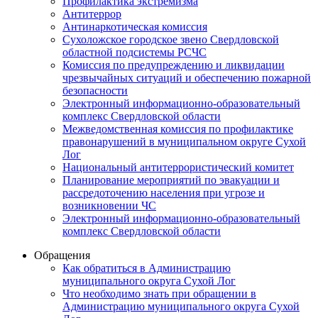
Профилактика экстремизма
Антитеррор
Антинаркотическая комиссия
Сухоложское городское звено Свердловской
областной подсистемы РСЧС
Комиссия по предупреждению и ликвидации
чрезвычайных ситуаций и обеспечению пожарной
безопасности
Электронный информационно-образовательный
комплекс Cвердловской области
Межведомственная комиссия по профилактике
правонарушений в муниципальном округе Сухой
Лог
Национальный антитеррористический комитет
Планирование мероприятий по эвакуации и
рассредоточению населения при угрозе и
возникновении ЧС
Электронный информационно-образовательный
комплекс Свердловской области
Обращения
Как обратиться в Администрацию
муниципального округа Сухой Лог
Что необходимо знать при обращении в
Администрацию муниципального округа Сухой