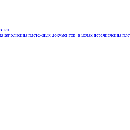
есте»
ля заполнения платежных документов, в целях перечисления п