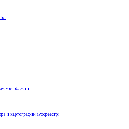
Лог
овской области
ра и картографии (Росреестр)