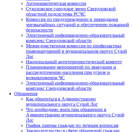
Антинаркотическая комиссия
Сухоложское городское звено Свердловской
областной подсистемы РСЧС
Комиссия по предупреждению и ликвидации
чрезвычайных ситуаций и обеспечению пожарной
безопасности
Электронный информационно-образовательный
комплекс Cвердловской области
Межведомственная комиссия по профилактике
правонарушений в муниципальном округе Сухой
Лог
Национальный антитеррористический комитет
Планирование мероприятий по эвакуации и
рассредоточению населения при угрозе и
возникновении ЧС
Электронный информационно-образовательный
комплекс Свердловской области
Обращения
Как обратиться в Администрацию
муниципального округа Сухой Лог
Что необходимо знать при обращении в
Администрацию муниципального округа Сухой
Лог
График приема граждан по личным вопросам
Законодательство в сфере обращений граждан