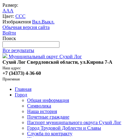
Размер:
A
A
A
Цвет:
C
C
C
Изображения
Вкл.
Выкл.
Обычная версия сайта
Войти
Поиск
Все результаты
Муниципальный округ Сухой Лог
Сухой Лог Свердловской области, ул.Кирова 7-А
Наш адрес
+7 (34373) 4-36-60
Приемная
Главная
Город
Общая информация
Символика
Наша история
Почетные граждане
Паспорт муниципального округа Сухой Лог
Город Трудовой Доблести и Славы
Служба по контракту