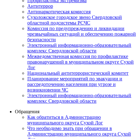
Профилактика экстремизма
Антитеррор
Антинаркотическая комиссия
Сухоложское городское звено Свердловской
областной подсистемы РСЧС
Комиссия по предупреждению и ликвидации
чрезвычайных ситуаций и обеспечению пожарной
безопасности
Электронный информационно-образовательный
комплекс Cвердловской области
Межведомственная комиссия по профилактике
правонарушений в муниципальном округе Сухой
Лог
Национальный антитеррористический комитет
Планирование мероприятий по эвакуации и
рассредоточению населения при угрозе и
возникновении ЧС
Электронный информационно-образовательный
комплекс Свердловской области
Обращения
Как обратиться в Администрацию
муниципального округа Сухой Лог
Что необходимо знать при обращении в
Администрацию муниципального округа Сухой