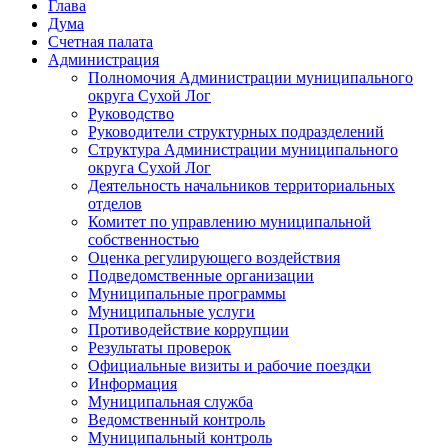
Глава
Дума
Счетная палата
Администрация
Полномочия Администрации муниципального
округа Сухой Лог
Руководство
Руководители структурных подразделений
Структура Администрации муниципального
округа Сухой Лог
Деятельность начальников территориальных
отделов
Комитет по управлению муниципальной
собственностью
Оценка регулирующего воздействия
Подведомственные организации
Муниципальные программы
Муниципальные услуги
Противодействие коррупции
Результаты проверок
Официальные визиты и рабочие поездки
Информация
Муниципальная служба
Ведомственный контроль
Муниципальный контроль