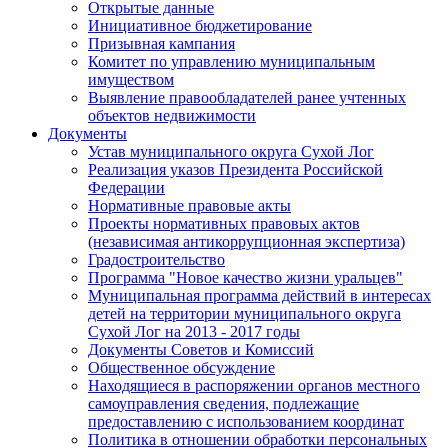
Открытые данные
Инициативное бюджетирование
Призывная кампания
Комитет по управлению муниципальным
имуществом
Выявление правообладателей ранее учтенных
объектов недвижимости
Документы
Устав муниципального округа Сухой Лог
Реализация указов Президента Российской
Федерации
Нормативные правовые акты
Проекты нормативных правовых актов
(независимая антикоррупционная экспертиза)
Градостроительство
Программа "Новое качество жизни уральцев"
Муниципальная программа действий в интересах
детей на территории муниципального округа
Сухой Лог на 2013 - 2017 годы
Документы Советов и Комиссий
Общественное обсуждение
Находящиеся в распоряжении органов местного
самоуправления сведения, подлежащие
предоставлению с использованием координат
Политика в отношении обработки персональных