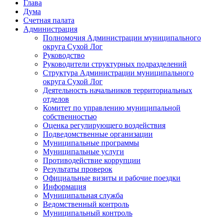
Глава
Дума
Счетная палата
Администрация
Полномочия Администрации муниципального
округа Сухой Лог
Руководство
Руководители структурных подразделений
Структура Администрации муниципального
округа Сухой Лог
Деятельность начальников территориальных
отделов
Комитет по управлению муниципальной
собственностью
Оценка регулирующего воздействия
Подведомственные организации
Муниципальные программы
Муниципальные услуги
Противодействие коррупции
Результаты проверок
Официальные визиты и рабочие поездки
Информация
Муниципальная служба
Ведомственный контроль
Муниципальный контроль