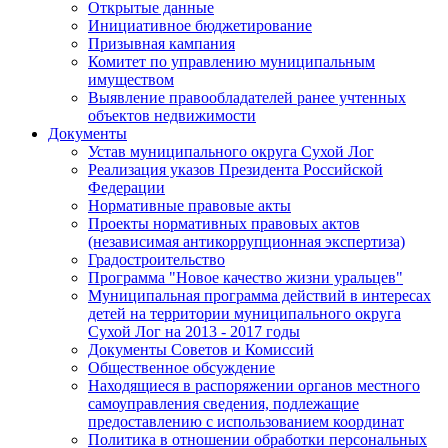
Открытые данные
Инициативное бюджетирование
Призывная кампания
Комитет по управлению муниципальным
имуществом
Выявление правообладателей ранее учтенных
объектов недвижимости
Документы
Устав муниципального округа Сухой Лог
Реализация указов Президента Российской
Федерации
Нормативные правовые акты
Проекты нормативных правовых актов
(независимая антикоррупционная экспертиза)
Градостроительство
Программа "Новое качество жизни уральцев"
Муниципальная программа действий в интересах
детей на территории муниципального округа
Сухой Лог на 2013 - 2017 годы
Документы Советов и Комиссий
Общественное обсуждение
Находящиеся в распоряжении органов местного
самоуправления сведения, подлежащие
предоставлению с использованием координат
Политика в отношении обработки персональных