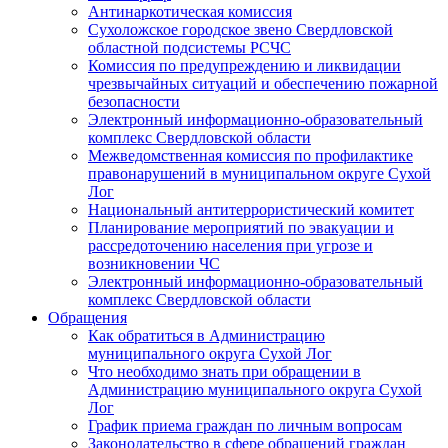
Антинаркотическая комиссия
Сухоложское городское звено Свердловской
областной подсистемы РСЧС
Комиссия по предупреждению и ликвидации
чрезвычайных ситуаций и обеспечению пожарной
безопасности
Электронный информационно-образовательный
комплекс Cвердловской области
Межведомственная комиссия по профилактике
правонарушений в муниципальном округе Сухой
Лог
Национальный антитеррористический комитет
Планирование мероприятий по эвакуации и
рассредоточению населения при угрозе и
возникновении ЧС
Электронный информационно-образовательный
комплекс Свердловской области
Обращения
Как обратиться в Администрацию
муниципального округа Сухой Лог
Что необходимо знать при обращении в
Администрацию муниципального округа Сухой
Лог
График приема граждан по личным вопросам
Законодательство в сфере обращений граждан