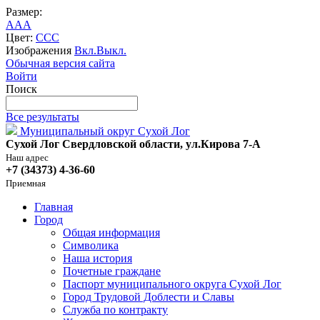
Размер:
A
A
A
Цвет:
C
C
C
Изображения
Вкл.
Выкл.
Обычная версия сайта
Войти
Поиск
Все результаты
Муниципальный округ Сухой Лог
Сухой Лог Свердловской области, ул.Кирова 7-А
Наш адрес
+7 (34373) 4-36-60
Приемная
Главная
Город
Общая информация
Символика
Наша история
Почетные граждане
Паспорт муниципального округа Сухой Лог
Город Трудовой Доблести и Славы
Служба по контракту