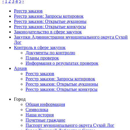
‹
1
2
3
4
5
›
Реестр заказов
Реестр заказов: Запросы котировок
Реестр заказов: Открытые аукционы
Реестр заказов: Открытые конкурсы
Законодательство в сфере закупок
Закупки Администрации муниципального округа Сухой
Лог
Контроль в сфере закупок
Документы по контролю
Планы проверок
Информация о результатах проверок
Архив
Реестр заказов
Реестр заказов: Запросы котировок
Реестр заказов: Открытые аукционы
Реестр заказов: Открытые конкурсы
Город
Общая информация
Символика
Наша история
Почетные граждане
Паспорт муниципального округа Сухой Лог