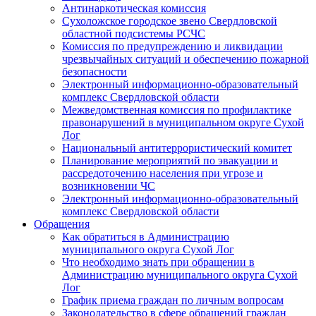
Антинаркотическая комиссия
Сухоложское городское звено Свердловской
областной подсистемы РСЧС
Комиссия по предупреждению и ликвидации
чрезвычайных ситуаций и обеспечению пожарной
безопасности
Электронный информационно-образовательный
комплекс Cвердловской области
Межведомственная комиссия по профилактике
правонарушений в муниципальном округе Сухой
Лог
Национальный антитеррористический комитет
Планирование мероприятий по эвакуации и
рассредоточению населения при угрозе и
возникновении ЧС
Электронный информационно-образовательный
комплекс Свердловской области
Обращения
Как обратиться в Администрацию
муниципального округа Сухой Лог
Что необходимо знать при обращении в
Администрацию муниципального округа Сухой
Лог
График приема граждан по личным вопросам
Законодательство в сфере обращений граждан