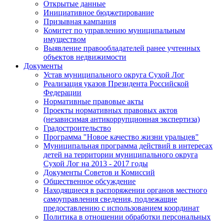
Открытые данные
Инициативное бюджетирование
Призывная кампания
Комитет по управлению муниципальным
имуществом
Выявление правообладателей ранее учтенных
объектов недвижимости
Документы
Устав муниципального округа Сухой Лог
Реализация указов Президента Российской
Федерации
Нормативные правовые акты
Проекты нормативных правовых актов
(независимая антикоррупционная экспертиза)
Градостроительство
Программа "Новое качество жизни уральцев"
Муниципальная программа действий в интересах
детей на территории муниципального округа
Сухой Лог на 2013 - 2017 годы
Документы Советов и Комиссий
Общественное обсуждение
Находящиеся в распоряжении органов местного
самоуправления сведения, подлежащие
предоставлению с использованием координат
Политика в отношении обработки персональных