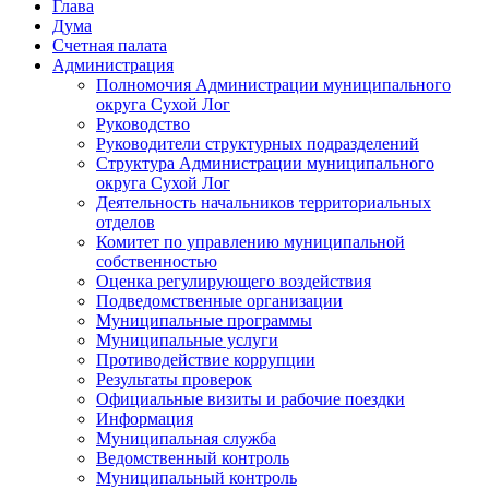
Глава
Дума
Счетная палата
Администрация
Полномочия Администрации муниципального
округа Сухой Лог
Руководство
Руководители структурных подразделений
Структура Администрации муниципального
округа Сухой Лог
Деятельность начальников территориальных
отделов
Комитет по управлению муниципальной
собственностью
Оценка регулирующего воздействия
Подведомственные организации
Муниципальные программы
Муниципальные услуги
Противодействие коррупции
Результаты проверок
Официальные визиты и рабочие поездки
Информация
Муниципальная служба
Ведомственный контроль
Муниципальный контроль