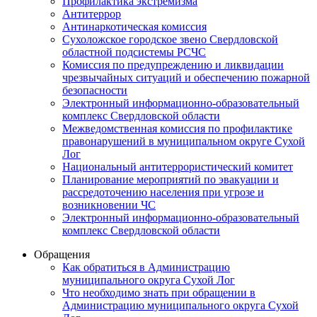
Профилактика экстремизма
Антитеррор
Антинаркотическая комиссия
Сухоложское городское звено Свердловской
областной подсистемы РСЧС
Комиссия по предупреждению и ликвидации
чрезвычайных ситуаций и обеспечению пожарной
безопасности
Электронный информационно-образовательный
комплекс Cвердловской области
Межведомственная комиссия по профилактике
правонарушений в муниципальном округе Сухой
Лог
Национальный антитеррористический комитет
Планирование мероприятий по эвакуации и
рассредоточению населения при угрозе и
возникновении ЧС
Электронный информационно-образовательный
комплекс Свердловской области
Обращения
Как обратиться в Администрацию
муниципального округа Сухой Лог
Что необходимо знать при обращении в
Администрацию муниципального округа Сухой