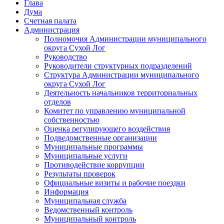
Глава
Дума
Счетная палата
Администрация
Полномочия Администрации муниципального
округа Сухой Лог
Руководство
Руководители структурных подразделений
Структура Администрации муниципального
округа Сухой Лог
Деятельность начальников территориальных
отделов
Комитет по управлению муниципальной
собственностью
Оценка регулирующего воздействия
Подведомственные организации
Муниципальные программы
Муниципальные услуги
Противодействие коррупции
Результаты проверок
Официальные визиты и рабочие поездки
Информация
Муниципальная служба
Ведомственный контроль
Муниципальный контроль