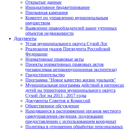
Открытые данные
Инициативное бюджетирование
Призывная кампания
Комитет по управлению муниципальным
имуществом
Выявление правообладателей ранее учтенных
объектов недвижимости
Документы
Устав муниципального округа Сухой Лог
Реализация указов Президента Российской
Федерации
Нормативные правовые акты
Проекты нормативных правовых актов
(независимая антикоррупционная экспертиза)
Градостроительство
Программа "Новое качество жизни уральцев"
Муниципальная программа действий в интересах
детей на территории муниципального округа
Сухой Лог на 2013 - 2017 годы
Документы Советов и Комиссий
Общественное обсуждение
Находящиеся в распоряжении органов местного
самоуправления сведения, подлежащие
предоставлению с использованием координат
Политика в отношении обработки персональных