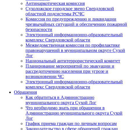
Антинаркотическая комиссия
Сухоложское городское звено Свердловской
областной подсистемы РСЧС
Комиссия по предупреждению и ликвидации
чрезвычайных ситуаций и обеспечению пожарной
безопасности
Электронный информационно-образовательный
комплекс Cвердловской области
Межведомственная комиссия по профилактике
правонарушений в муниципальном округе Сухой
Лог
Национальный антитеррористический комитет
Планирование мероприятий по эвакуации и
рассредоточению населения при угрозе и
возникновении ЧС
Электронный информационно-образовательный
комплекс Свердловской области
Обращения
Как обратиться в Администрацию
муниципального округа Сухой Лог
Что необходимо знать при обращении в
Администрацию муниципального округа Сухой
Лог
График приема граждан по личным вопросам
Законодательство в сфере обращений граждан