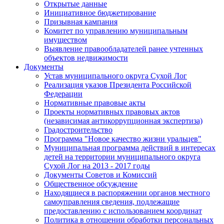
Открытые данные
Инициативное бюджетирование
Призывная кампания
Комитет по управлению муниципальным
имуществом
Выявление правообладателей ранее учтенных
объектов недвижимости
Документы
Устав муниципального округа Сухой Лог
Реализация указов Президента Российской
Федерации
Нормативные правовые акты
Проекты нормативных правовых актов
(независимая антикоррупционная экспертиза)
Градостроительство
Программа "Новое качество жизни уральцев"
Муниципальная программа действий в интересах
детей на территории муниципального округа
Сухой Лог на 2013 - 2017 годы
Документы Советов и Комиссий
Общественное обсуждение
Находящиеся в распоряжении органов местного
самоуправления сведения, подлежащие
предоставлению с использованием координат
Политика в отношении обработки персональных