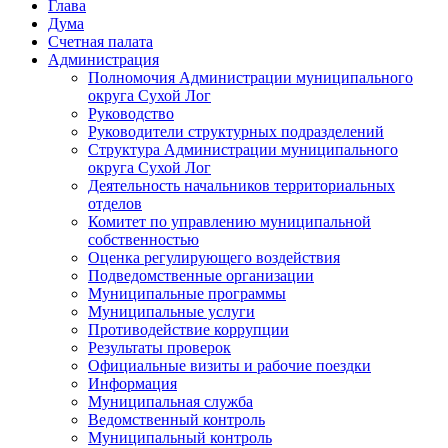
Глава
Дума
Счетная палата
Администрация
Полномочия Администрации муниципального
округа Сухой Лог
Руководство
Руководители структурных подразделений
Структура Администрации муниципального
округа Сухой Лог
Деятельность начальников территориальных
отделов
Комитет по управлению муниципальной
собственностью
Оценка регулирующего воздействия
Подведомственные организации
Муниципальные программы
Муниципальные услуги
Противодействие коррупции
Результаты проверок
Официальные визиты и рабочие поездки
Информация
Муниципальная служба
Ведомственный контроль
Муниципальный контроль