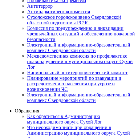
Профилактика экстремизма
Антитеррор
Антинаркотическая комиссия
Сухоложское городское звено Свердловской
областной подсистемы РСЧС
Комиссия по предупреждению и ликвидации
чрезвычайных ситуаций и обеспечению пожарной
безопасности
Электронный информационно-образовательный
комплекс Cвердловской области
Межведомственная комиссия по профилактике
правонарушений в муниципальном округе Сухой
Лог
Национальный антитеррористический комитет
Планирование мероприятий по эвакуации и
рассредоточению населения при угрозе и
возникновении ЧС
Электронный информационно-образовательный
комплекс Свердловской области
Обращения
Как обратиться в Администрацию
муниципального округа Сухой Лог
Что необходимо знать при обращении в
Администрацию муниципального округа Сухой