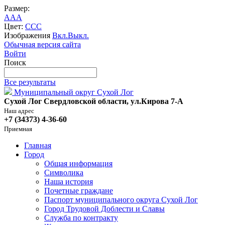
Размер:
A
A
A
Цвет:
C
C
C
Изображения
Вкл.
Выкл.
Обычная версия сайта
Войти
Поиск
Все результаты
Муниципальный округ Сухой Лог
Сухой Лог Свердловской области, ул.Кирова 7-А
Наш адрес
+7 (34373) 4-36-60
Приемная
Главная
Город
Общая информация
Символика
Наша история
Почетные граждане
Паспорт муниципального округа Сухой Лог
Город Трудовой Доблести и Славы
Служба по контракту