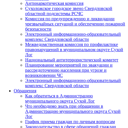
Антинаркотическая комиссия
Сухоложское городское звено Свердловской
областной подсистемы РСЧС
Комиссия по предупреждению и ликвидации
чрезвычайных ситуаций и обеспечению пожарной
безопасности
Электронный информационно-образовательный
комплекс Cвердловской области
Межведомственная комиссия по профилактике
правонарушений в муниципальном округе Сухой
Лог
Национальный антитеррористический комитет
Планирование мероприятий по эвакуации и
рассредоточению населения при угрозе и
возникновении ЧС
Электронный информационно-образовательный
комплекс Свердловской области
Обращения
Как обратиться в Администрацию
муниципального округа Сухой Лог
Что необходимо знать при обращении в
Администрацию муниципального округа Сухой
Лог
График приема граждан по личным вопросам
Законодательство в сфере обращений граждан