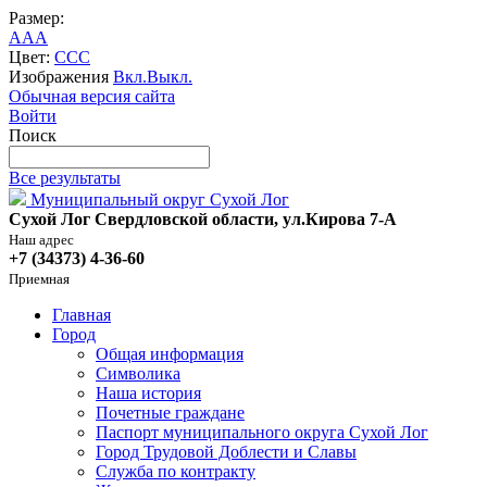
Размер:
A
A
A
Цвет:
C
C
C
Изображения
Вкл.
Выкл.
Обычная версия сайта
Войти
Поиск
Все результаты
Муниципальный округ Сухой Лог
Сухой Лог Свердловской области, ул.Кирова 7-А
Наш адрес
+7 (34373) 4-36-60
Приемная
Главная
Город
Общая информация
Символика
Наша история
Почетные граждане
Паспорт муниципального округа Сухой Лог
Город Трудовой Доблести и Славы
Служба по контракту