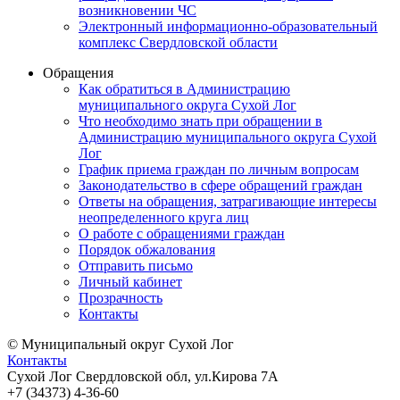
возникновении ЧС
Электронный информационно-образовательный
комплекс Свердловской области
Обращения
Как обратиться в Администрацию
муниципального округа Сухой Лог
Что необходимо знать при обращении в
Администрацию муниципального округа Сухой
Лог
График приема граждан по личным вопросам
Законодательство в сфере обращений граждан
Ответы на обращения, затрагивающие интересы
неопределенного круга лиц
О работе с обращениями граждан
Порядок обжалования
Отправить письмо
Личный кабинет
Прозрачность
Контакты
© Муниципальный округ Сухой Лог
Контакты
Сухой Лог Свердловской обл, ул.Кирова 7А
+7 (34373) 4-36-60