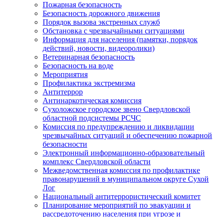
Пожарная безопасность
Безопасность дорожного движения
Порядок вызова экстренных служб
Обстановка с чрезвычайными ситуациями
Информация для населения (памятки, порядок
действий, новости, видеоролики)
Ветеринарная безопасность
Безопасность на воде
Мероприятия
Профилактика экстремизма
Антитеррор
Антинаркотическая комиссия
Сухоложское городское звено Свердловской
областной подсистемы РСЧС
Комиссия по предупреждению и ликвидации
чрезвычайных ситуаций и обеспечению пожарной
безопасности
Электронный информационно-образовательный
комплекс Cвердловской области
Межведомственная комиссия по профилактике
правонарушений в муниципальном округе Сухой
Лог
Национальный антитеррористический комитет
Планирование мероприятий по эвакуации и
рассредоточению населения при угрозе и