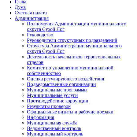
Глава
Дума
Счетная палата
Администрация
Полномочия Администрации муниципального
округа Сухой Лог
Руководство
Руководители структурных подразделений
Структура Администрации муниципального
округа Сухой Лог
Деятельность начальников территориальных
отделов
Комитет по управлению муниципальной
собственностью
Оценка регулирующего воздействия
Подведомственные организации
Муниципальные программы
Муниципальные услуги
Противодействие коррупции
Результаты проверок
Официальные визиты и рабочие поездки
Информация
Муниципальная служба
Ведомственный контроль
Муниципальный контроль