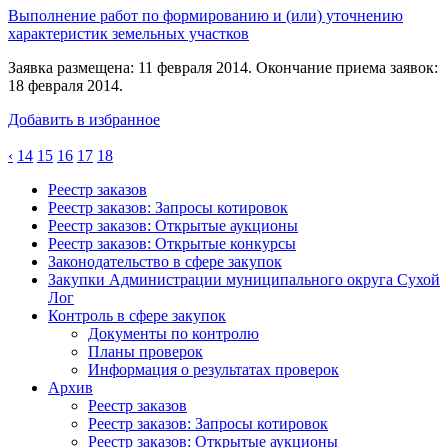
Выполнение работ по формированию и (или) уточнению
характеристик земельных участков
Заявка размещена: 11 февраля 2014. Окончание приема заявок:
18 февраля 2014.
Добавить в избранное
‹
14
15
16
17
18
Реестр заказов
Реестр заказов: Запросы котировок
Реестр заказов: Открытые аукционы
Реестр заказов: Открытые конкурсы
Законодательство в сфере закупок
Закупки Администрации муниципального округа Сухой
Лог
Контроль в сфере закупок
Документы по контролю
Планы проверок
Информация о результатах проверок
Архив
Реестр заказов
Реестр заказов: Запросы котировок
Реестр заказов: Открытые аукционы