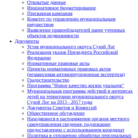
Открытые данные
Инициативное бюджетирование
Призывная кампания
Комитет по управлению муниципальным
имуществом
Выявление правообладателей ранее учтенных
объектов недвижимости
Документы
Устав муниципального округа Сухой Лог
Реализация указов Президента Российской
Федерации
Нормативные правовые акты
Проекты нормативных правовых актов
(независимая антикоррупционная экспертиза)
Градостроительство
Программа "Новое качество жизни уральцев"
Муниципальная программа действий в интересах
детей на территории муниципального округа
Сухой Лог на 2013 - 2017 годы
Документы Советов и Комиссий
Общественное обсуждение
Находящиеся в распоряжении органов местного
самоуправления сведения, подлежащие
предоставлению с использованием координат
Политика в отношении обработки персональных