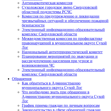
Антинаркотическая комиссия
Сухоложское городское звено Свердловской
областной подсистемы РСЧС
Комиссия по предупреждению и ликвидации
чрезвычайных ситуаций и обеспечению пожарной
безопасности
Электронный информационно-образовательный
комплекс Cвердловской области
Межведомственная комиссия по профилактике
правонарушений в муниципальном округе Сухой
Лог
Национальный антитеррористический комитет
Планирование мероприятий по эвакуации и
рассредоточению населения при угрозе и
возникновении ЧС
Электронный информационно-образовательный
комплекс Свердловской области
Обращения
Как обратиться в Администрацию
муниципального округа Сухой Лог
Что необходимо знать при обращении в
Администрацию муниципального округа Сухой
Лог
График приема граждан по личным вопросам
Законодательство в сфере обращений граждан