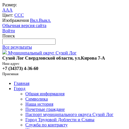
Размер:
A
A
A
Цвет:
C
C
C
Изображения
Вкл.
Выкл.
Обычная версия сайта
Войти
Поиск
Все результаты
Муниципальный округ Сухой Лог
Сухой Лог Свердловской области, ул.Кирова 7-А
Наш адрес
+7 (34373) 4-36-60
Приемная
Главная
Город
Общая информация
Символика
Наша история
Почетные граждане
Паспорт муниципального округа Сухой Лог
Город Трудовой Доблести и Славы
Служба по контракту