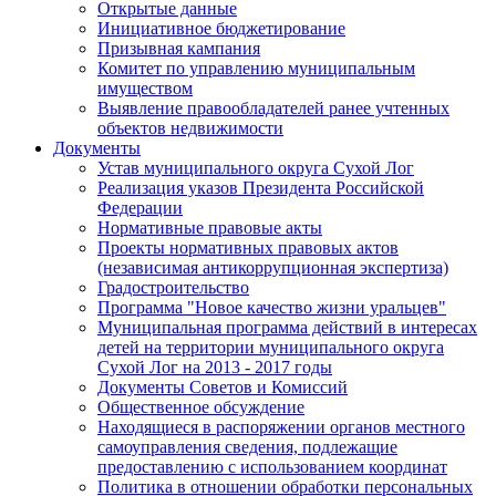
Открытые данные
Инициативное бюджетирование
Призывная кампания
Комитет по управлению муниципальным
имуществом
Выявление правообладателей ранее учтенных
объектов недвижимости
Документы
Устав муниципального округа Сухой Лог
Реализация указов Президента Российской
Федерации
Нормативные правовые акты
Проекты нормативных правовых актов
(независимая антикоррупционная экспертиза)
Градостроительство
Программа "Новое качество жизни уральцев"
Муниципальная программа действий в интересах
детей на территории муниципального округа
Сухой Лог на 2013 - 2017 годы
Документы Советов и Комиссий
Общественное обсуждение
Находящиеся в распоряжении органов местного
самоуправления сведения, подлежащие
предоставлению с использованием координат
Политика в отношении обработки персональных