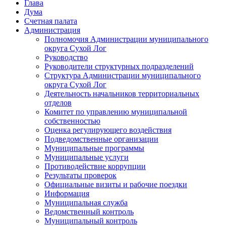
Глава
Дума
Счетная палата
Администрация
Полномочия Администрации муниципального
округа Сухой Лог
Руководство
Руководители структурных подразделений
Структура Администрации муниципального
округа Сухой Лог
Деятельность начальников территориальных
отделов
Комитет по управлению муниципальной
собственностью
Оценка регулирующего воздействия
Подведомственные организации
Муниципальные программы
Муниципальные услуги
Противодействие коррупции
Результаты проверок
Официальные визиты и рабочие поездки
Информация
Муниципальная служба
Ведомственный контроль
Муниципальный контроль