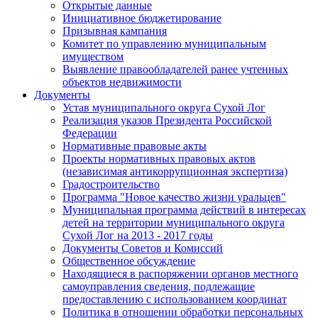
Открытые данные
Инициативное бюджетирование
Призывная кампания
Комитет по управлению муниципальным
имуществом
Выявление правообладателей ранее учтенных
объектов недвижимости
Документы
Устав муниципального округа Сухой Лог
Реализация указов Президента Российской
Федерации
Нормативные правовые акты
Проекты нормативных правовых актов
(независимая антикоррупционная экспертиза)
Градостроительство
Программа "Новое качество жизни уральцев"
Муниципальная программа действий в интересах
детей на территории муниципального округа
Сухой Лог на 2013 - 2017 годы
Документы Советов и Комиссий
Общественное обсуждение
Находящиеся в распоряжении органов местного
самоуправления сведения, подлежащие
предоставлению с использованием координат
Политика в отношении обработки персональных