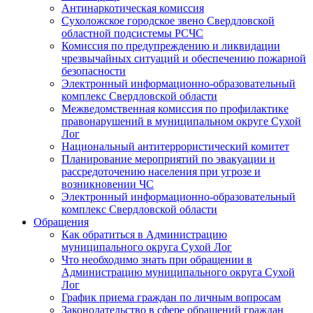
Антинаркотическая комиссия
Сухоложское городское звено Свердловской
областной подсистемы РСЧС
Комиссия по предупреждению и ликвидации
чрезвычайных ситуаций и обеспечению пожарной
безопасности
Электронный информационно-образовательный
комплекс Cвердловской области
Межведомственная комиссия по профилактике
правонарушений в муниципальном округе Сухой
Лог
Национальный антитеррористический комитет
Планирование мероприятий по эвакуации и
рассредоточению населения при угрозе и
возникновении ЧС
Электронный информационно-образовательный
комплекс Свердловской области
Обращения
Как обратиться в Администрацию
муниципального округа Сухой Лог
Что необходимо знать при обращении в
Администрацию муниципального округа Сухой
Лог
График приема граждан по личным вопросам
Законодательство в сфере обращений граждан