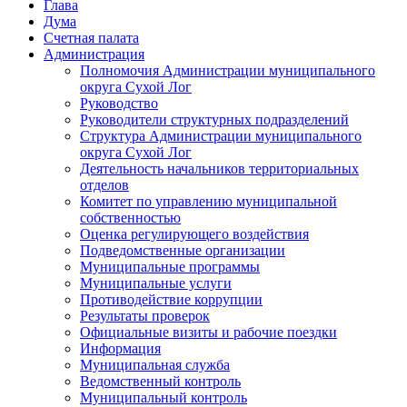
Глава
Дума
Счетная палата
Администрация
Полномочия Администрации муниципального
округа Сухой Лог
Руководство
Руководители структурных подразделений
Структура Администрации муниципального
округа Сухой Лог
Деятельность начальников территориальных
отделов
Комитет по управлению муниципальной
собственностью
Оценка регулирующего воздействия
Подведомственные организации
Муниципальные программы
Муниципальные услуги
Противодействие коррупции
Результаты проверок
Официальные визиты и рабочие поездки
Информация
Муниципальная служба
Ведомственный контроль
Муниципальный контроль