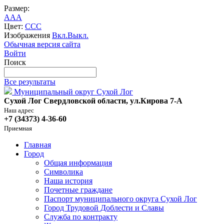
Размер:
A
A
A
Цвет:
C
C
C
Изображения
Вкл.
Выкл.
Обычная версия сайта
Войти
Поиск
Все результаты
Муниципальный округ Сухой Лог
Сухой Лог Свердловской области, ул.Кирова 7-А
Наш адрес
+7 (34373) 4-36-60
Приемная
Главная
Город
Общая информация
Символика
Наша история
Почетные граждане
Паспорт муниципального округа Сухой Лог
Город Трудовой Доблести и Славы
Служба по контракту