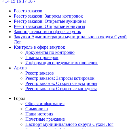
‹
14
15
16
17
18
›
Реестр заказов
Реестр заказов: Запросы котировок
Реестр заказов: Открытые аукционы
Реестр заказов: Открытые конкурсы
Законодательство в сфере закупок
Закупки Администрации муниципального округа Сухой
Лог
Контроль в сфере закупок
Документы по контролю
Планы проверок
Информация о результатах проверок
Архив
Реестр заказов
Реестр заказов: Запросы котировок
Реестр заказов: Открытые аукционы
Реестр заказов: Открытые конкурсы
Город
Общая информация
Символика
Наша история
Почетные граждане
Паспорт муниципального округа Сухой Лог