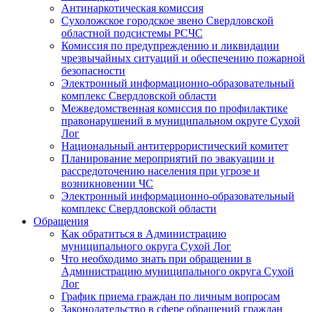
Антинаркотическая комиссия
Сухоложское городское звено Свердловской
областной подсистемы РСЧС
Комиссия по предупреждению и ликвидации
чрезвычайных ситуаций и обеспечению пожарной
безопасности
Электронный информационно-образовательный
комплекс Cвердловской области
Межведомственная комиссия по профилактике
правонарушений в муниципальном округе Сухой
Лог
Национальный антитеррористический комитет
Планирование мероприятий по эвакуации и
рассредоточению населения при угрозе и
возникновении ЧС
Электронный информационно-образовательный
комплекс Свердловской области
Обращения
Как обратиться в Администрацию
муниципального округа Сухой Лог
Что необходимо знать при обращении в
Администрацию муниципального округа Сухой
Лог
График приема граждан по личным вопросам
Законодательство в сфере обращений граждан