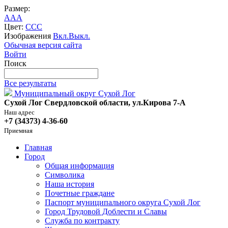
Размер:
A
A
A
Цвет:
C
C
C
Изображения
Вкл.
Выкл.
Обычная версия сайта
Войти
Поиск
Все результаты
Муниципальный округ Сухой Лог
Сухой Лог Свердловской области, ул.Кирова 7-А
Наш адрес
+7 (34373) 4-36-60
Приемная
Главная
Город
Общая информация
Символика
Наша история
Почетные граждане
Паспорт муниципального округа Сухой Лог
Город Трудовой Доблести и Славы
Служба по контракту