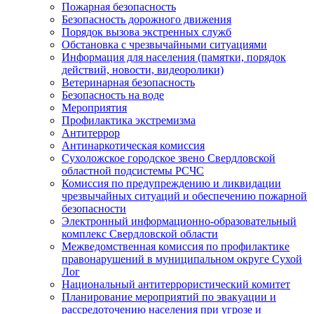
Пожарная безопасность
Безопасность дорожного движения
Порядок вызова экстренных служб
Обстановка с чрезвычайными ситуациями
Информация для населения (памятки, порядок
действий, новости, видеоролики)
Ветеринарная безопасность
Безопасность на воде
Мероприятия
Профилактика экстремизма
Антитеррор
Антинаркотическая комиссия
Сухоложское городское звено Свердловской
областной подсистемы РСЧС
Комиссия по предупреждению и ликвидации
чрезвычайных ситуаций и обеспечению пожарной
безопасности
Электронный информационно-образовательный
комплекс Cвердловской области
Межведомственная комиссия по профилактике
правонарушений в муниципальном округе Сухой
Лог
Национальный антитеррористический комитет
Планирование мероприятий по эвакуации и
рассредоточению населения при угрозе и