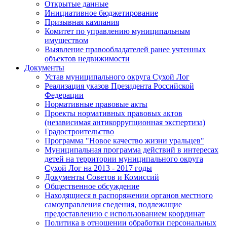
Открытые данные
Инициативное бюджетирование
Призывная кампания
Комитет по управлению муниципальным
имуществом
Выявление правообладателей ранее учтенных
объектов недвижимости
Документы
Устав муниципального округа Сухой Лог
Реализация указов Президента Российской
Федерации
Нормативные правовые акты
Проекты нормативных правовых актов
(независимая антикоррупционная экспертиза)
Градостроительство
Программа "Новое качество жизни уральцев"
Муниципальная программа действий в интересах
детей на территории муниципального округа
Сухой Лог на 2013 - 2017 годы
Документы Советов и Комиссий
Общественное обсуждение
Находящиеся в распоряжении органов местного
самоуправления сведения, подлежащие
предоставлению с использованием координат
Политика в отношении обработки персональных