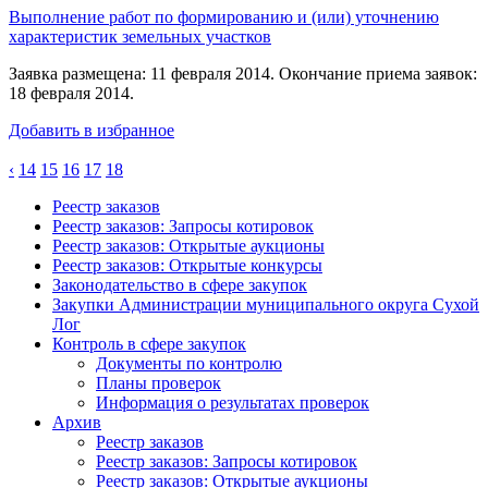
Выполнение работ по формированию и (или) уточнению
характеристик земельных участков
Заявка размещена: 11 февраля 2014. Окончание приема заявок:
18 февраля 2014.
Добавить в избранное
‹
14
15
16
17
18
Реестр заказов
Реестр заказов: Запросы котировок
Реестр заказов: Открытые аукционы
Реестр заказов: Открытые конкурсы
Законодательство в сфере закупок
Закупки Администрации муниципального округа Сухой
Лог
Контроль в сфере закупок
Документы по контролю
Планы проверок
Информация о результатах проверок
Архив
Реестр заказов
Реестр заказов: Запросы котировок
Реестр заказов: Открытые аукционы