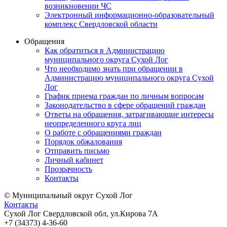
возникновении ЧС
Электронный информационно-образовательный
комплекс Свердловской области
Обращения
Как обратиться в Администрацию
муниципального округа Сухой Лог
Что необходимо знать при обращении в
Администрацию муниципального округа Сухой
Лог
График приема граждан по личным вопросам
Законодательство в сфере обращений граждан
Ответы на обращения, затрагивающие интересы
неопределенного круга лиц
О работе с обращениями граждан
Порядок обжалования
Отправить письмо
Личный кабинет
Прозрачность
Контакты
© Муниципальный округ Сухой Лог
Контакты
Сухой Лог Свердловской обл, ул.Кирова 7А
+7 (34373) 4-36-60