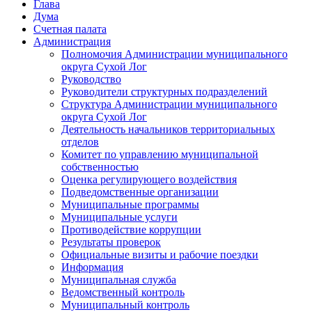
Глава
Дума
Счетная палата
Администрация
Полномочия Администрации муниципального
округа Сухой Лог
Руководство
Руководители структурных подразделений
Структура Администрации муниципального
округа Сухой Лог
Деятельность начальников территориальных
отделов
Комитет по управлению муниципальной
собственностью
Оценка регулирующего воздействия
Подведомственные организации
Муниципальные программы
Муниципальные услуги
Противодействие коррупции
Результаты проверок
Официальные визиты и рабочие поездки
Информация
Муниципальная служба
Ведомственный контроль
Муниципальный контроль