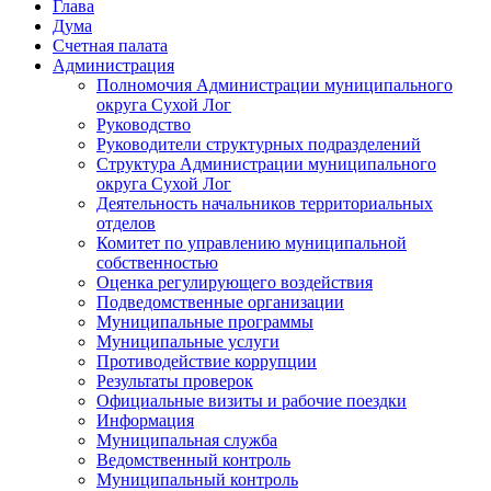
Глава
Дума
Счетная палата
Администрация
Полномочия Администрации муниципального
округа Сухой Лог
Руководство
Руководители структурных подразделений
Структура Администрации муниципального
округа Сухой Лог
Деятельность начальников территориальных
отделов
Комитет по управлению муниципальной
собственностью
Оценка регулирующего воздействия
Подведомственные организации
Муниципальные программы
Муниципальные услуги
Противодействие коррупции
Результаты проверок
Официальные визиты и рабочие поездки
Информация
Муниципальная служба
Ведомственный контроль
Муниципальный контроль