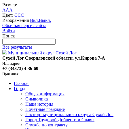
Размер:
A
A
A
Цвет:
C
C
C
Изображения
Вкл.
Выкл.
Обычная версия сайта
Войти
Поиск
Все результаты
Муниципальный округ Сухой Лог
Сухой Лог Свердловской области, ул.Кирова 7-А
Наш адрес
+7 (34373) 4-36-60
Приемная
Главная
Город
Общая информация
Символика
Наша история
Почетные граждане
Паспорт муниципального округа Сухой Лог
Город Трудовой Доблести и Славы
Служба по контракту