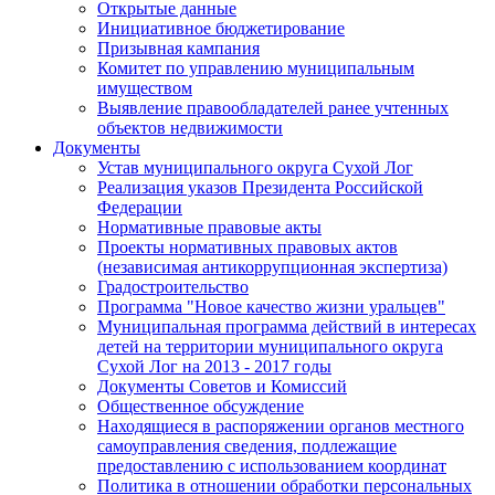
Открытые данные
Инициативное бюджетирование
Призывная кампания
Комитет по управлению муниципальным
имуществом
Выявление правообладателей ранее учтенных
объектов недвижимости
Документы
Устав муниципального округа Сухой Лог
Реализация указов Президента Российской
Федерации
Нормативные правовые акты
Проекты нормативных правовых актов
(независимая антикоррупционная экспертиза)
Градостроительство
Программа "Новое качество жизни уральцев"
Муниципальная программа действий в интересах
детей на территории муниципального округа
Сухой Лог на 2013 - 2017 годы
Документы Советов и Комиссий
Общественное обсуждение
Находящиеся в распоряжении органов местного
самоуправления сведения, подлежащие
предоставлению с использованием координат
Политика в отношении обработки персональных