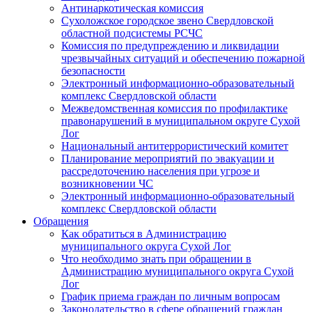
Антинаркотическая комиссия
Сухоложское городское звено Свердловской
областной подсистемы РСЧС
Комиссия по предупреждению и ликвидации
чрезвычайных ситуаций и обеспечению пожарной
безопасности
Электронный информационно-образовательный
комплекс Cвердловской области
Межведомственная комиссия по профилактике
правонарушений в муниципальном округе Сухой
Лог
Национальный антитеррористический комитет
Планирование мероприятий по эвакуации и
рассредоточению населения при угрозе и
возникновении ЧС
Электронный информационно-образовательный
комплекс Свердловской области
Обращения
Как обратиться в Администрацию
муниципального округа Сухой Лог
Что необходимо знать при обращении в
Администрацию муниципального округа Сухой
Лог
График приема граждан по личным вопросам
Законодательство в сфере обращений граждан