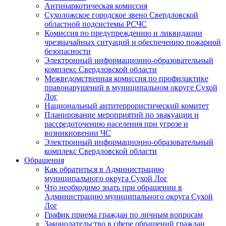
Антинаркотическая комиссия
Сухоложское городское звено Свердловской
областной подсистемы РСЧС
Комиссия по предупреждению и ликвидации
чрезвычайных ситуаций и обеспечению пожарной
безопасности
Электронный информационно-образовательный
комплекс Cвердловской области
Межведомственная комиссия по профилактике
правонарушений в муниципальном округе Сухой
Лог
Национальный антитеррористический комитет
Планирование мероприятий по эвакуации и
рассредоточению населения при угрозе и
возникновении ЧС
Электронный информационно-образовательный
комплекс Свердловской области
Обращения
Как обратиться в Администрацию
муниципального округа Сухой Лог
Что необходимо знать при обращении в
Администрацию муниципального округа Сухой
Лог
График приема граждан по личным вопросам
Законодательство в сфере обращений граждан