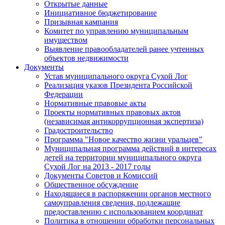
Открытые данные
Инициативное бюджетирование
Призывная кампания
Комитет по управлению муниципальным
имуществом
Выявление правообладателей ранее учтенных
объектов недвижимости
Документы
Устав муниципального округа Сухой Лог
Реализация указов Президента Российской
Федерации
Нормативные правовые акты
Проекты нормативных правовых актов
(независимая антикоррупционная экспертиза)
Градостроительство
Программа "Новое качество жизни уральцев"
Муниципальная программа действий в интересах
детей на территории муниципального округа
Сухой Лог на 2013 - 2017 годы
Документы Советов и Комиссий
Общественное обсуждение
Находящиеся в распоряжении органов местного
самоуправления сведения, подлежащие
предоставлению с использованием координат
Политика в отношении обработки персональных