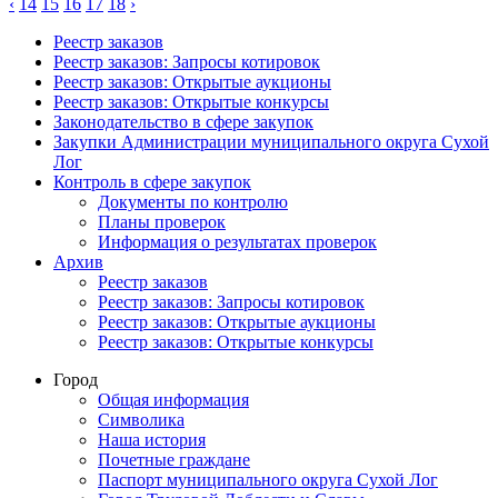
‹
14
15
16
17
18
›
Реестр заказов
Реестр заказов: Запросы котировок
Реестр заказов: Открытые аукционы
Реестр заказов: Открытые конкурсы
Законодательство в сфере закупок
Закупки Администрации муниципального округа Сухой
Лог
Контроль в сфере закупок
Документы по контролю
Планы проверок
Информация о результатах проверок
Архив
Реестр заказов
Реестр заказов: Запросы котировок
Реестр заказов: Открытые аукционы
Реестр заказов: Открытые конкурсы
Город
Общая информация
Символика
Наша история
Почетные граждане
Паспорт муниципального округа Сухой Лог