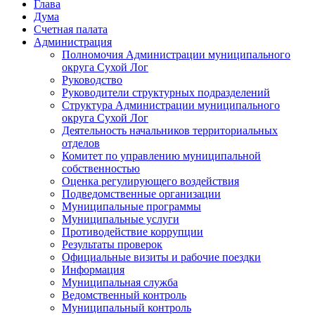
Глава
Дума
Счетная палата
Администрация
Полномочия Администрации муниципального
округа Сухой Лог
Руководство
Руководители структурных подразделений
Структура Администрации муниципального
округа Сухой Лог
Деятельность начальников территориальных
отделов
Комитет по управлению муниципальной
собственностью
Оценка регулирующего воздействия
Подведомственные организации
Муниципальные программы
Муниципальные услуги
Противодействие коррупции
Результаты проверок
Официальные визиты и рабочие поездки
Информация
Муниципальная служба
Ведомственный контроль
Муниципальный контроль