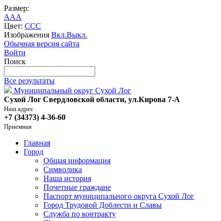
Размер:
A
A
A
Цвет:
C
C
C
Изображения
Вкл.
Выкл.
Обычная версия сайта
Войти
Поиск
Все результаты
Муниципальный округ Сухой Лог
Сухой Лог Свердловской области, ул.Кирова 7-А
Наш адрес
+7 (34373) 4-36-60
Приемная
Главная
Город
Общая информация
Символика
Наша история
Почетные граждане
Паспорт муниципального округа Сухой Лог
Город Трудовой Доблести и Славы
Служба по контракту