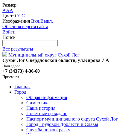
Размер:
A
A
A
Цвет:
C
C
C
Изображения
Вкл.
Выкл.
Обычная версия сайта
Войти
Поиск
Все результаты
Муниципальный округ Сухой Лог
Сухой Лог Свердловской области, ул.Кирова 7-А
Наш адрес
+7 (34373) 4-36-60
Приемная
Главная
Город
Общая информация
Символика
Наша история
Почетные граждане
Паспорт муниципального округа Сухой Лог
Город Трудовой Доблести и Славы
Служба по контракту