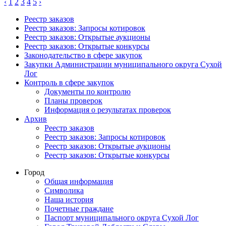
‹
1
2
3
4
5
›
Реестр заказов
Реестр заказов: Запросы котировок
Реестр заказов: Открытые аукционы
Реестр заказов: Открытые конкурсы
Законодательство в сфере закупок
Закупки Администрации муниципального округа Сухой
Лог
Контроль в сфере закупок
Документы по контролю
Планы проверок
Информация о результатах проверок
Архив
Реестр заказов
Реестр заказов: Запросы котировок
Реестр заказов: Открытые аукционы
Реестр заказов: Открытые конкурсы
Город
Общая информация
Символика
Наша история
Почетные граждане
Паспорт муниципального округа Сухой Лог