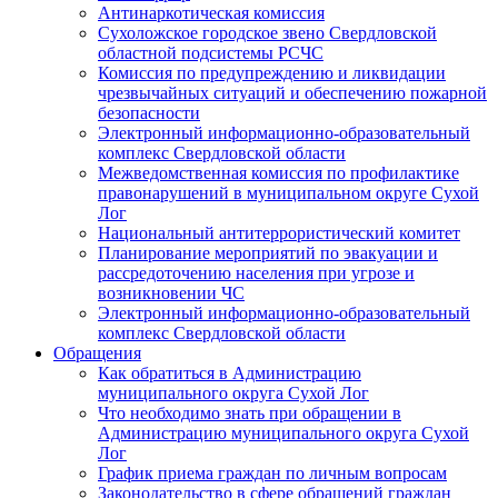
Антинаркотическая комиссия
Сухоложское городское звено Свердловской
областной подсистемы РСЧС
Комиссия по предупреждению и ликвидации
чрезвычайных ситуаций и обеспечению пожарной
безопасности
Электронный информационно-образовательный
комплекс Cвердловской области
Межведомственная комиссия по профилактике
правонарушений в муниципальном округе Сухой
Лог
Национальный антитеррористический комитет
Планирование мероприятий по эвакуации и
рассредоточению населения при угрозе и
возникновении ЧС
Электронный информационно-образовательный
комплекс Свердловской области
Обращения
Как обратиться в Администрацию
муниципального округа Сухой Лог
Что необходимо знать при обращении в
Администрацию муниципального округа Сухой
Лог
График приема граждан по личным вопросам
Законодательство в сфере обращений граждан