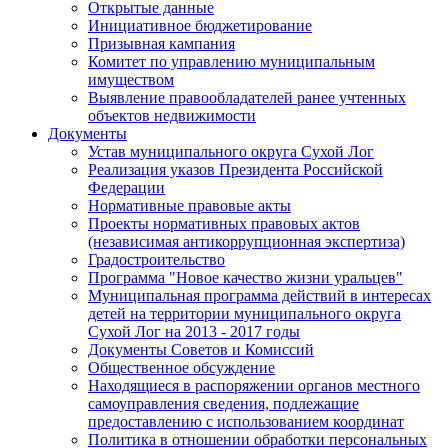
Открытые данные
Инициативное бюджетирование
Призывная кампания
Комитет по управлению муниципальным
имуществом
Выявление правообладателей ранее учтенных
объектов недвижимости
Документы
Устав муниципального округа Сухой Лог
Реализация указов Президента Российской
Федерации
Нормативные правовые акты
Проекты нормативных правовых актов
(независимая антикоррупционная экспертиза)
Градостроительство
Программа "Новое качество жизни уральцев"
Муниципальная программа действий в интересах
детей на территории муниципального округа
Сухой Лог на 2013 - 2017 годы
Документы Советов и Комиссий
Общественное обсуждение
Находящиеся в распоряжении органов местного
самоуправления сведения, подлежащие
предоставлению с использованием координат
Политика в отношении обработки персональных