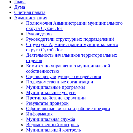
Глава
Дума
Счетная палата
Администрация
Полномочия Администрации муниципального
округа Сухой Лог
Руководство
Руководители структурных подразделений
Структура Администрации муниципального
округа Сухой Лог
Деятельность начальников территориальных
отделов
Комитет по управлению муниципальной
собственностью
Оценка регулирующего воздействия
Подведомственные организации
Муниципальные программы
Муниципальные услуги
Противодействие коррупции
Результаты проверок
Официальные визиты и рабочие поездки
Информация
Муниципальная служба
Ведомственный контроль
Муниципальный контроль