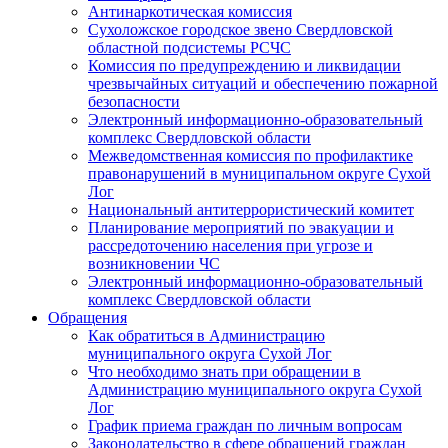
Антинаркотическая комиссия
Сухоложское городское звено Свердловской
областной подсистемы РСЧС
Комиссия по предупреждению и ликвидации
чрезвычайных ситуаций и обеспечению пожарной
безопасности
Электронный информационно-образовательный
комплекс Cвердловской области
Межведомственная комиссия по профилактике
правонарушений в муниципальном округе Сухой
Лог
Национальный антитеррористический комитет
Планирование мероприятий по эвакуации и
рассредоточению населения при угрозе и
возникновении ЧС
Электронный информационно-образовательный
комплекс Свердловской области
Обращения
Как обратиться в Администрацию
муниципального округа Сухой Лог
Что необходимо знать при обращении в
Администрацию муниципального округа Сухой
Лог
График приема граждан по личным вопросам
Законодательство в сфере обращений граждан