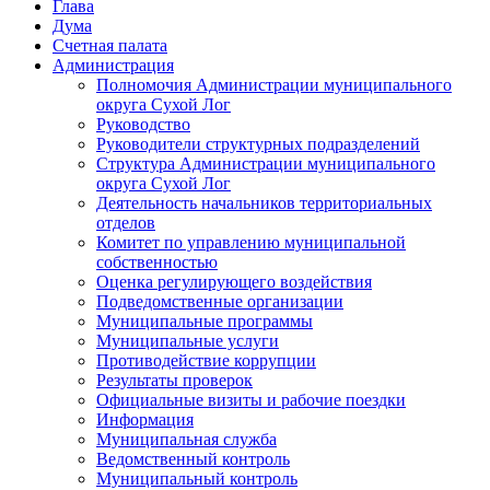
Глава
Дума
Счетная палата
Администрация
Полномочия Администрации муниципального
округа Сухой Лог
Руководство
Руководители структурных подразделений
Структура Администрации муниципального
округа Сухой Лог
Деятельность начальников территориальных
отделов
Комитет по управлению муниципальной
собственностью
Оценка регулирующего воздействия
Подведомственные организации
Муниципальные программы
Муниципальные услуги
Противодействие коррупции
Результаты проверок
Официальные визиты и рабочие поездки
Информация
Муниципальная служба
Ведомственный контроль
Муниципальный контроль