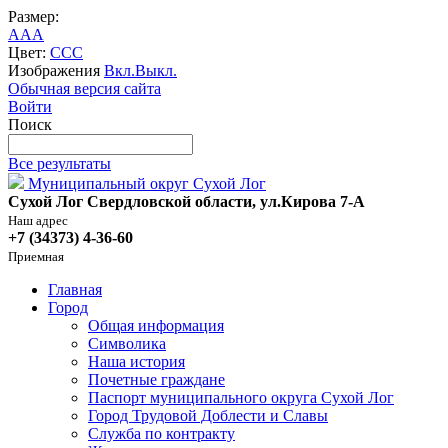
Размер:
A
A
A
Цвет:
C
C
C
Изображения
Вкл.
Выкл.
Обычная версия сайта
Войти
Поиск
Все результаты
Муниципальный округ Сухой Лог
Сухой Лог Свердловской области, ул.Кирова 7-А
Наш адрес
+7 (34373) 4-36-60
Приемная
Главная
Город
Общая информация
Символика
Наша история
Почетные граждане
Паспорт муниципального округа Сухой Лог
Город Трудовой Доблести и Славы
Служба по контракту