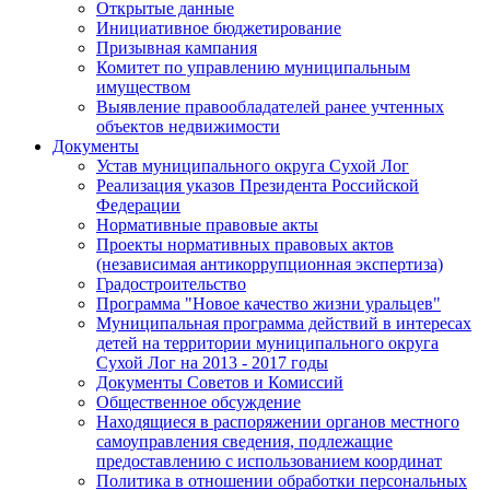
Открытые данные
Инициативное бюджетирование
Призывная кампания
Комитет по управлению муниципальным
имуществом
Выявление правообладателей ранее учтенных
объектов недвижимости
Документы
Устав муниципального округа Сухой Лог
Реализация указов Президента Российской
Федерации
Нормативные правовые акты
Проекты нормативных правовых актов
(независимая антикоррупционная экспертиза)
Градостроительство
Программа "Новое качество жизни уральцев"
Муниципальная программа действий в интересах
детей на территории муниципального округа
Сухой Лог на 2013 - 2017 годы
Документы Советов и Комиссий
Общественное обсуждение
Находящиеся в распоряжении органов местного
самоуправления сведения, подлежащие
предоставлению с использованием координат
Политика в отношении обработки персональных