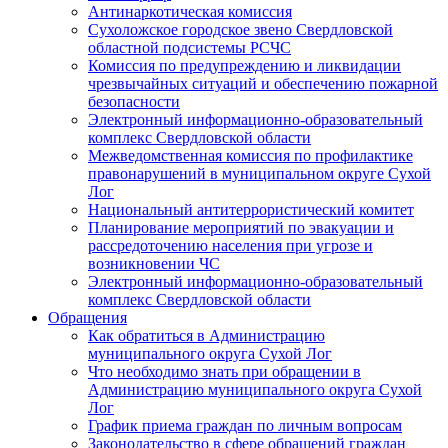
Антинаркотическая комиссия
Сухоложское городское звено Свердловской
областной подсистемы РСЧС
Комиссия по предупреждению и ликвидации
чрезвычайных ситуаций и обеспечению пожарной
безопасности
Электронный информационно-образовательный
комплекс Cвердловской области
Межведомственная комиссия по профилактике
правонарушений в муниципальном округе Сухой
Лог
Национальный антитеррористический комитет
Планирование мероприятий по эвакуации и
рассредоточению населения при угрозе и
возникновении ЧС
Электронный информационно-образовательный
комплекс Свердловской области
Обращения
Как обратиться в Администрацию
муниципального округа Сухой Лог
Что необходимо знать при обращении в
Администрацию муниципального округа Сухой
Лог
График приема граждан по личным вопросам
Законодательство в сфере обращений граждан