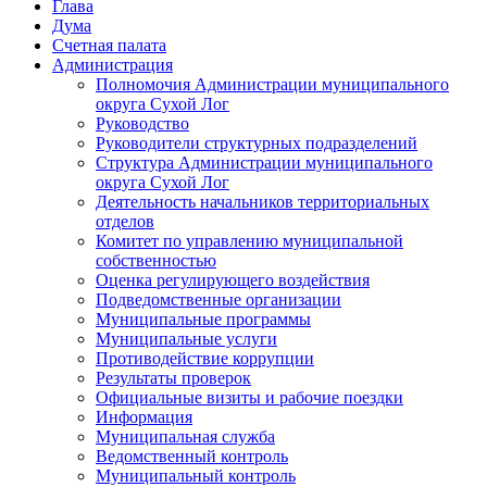
Глава
Дума
Счетная палата
Администрация
Полномочия Администрации муниципального
округа Сухой Лог
Руководство
Руководители структурных подразделений
Структура Администрации муниципального
округа Сухой Лог
Деятельность начальников территориальных
отделов
Комитет по управлению муниципальной
собственностью
Оценка регулирующего воздействия
Подведомственные организации
Муниципальные программы
Муниципальные услуги
Противодействие коррупции
Результаты проверок
Официальные визиты и рабочие поездки
Информация
Муниципальная служба
Ведомственный контроль
Муниципальный контроль