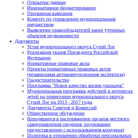
Открытые данные
Инициативное бюджетирование
Призывная кампания
Комитет по управлению муниципальным
имуществом
Выявление правообладателей ранее учтенных
объектов недвижимости
Документы
Устав муниципального округа Сухой Лог
Реализация указов Президента Российской
Федерации
Нормативные правовые акты
Проекты нормативных правовых актов
(независимая антикоррупционная экспертиза)
Градостроительство
Программа "Новое качество жизни уральцев"
Муниципальная программа действий в интересах
детей на территории муниципального округа
Сухой Лог на 2013 - 2017 годы
Документы Советов и Комиссий
Общественное обсуждение
Находящиеся в распоряжении органов местного
самоуправления сведения, подлежащие
предоставлению с использованием координат
Политика в отношении обработки персональных