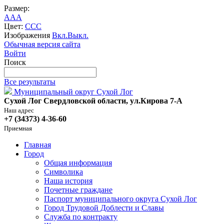
Размер:
A
A
A
Цвет:
C
C
C
Изображения
Вкл.
Выкл.
Обычная версия сайта
Войти
Поиск
Все результаты
Муниципальный округ Сухой Лог
Сухой Лог Свердловской области, ул.Кирова 7-А
Наш адрес
+7 (34373) 4-36-60
Приемная
Главная
Город
Общая информация
Символика
Наша история
Почетные граждане
Паспорт муниципального округа Сухой Лог
Город Трудовой Доблести и Славы
Служба по контракту