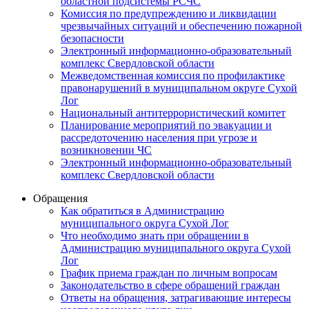
областной подсистемы РСЧС
Комиссия по предупреждению и ликвидации
чрезвычайных ситуаций и обеспечению пожарной
безопасности
Электронный информационно-образовательный
комплекс Cвердловской области
Межведомственная комиссия по профилактике
правонарушений в муниципальном округе Сухой
Лог
Национальный антитеррористический комитет
Планирование мероприятий по эвакуации и
рассредоточению населения при угрозе и
возникновении ЧС
Электронный информационно-образовательный
комплекс Свердловской области
Обращения
Как обратиться в Администрацию
муниципального округа Сухой Лог
Что необходимо знать при обращении в
Администрацию муниципального округа Сухой
Лог
График приема граждан по личным вопросам
Законодательство в сфере обращений граждан
Ответы на обращения, затрагивающие интересы