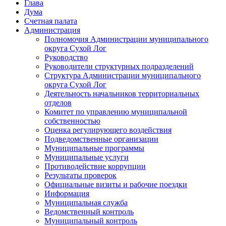
Глава
Дума
Счетная палата
Администрация
Полномочия Администрации муниципального
округа Сухой Лог
Руководство
Руководители структурных подразделений
Структура Администрации муниципального
округа Сухой Лог
Деятельность начальников территориальных
отделов
Комитет по управлению муниципальной
собственностью
Оценка регулирующего воздействия
Подведомственные организации
Муниципальные программы
Муниципальные услуги
Противодействие коррупции
Результаты проверок
Официальные визиты и рабочие поездки
Информация
Муниципальная служба
Ведомственный контроль
Муниципальный контроль