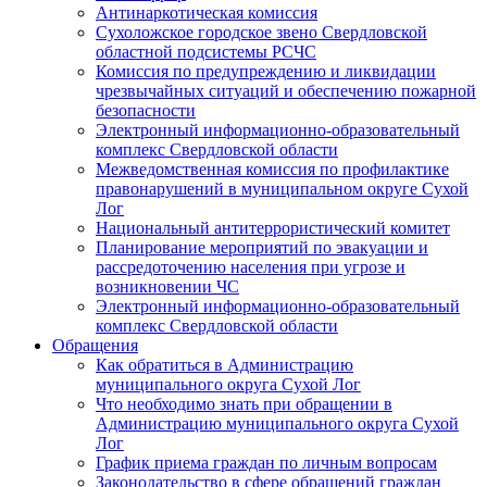
Антинаркотическая комиссия
Сухоложское городское звено Свердловской
областной подсистемы РСЧС
Комиссия по предупреждению и ликвидации
чрезвычайных ситуаций и обеспечению пожарной
безопасности
Электронный информационно-образовательный
комплекс Cвердловской области
Межведомственная комиссия по профилактике
правонарушений в муниципальном округе Сухой
Лог
Национальный антитеррористический комитет
Планирование мероприятий по эвакуации и
рассредоточению населения при угрозе и
возникновении ЧС
Электронный информационно-образовательный
комплекс Свердловской области
Обращения
Как обратиться в Администрацию
муниципального округа Сухой Лог
Что необходимо знать при обращении в
Администрацию муниципального округа Сухой
Лог
График приема граждан по личным вопросам
Законодательство в сфере обращений граждан