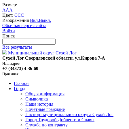
Размер:
A
A
A
Цвет:
C
C
C
Изображения
Вкл.
Выкл.
Обычная версия сайта
Войти
Поиск
Все результаты
Муниципальный округ Сухой Лог
Сухой Лог Свердловской области, ул.Кирова 7-А
Наш адрес
+7 (34373) 4-36-60
Приемная
Главная
Город
Общая информация
Символика
Наша история
Почетные граждане
Паспорт муниципального округа Сухой Лог
Город Трудовой Доблести и Славы
Служба по контракту