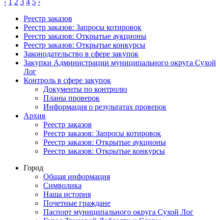
‹
1
2
3
4
5
›
Реестр заказов
Реестр заказов: Запросы котировок
Реестр заказов: Открытые аукционы
Реестр заказов: Открытые конкурсы
Законодательство в сфере закупок
Закупки Администрации муниципального округа Сухой
Лог
Контроль в сфере закупок
Документы по контролю
Планы проверок
Информация о результатах проверок
Архив
Реестр заказов
Реестр заказов: Запросы котировок
Реестр заказов: Открытые аукционы
Реестр заказов: Открытые конкурсы
Город
Общая информация
Символика
Наша история
Почетные граждане
Паспорт муниципального округа Сухой Лог