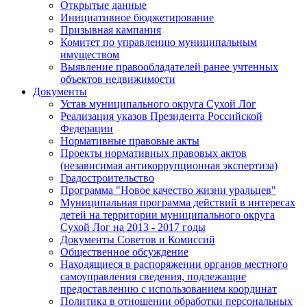
Открытые данные
Инициативное бюджетирование
Призывная кампания
Комитет по управлению муниципальным
имуществом
Выявление правообладателей ранее учтенных
объектов недвижимости
Документы
Устав муниципального округа Сухой Лог
Реализация указов Президента Российской
Федерации
Нормативные правовые акты
Проекты нормативных правовых актов
(независимая антикоррупционная экспертиза)
Градостроительство
Программа "Новое качество жизни уральцев"
Муниципальная программа действий в интересах
детей на территории муниципального округа
Сухой Лог на 2013 - 2017 годы
Документы Советов и Комиссий
Общественное обсуждение
Находящиеся в распоряжении органов местного
самоуправления сведения, подлежащие
предоставлению с использованием координат
Политика в отношении обработки персональных