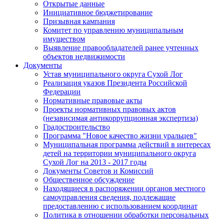
Открытые данные
Инициативное бюджетирование
Призывная кампания
Комитет по управлению муниципальным
имуществом
Выявление правообладателей ранее учтенных
объектов недвижимости
Документы
Устав муниципального округа Сухой Лог
Реализация указов Президента Российской
Федерации
Нормативные правовые акты
Проекты нормативных правовых актов
(независимая антикоррупционная экспертиза)
Градостроительство
Программа "Новое качество жизни уральцев"
Муниципальная программа действий в интересах
детей на территории муниципального округа
Сухой Лог на 2013 - 2017 годы
Документы Советов и Комиссий
Общественное обсуждение
Находящиеся в распоряжении органов местного
самоуправления сведения, подлежащие
предоставлению с использованием координат
Политика в отношении обработки персональных