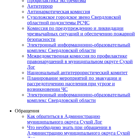
Профилактика экстремизма
Антитеррор
Антинаркотическая комиссия
Сухоложское городское звено Свердловской
областной подсистемы РСЧС
Комиссия по предупреждению и ликвидации
чрезвычайных ситуаций и обеспечению пожарной
безопасности
Электронный информационно-образовательный
комплекс Cвердловской области
Межведомственная комиссия по профилактике
правонарушений в муниципальном округе Сухой
Лог
Национальный антитеррористический комитет
Планирование мероприятий по эвакуации и
рассредоточению населения при угрозе и
возникновении ЧС
Электронный информационно-образовательный
комплекс Свердловской области
Обращения
Как обратиться в Администрацию
муниципального округа Сухой Лог
Что необходимо знать при обращении в
Администрацию муниципального округа Сухой