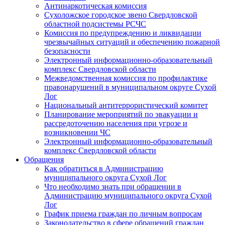
Антинаркотическая комиссия
Сухоложское городское звено Свердловской
областной подсистемы РСЧС
Комиссия по предупреждению и ликвидации
чрезвычайных ситуаций и обеспечению пожарной
безопасности
Электронный информационно-образовательный
комплекс Cвердловской области
Межведомственная комиссия по профилактике
правонарушений в муниципальном округе Сухой
Лог
Национальный антитеррористический комитет
Планирование мероприятий по эвакуации и
рассредоточению населения при угрозе и
возникновении ЧС
Электронный информационно-образовательный
комплекс Свердловской области
Обращения
Как обратиться в Администрацию
муниципального округа Сухой Лог
Что необходимо знать при обращении в
Администрацию муниципального округа Сухой
Лог
График приема граждан по личным вопросам
Законодательство в сфере обращений граждан