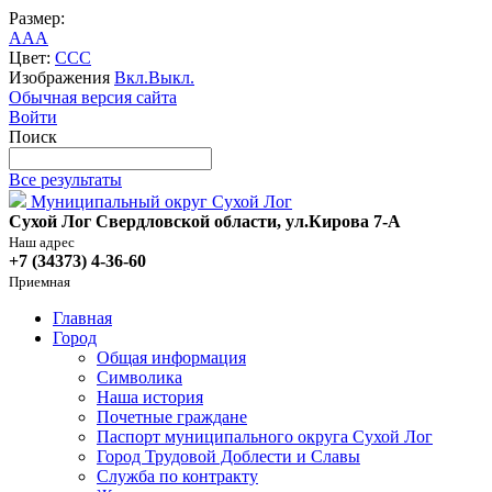
Размер:
A
A
A
Цвет:
C
C
C
Изображения
Вкл.
Выкл.
Обычная версия сайта
Войти
Поиск
Все результаты
Муниципальный округ Сухой Лог
Сухой Лог Свердловской области, ул.Кирова 7-А
Наш адрес
+7 (34373) 4-36-60
Приемная
Главная
Город
Общая информация
Символика
Наша история
Почетные граждане
Паспорт муниципального округа Сухой Лог
Город Трудовой Доблести и Славы
Служба по контракту