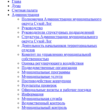
Глава
Дума
Счетная палата
Администрация
Полномочия Администрации муниципального
округа Сухой Лог
Руководство
Руководители структурных подразделений
Структура Администрации муниципального
округа Сухой Лог
Деятельность начальников территориальных
отделов
Комитет по управлению муниципальной
собственностью
Оценка регулирующего воздействия
Подведомственные организации
Муниципальные программы
Муниципальные услуги
Противодействие коррупции
Результаты проверок
Официальные визиты и рабочие поездки
Информация
Муниципальная служба
Ведомственный контроль
Муниципальный контроль