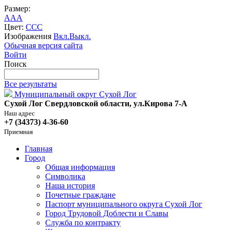
Размер:
A
A
A
Цвет:
C
C
C
Изображения
Вкл.
Выкл.
Обычная версия сайта
Войти
Поиск
Все результаты
Муниципальный округ Сухой Лог
Сухой Лог Свердловской области, ул.Кирова 7-А
Наш адрес
+7 (34373) 4-36-60
Приемная
Главная
Город
Общая информация
Символика
Наша история
Почетные граждане
Паспорт муниципального округа Сухой Лог
Город Трудовой Доблести и Славы
Служба по контракту