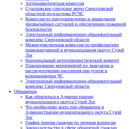
Антинаркотическая комиссия
Сухоложское городское звено Свердловской
областной подсистемы РСЧС
Комиссия по предупреждению и ликвидации
чрезвычайных ситуаций и обеспечению пожарной
безопасности
Электронный информационно-образовательный
комплекс Cвердловской области
Межведомственная комиссия по профилактике
правонарушений в муниципальном округе Сухой
Лог
Национальный антитеррористический комитет
Планирование мероприятий по эвакуации и
рассредоточению населения при угрозе и
возникновении ЧС
Электронный информационно-образовательный
комплекс Свердловской области
Обращения
Как обратиться в Администрацию
муниципального округа Сухой Лог
Что необходимо знать при обращении в
Администрацию муниципального округа Сухой
Лог
График приема граждан по личным вопросам
Законодательство в сфере обращений граждан