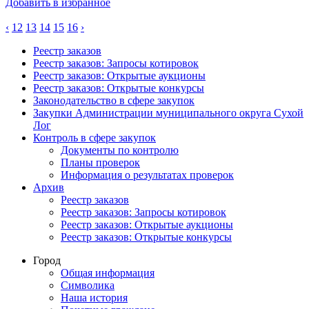
Добавить в избранное
‹
12
13
14
15
16
›
Реестр заказов
Реестр заказов: Запросы котировок
Реестр заказов: Открытые аукционы
Реестр заказов: Открытые конкурсы
Законодательство в сфере закупок
Закупки Администрации муниципального округа Сухой
Лог
Контроль в сфере закупок
Документы по контролю
Планы проверок
Информация о результатах проверок
Архив
Реестр заказов
Реестр заказов: Запросы котировок
Реестр заказов: Открытые аукционы
Реестр заказов: Открытые конкурсы
Город
Общая информация
Символика
Наша история