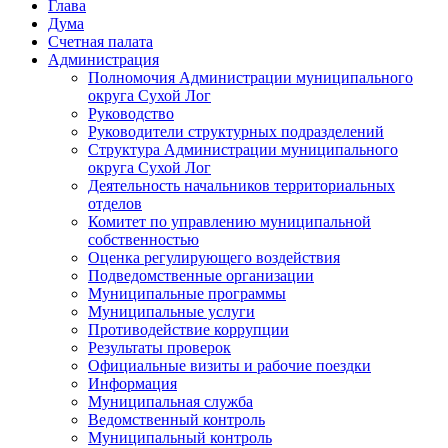
Глава
Дума
Счетная палата
Администрация
Полномочия Администрации муниципального
округа Сухой Лог
Руководство
Руководители структурных подразделений
Структура Администрации муниципального
округа Сухой Лог
Деятельность начальников территориальных
отделов
Комитет по управлению муниципальной
собственностью
Оценка регулирующего воздействия
Подведомственные организации
Муниципальные программы
Муниципальные услуги
Противодействие коррупции
Результаты проверок
Официальные визиты и рабочие поездки
Информация
Муниципальная служба
Ведомственный контроль
Муниципальный контроль