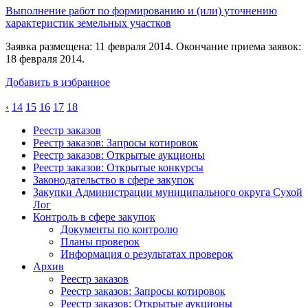
Выполнение работ по формированию и (или) уточнению
характеристик земельных участков
Заявка размещена: 11 февраля 2014. Окончание приема заявок:
18 февраля 2014.
Добавить в избранное
‹
14
15
16
17
18
Реестр заказов
Реестр заказов: Запросы котировок
Реестр заказов: Открытые аукционы
Реестр заказов: Открытые конкурсы
Законодательство в сфере закупок
Закупки Администрации муниципального округа Сухой
Лог
Контроль в сфере закупок
Документы по контролю
Планы проверок
Информация о результатах проверок
Архив
Реестр заказов
Реестр заказов: Запросы котировок
Реестр заказов: Открытые аукционы