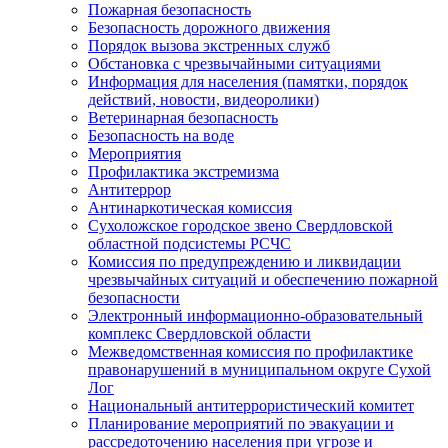
Пожарная безопасность
Безопасность дорожного движения
Порядок вызова экстренных служб
Обстановка с чрезвычайными ситуациями
Информация для населения (памятки, порядок
действий, новости, видеоролики)
Ветеринарная безопасность
Безопасность на воде
Мероприятия
Профилактика экстремизма
Антитеррор
Антинаркотическая комиссия
Сухоложское городское звено Свердловской
областной подсистемы РСЧС
Комиссия по предупреждению и ликвидации
чрезвычайных ситуаций и обеспечению пожарной
безопасности
Электронный информационно-образовательный
комплекс Cвердловской области
Межведомственная комиссия по профилактике
правонарушений в муниципальном округе Сухой
Лог
Национальный антитеррористический комитет
Планирование мероприятий по эвакуации и
рассредоточению населения при угрозе и