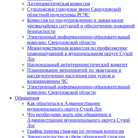
Антинаркотическая комиссия
Сухоложское городское звено Свердловской
областной подсистемы РСЧС
Комиссия по предупреждению и ликвидации
чрезвычайных ситуаций и обеспечению пожарной
безопасности
Электронный информационно-образовательный
комплекс Cвердловской области
Межведомственная комиссия по профилактике
правонарушений в муниципальном округе Сухой
Лог
Национальный антитеррористический комитет
Планирование мероприятий по эвакуации и
рассредоточению населения при угрозе и
возникновении ЧС
Электронный информационно-образовательный
комплекс Свердловской области
Обращения
Как обратиться в Администрацию
муниципального округа Сухой Лог
Что необходимо знать при обращении в
Администрацию муниципального округа Сухой
Лог
График приема граждан по личным вопросам
Законодательство в сфере обращений граждан