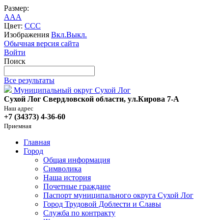
Размер:
A
A
A
Цвет:
C
C
C
Изображения
Вкл.
Выкл.
Обычная версия сайта
Войти
Поиск
Все результаты
Муниципальный округ Сухой Лог
Сухой Лог Свердловской области, ул.Кирова 7-А
Наш адрес
+7 (34373) 4-36-60
Приемная
Главная
Город
Общая информация
Символика
Наша история
Почетные граждане
Паспорт муниципального округа Сухой Лог
Город Трудовой Доблести и Славы
Служба по контракту