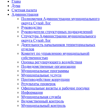
Глава
Дума
Счетная палата
Администрация
Полномочия Администрации муниципального
округа Сухой Лог
Руководство
Руководители структурных подразделений
Структура Администрации муниципального
округа Сухой Лог
Деятельность начальников территориальных
отделов
Комитет по управлению муниципальной
собственностью
Оценка регулирующего воздействия
Подведомственные организации
Муниципальные программы
Муниципальные услуги
Противодействие коррупции
Результаты проверок
Официальные визиты и рабочие поездки
Информация
Муниципальная служба
Ведомственный контроль
Муниципальный контроль