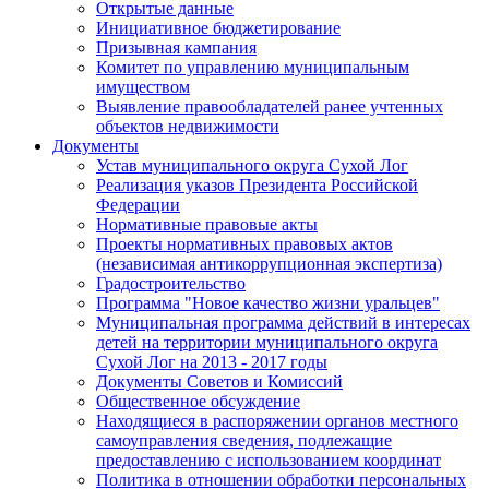
Открытые данные
Инициативное бюджетирование
Призывная кампания
Комитет по управлению муниципальным
имуществом
Выявление правообладателей ранее учтенных
объектов недвижимости
Документы
Устав муниципального округа Сухой Лог
Реализация указов Президента Российской
Федерации
Нормативные правовые акты
Проекты нормативных правовых актов
(независимая антикоррупционная экспертиза)
Градостроительство
Программа "Новое качество жизни уральцев"
Муниципальная программа действий в интересах
детей на территории муниципального округа
Сухой Лог на 2013 - 2017 годы
Документы Советов и Комиссий
Общественное обсуждение
Находящиеся в распоряжении органов местного
самоуправления сведения, подлежащие
предоставлению с использованием координат
Политика в отношении обработки персональных