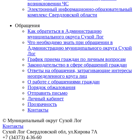
возникновении ЧС
Электронный информационно-образовательный
комплекс Свердловской области
Обращения
Как обратиться в Администрацию
муниципального округа Сухой Лог
Что необходимо знать при обращении в
Администрацию муниципального округа Сухой
Лог
График приема граждан по личным вопросам
Законодательство в сфере обращений граждан
Ответы на обращения, затрагивающие интересы
неопределенного круга лиц
О работе с обращениями граждан
Порядок обжалования
Отправить письмо
Личный кабинет
Прозрачность
Контакты
© Муниципальный округ Сухой Лог
Контакты
Сухой Лог Свердловской обл, ул.Кирова 7А
+7 (34373) 4-36-60