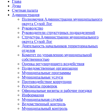
Глава
Дума
Счетная палата
Администрация
Полномочия Администрации муниципального
округа Сухой Лог
Руководство
Руководители структурных подразделений
Структура Администрации муниципального
округа Сухой Лог
Деятельность начальников территориальных
отделов
Комитет по управлению муниципальной
собственностью
Оценка регулирующего воздействия
Подведомственные организации
Муниципальные программы
Муниципальные услуги
Противодействие коррупции
Результаты проверок
Официальные визиты и рабочие поездки
Информация
Муниципальная служба
Ведомственный контроль
Муниципальный контроль