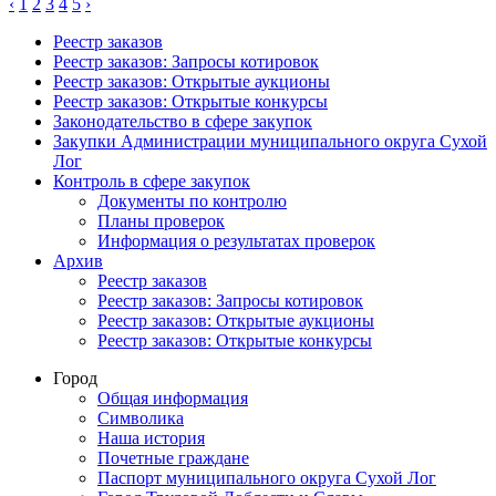
‹
1
2
3
4
5
›
Реестр заказов
Реестр заказов: Запросы котировок
Реестр заказов: Открытые аукционы
Реестр заказов: Открытые конкурсы
Законодательство в сфере закупок
Закупки Администрации муниципального округа Сухой
Лог
Контроль в сфере закупок
Документы по контролю
Планы проверок
Информация о результатах проверок
Архив
Реестр заказов
Реестр заказов: Запросы котировок
Реестр заказов: Открытые аукционы
Реестр заказов: Открытые конкурсы
Город
Общая информация
Символика
Наша история
Почетные граждане
Паспорт муниципального округа Сухой Лог