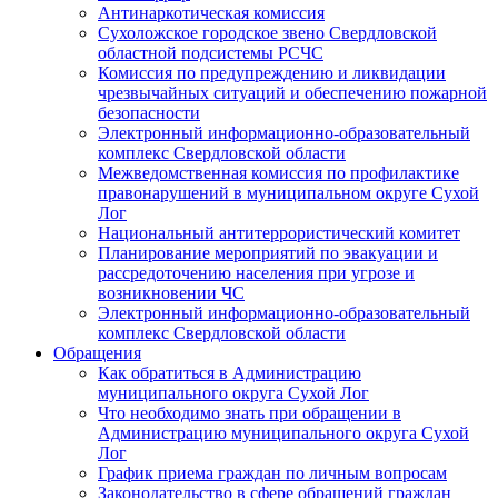
Антинаркотическая комиссия
Сухоложское городское звено Свердловской
областной подсистемы РСЧС
Комиссия по предупреждению и ликвидации
чрезвычайных ситуаций и обеспечению пожарной
безопасности
Электронный информационно-образовательный
комплекс Cвердловской области
Межведомственная комиссия по профилактике
правонарушений в муниципальном округе Сухой
Лог
Национальный антитеррористический комитет
Планирование мероприятий по эвакуации и
рассредоточению населения при угрозе и
возникновении ЧС
Электронный информационно-образовательный
комплекс Свердловской области
Обращения
Как обратиться в Администрацию
муниципального округа Сухой Лог
Что необходимо знать при обращении в
Администрацию муниципального округа Сухой
Лог
График приема граждан по личным вопросам
Законодательство в сфере обращений граждан