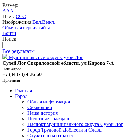
Размер:
A
A
A
Цвет:
C
C
C
Изображения
Вкл.
Выкл.
Обычная версия сайта
Войти
Поиск
Все результаты
Муниципальный округ Сухой Лог
Сухой Лог Свердловской области, ул.Кирова 7-А
Наш адрес
+7 (34373) 4-36-60
Приемная
Главная
Город
Общая информация
Символика
Наша история
Почетные граждане
Паспорт муниципального округа Сухой Лог
Город Трудовой Доблести и Славы
Служба по контракту