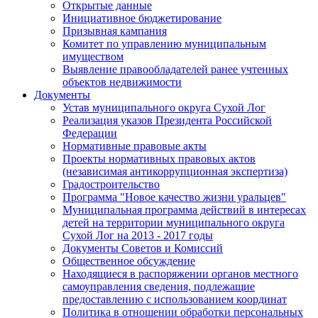
Открытые данные
Инициативное бюджетирование
Призывная кампания
Комитет по управлению муниципальным
имуществом
Выявление правообладателей ранее учтенных
объектов недвижимости
Документы
Устав муниципального округа Сухой Лог
Реализация указов Президента Российской
Федерации
Нормативные правовые акты
Проекты нормативных правовых актов
(независимая антикоррупционная экспертиза)
Градостроительство
Программа "Новое качество жизни уральцев"
Муниципальная программа действий в интересах
детей на территории муниципального округа
Сухой Лог на 2013 - 2017 годы
Документы Советов и Комиссий
Общественное обсуждение
Находящиеся в распоряжении органов местного
самоуправления сведения, подлежащие
предоставлению с использованием координат
Политика в отношении обработки персональных