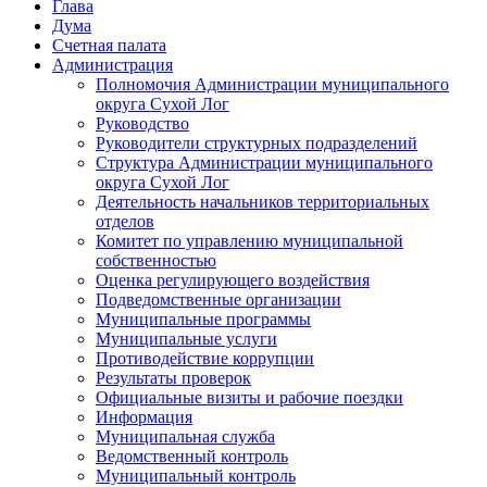
Глава
Дума
Счетная палата
Администрация
Полномочия Администрации муниципального
округа Сухой Лог
Руководство
Руководители структурных подразделений
Структура Администрации муниципального
округа Сухой Лог
Деятельность начальников территориальных
отделов
Комитет по управлению муниципальной
собственностью
Оценка регулирующего воздействия
Подведомственные организации
Муниципальные программы
Муниципальные услуги
Противодействие коррупции
Результаты проверок
Официальные визиты и рабочие поездки
Информация
Муниципальная служба
Ведомственный контроль
Муниципальный контроль