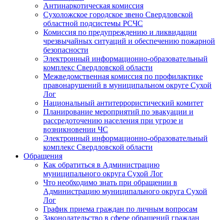
Антинаркотическая комиссия
Сухоложское городское звено Свердловской
областной подсистемы РСЧС
Комиссия по предупреждению и ликвидации
чрезвычайных ситуаций и обеспечению пожарной
безопасности
Электронный информационно-образовательный
комплекс Cвердловской области
Межведомственная комиссия по профилактике
правонарушений в муниципальном округе Сухой
Лог
Национальный антитеррористический комитет
Планирование мероприятий по эвакуации и
рассредоточению населения при угрозе и
возникновении ЧС
Электронный информационно-образовательный
комплекс Свердловской области
Обращения
Как обратиться в Администрацию
муниципального округа Сухой Лог
Что необходимо знать при обращении в
Администрацию муниципального округа Сухой
Лог
График приема граждан по личным вопросам
Законодательство в сфере обращений граждан