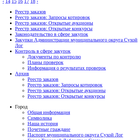
‹
14
15
16
17
18
›
Реестр заказов
Реестр заказов: Запросы котировок
Реестр заказов: Открытые аукционы
Реестр заказов: Открытые конкурсы
Законодательство в сфере закупок
Закупки Администрации муниципального округа Сухой
Лог
Контроль в сфере закупок
Документы по контролю
Планы проверок
Информация о результатах проверок
Архив
Реестр заказов
Реестр заказов: Запросы котировок
Реестр заказов: Открытые аукционы
Реестр заказов: Открытые конкурсы
Город
Общая информация
Символика
Наша история
Почетные граждане
Паспорт муниципального округа Сухой Лог