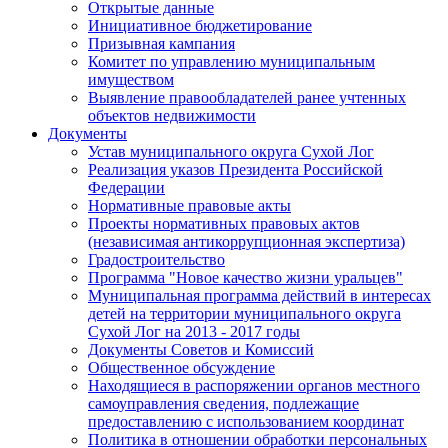
Открытые данные
Инициативное бюджетирование
Призывная кампания
Комитет по управлению муниципальным
имуществом
Выявление правообладателей ранее учтенных
объектов недвижимости
Документы
Устав муниципального округа Сухой Лог
Реализация указов Президента Российской
Федерации
Нормативные правовые акты
Проекты нормативных правовых актов
(независимая антикоррупционная экспертиза)
Градостроительство
Программа "Новое качество жизни уральцев"
Муниципальная программа действий в интересах
детей на территории муниципального округа
Сухой Лог на 2013 - 2017 годы
Документы Советов и Комиссий
Общественное обсуждение
Находящиеся в распоряжении органов местного
самоуправления сведения, подлежащие
предоставлению с использованием координат
Политика в отношении обработки персональных