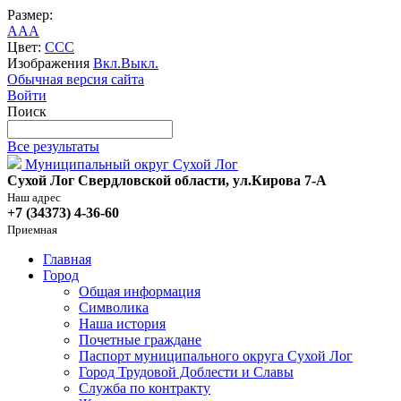
Размер:
A
A
A
Цвет:
C
C
C
Изображения
Вкл.
Выкл.
Обычная версия сайта
Войти
Поиск
Все результаты
Муниципальный округ Сухой Лог
Сухой Лог Свердловской области, ул.Кирова 7-А
Наш адрес
+7 (34373) 4-36-60
Приемная
Главная
Город
Общая информация
Символика
Наша история
Почетные граждане
Паспорт муниципального округа Сухой Лог
Город Трудовой Доблести и Славы
Служба по контракту