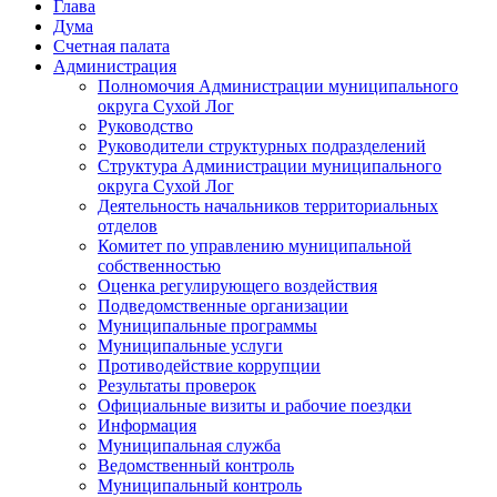
Глава
Дума
Счетная палата
Администрация
Полномочия Администрации муниципального
округа Сухой Лог
Руководство
Руководители структурных подразделений
Структура Администрации муниципального
округа Сухой Лог
Деятельность начальников территориальных
отделов
Комитет по управлению муниципальной
собственностью
Оценка регулирующего воздействия
Подведомственные организации
Муниципальные программы
Муниципальные услуги
Противодействие коррупции
Результаты проверок
Официальные визиты и рабочие поездки
Информация
Муниципальная служба
Ведомственный контроль
Муниципальный контроль