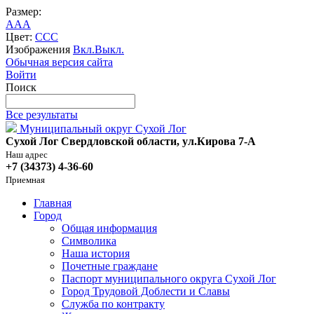
Размер:
A
A
A
Цвет:
C
C
C
Изображения
Вкл.
Выкл.
Обычная версия сайта
Войти
Поиск
Все результаты
Муниципальный округ Сухой Лог
Сухой Лог Свердловской области, ул.Кирова 7-А
Наш адрес
+7 (34373) 4-36-60
Приемная
Главная
Город
Общая информация
Символика
Наша история
Почетные граждане
Паспорт муниципального округа Сухой Лог
Город Трудовой Доблести и Славы
Служба по контракту