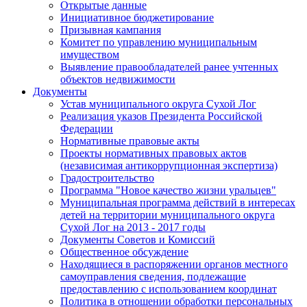
Открытые данные
Инициативное бюджетирование
Призывная кампания
Комитет по управлению муниципальным
имуществом
Выявление правообладателей ранее учтенных
объектов недвижимости
Документы
Устав муниципального округа Сухой Лог
Реализация указов Президента Российской
Федерации
Нормативные правовые акты
Проекты нормативных правовых актов
(независимая антикоррупционная экспертиза)
Градостроительство
Программа "Новое качество жизни уральцев"
Муниципальная программа действий в интересах
детей на территории муниципального округа
Сухой Лог на 2013 - 2017 годы
Документы Советов и Комиссий
Общественное обсуждение
Находящиеся в распоряжении органов местного
самоуправления сведения, подлежащие
предоставлению с использованием координат
Политика в отношении обработки персональных