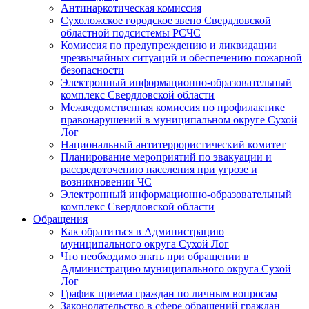
Антинаркотическая комиссия
Сухоложское городское звено Свердловской
областной подсистемы РСЧС
Комиссия по предупреждению и ликвидации
чрезвычайных ситуаций и обеспечению пожарной
безопасности
Электронный информационно-образовательный
комплекс Cвердловской области
Межведомственная комиссия по профилактике
правонарушений в муниципальном округе Сухой
Лог
Национальный антитеррористический комитет
Планирование мероприятий по эвакуации и
рассредоточению населения при угрозе и
возникновении ЧС
Электронный информационно-образовательный
комплекс Свердловской области
Обращения
Как обратиться в Администрацию
муниципального округа Сухой Лог
Что необходимо знать при обращении в
Администрацию муниципального округа Сухой
Лог
График приема граждан по личным вопросам
Законодательство в сфере обращений граждан