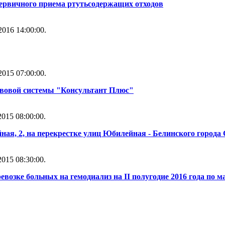
первичного приема ртутьсодержащих отходов
016 14:00:00.
015 07:00:00.
вовой системы "Консультант Плюс"
015 08:00:00.
ая, 2, на перекрестке улиц Юбилейная - Белинского города
015 08:30:00.
евозке больных на гемодиализ на II полугодие 2016 года по 