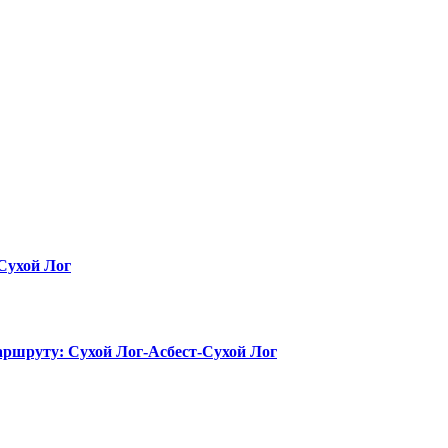
 Сухой Лог
маршруту: Сухой Лог-Асбест-Сухой Лог