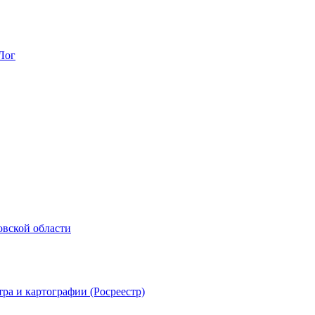
Лог
овской области
ра и картографии (Росреестр)