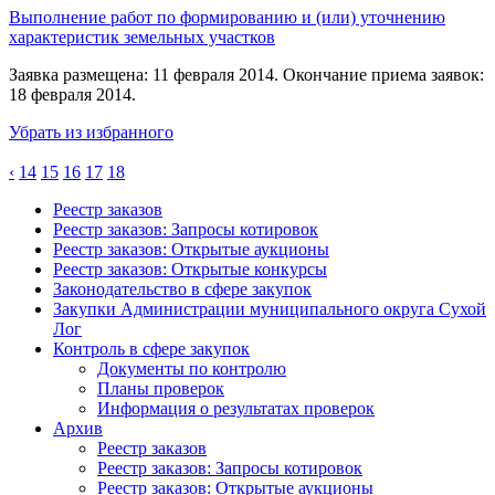
Выполнение работ по формированию и (или) уточнению
характеристик земельных участков
Заявка размещена: 11 февраля 2014. Окончание приема заявок:
18 февраля 2014.
Убрать из избранного
‹
14
15
16
17
18
Реестр заказов
Реестр заказов: Запросы котировок
Реестр заказов: Открытые аукционы
Реестр заказов: Открытые конкурсы
Законодательство в сфере закупок
Закупки Администрации муниципального округа Сухой
Лог
Контроль в сфере закупок
Документы по контролю
Планы проверок
Информация о результатах проверок
Архив
Реестр заказов
Реестр заказов: Запросы котировок
Реестр заказов: Открытые аукционы