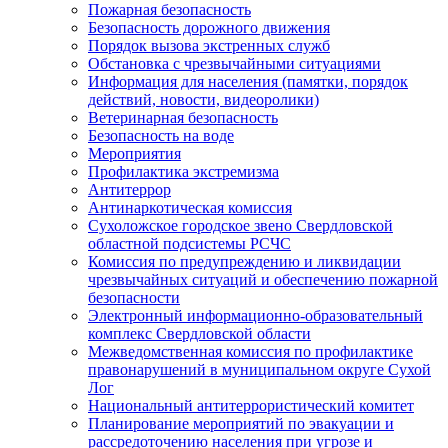
Пожарная безопасность
Безопасность дорожного движения
Порядок вызова экстренных служб
Обстановка с чрезвычайными ситуациями
Информация для населения (памятки, порядок
действий, новости, видеоролики)
Ветеринарная безопасность
Безопасность на воде
Мероприятия
Профилактика экстремизма
Антитеррор
Антинаркотическая комиссия
Сухоложское городское звено Свердловской
областной подсистемы РСЧС
Комиссия по предупреждению и ликвидации
чрезвычайных ситуаций и обеспечению пожарной
безопасности
Электронный информационно-образовательный
комплекс Cвердловской области
Межведомственная комиссия по профилактике
правонарушений в муниципальном округе Сухой
Лог
Национальный антитеррористический комитет
Планирование мероприятий по эвакуации и
рассредоточению населения при угрозе и