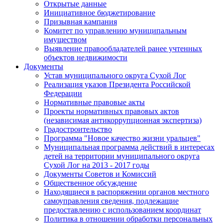
Открытые данные
Инициативное бюджетирование
Призывная кампания
Комитет по управлению муниципальным
имуществом
Выявление правообладателей ранее учтенных
объектов недвижимости
Документы
Устав муниципального округа Сухой Лог
Реализация указов Президента Российской
Федерации
Нормативные правовые акты
Проекты нормативных правовых актов
(независимая антикоррупционная экспертиза)
Градостроительство
Программа "Новое качество жизни уральцев"
Муниципальная программа действий в интересах
детей на территории муниципального округа
Сухой Лог на 2013 - 2017 годы
Документы Советов и Комиссий
Общественное обсуждение
Находящиеся в распоряжении органов местного
самоуправления сведения, подлежащие
предоставлению с использованием координат
Политика в отношении обработки персональных