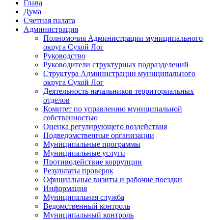
Глава
Дума
Счетная палата
Администрация
Полномочия Администрации муниципального
округа Сухой Лог
Руководство
Руководители структурных подразделений
Структура Администрации муниципального
округа Сухой Лог
Деятельность начальников территориальных
отделов
Комитет по управлению муниципальной
собственностью
Оценка регулирующего воздействия
Подведомственные организации
Муниципальные программы
Муниципальные услуги
Противодействие коррупции
Результаты проверок
Официальные визиты и рабочие поездки
Информация
Муниципальная служба
Ведомственный контроль
Муниципальный контроль