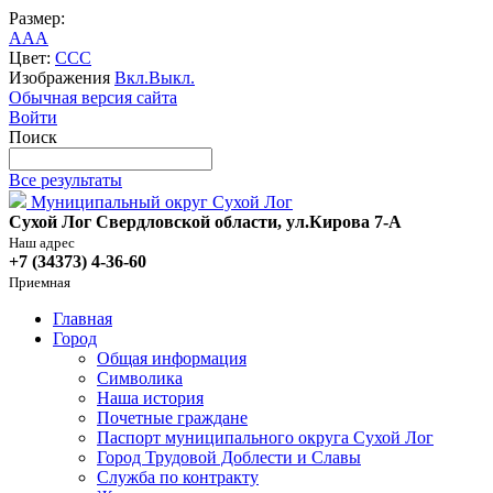
Размер:
A
A
A
Цвет:
C
C
C
Изображения
Вкл.
Выкл.
Обычная версия сайта
Войти
Поиск
Все результаты
Муниципальный округ Сухой Лог
Сухой Лог Свердловской области, ул.Кирова 7-А
Наш адрес
+7 (34373) 4-36-60
Приемная
Главная
Город
Общая информация
Символика
Наша история
Почетные граждане
Паспорт муниципального округа Сухой Лог
Город Трудовой Доблести и Славы
Служба по контракту