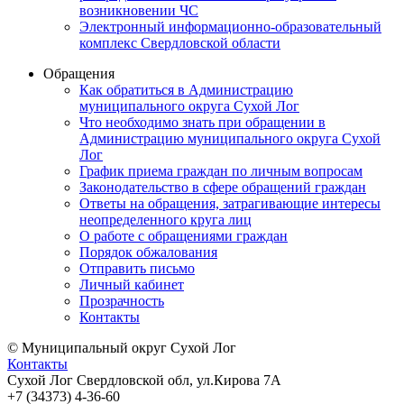
возникновении ЧС
Электронный информационно-образовательный
комплекс Свердловской области
Обращения
Как обратиться в Администрацию
муниципального округа Сухой Лог
Что необходимо знать при обращении в
Администрацию муниципального округа Сухой
Лог
График приема граждан по личным вопросам
Законодательство в сфере обращений граждан
Ответы на обращения, затрагивающие интересы
неопределенного круга лиц
О работе с обращениями граждан
Порядок обжалования
Отправить письмо
Личный кабинет
Прозрачность
Контакты
© Муниципальный округ Сухой Лог
Контакты
Сухой Лог Свердловской обл, ул.Кирова 7А
+7 (34373) 4-36-60