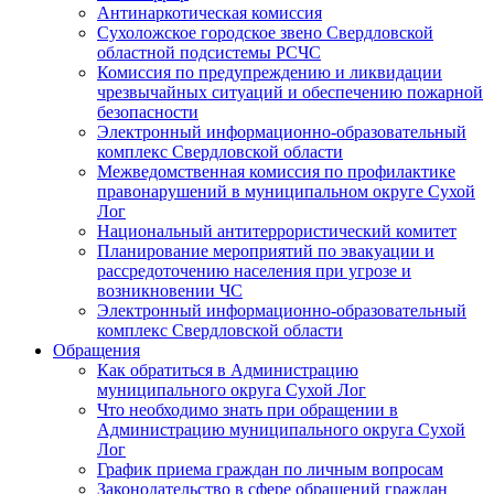
Антинаркотическая комиссия
Сухоложское городское звено Свердловской
областной подсистемы РСЧС
Комиссия по предупреждению и ликвидации
чрезвычайных ситуаций и обеспечению пожарной
безопасности
Электронный информационно-образовательный
комплекс Cвердловской области
Межведомственная комиссия по профилактике
правонарушений в муниципальном округе Сухой
Лог
Национальный антитеррористический комитет
Планирование мероприятий по эвакуации и
рассредоточению населения при угрозе и
возникновении ЧС
Электронный информационно-образовательный
комплекс Свердловской области
Обращения
Как обратиться в Администрацию
муниципального округа Сухой Лог
Что необходимо знать при обращении в
Администрацию муниципального округа Сухой
Лог
График приема граждан по личным вопросам
Законодательство в сфере обращений граждан