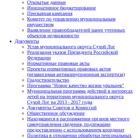
Открытые данные
Инициативное бюджетирование
Призывная кампания
Комитет по управлению муниципальным
имуществом
Выявление правообладателей ранее учтенных
объектов недвижимости
Документы
Устав муниципального округа Сухой Лог
Реализация указов Президента Российской
Федерации
Нормативные правовые акты
Проекты нормативных правовых актов
(независимая антикоррупционная экспертиза)
Градостроительство
Программа "Новое качество жизни уральцев"
Муниципальная программа действий в интересах
детей на территории муниципального округа
Сухой Лог на 2013 - 2017 годы
Документы Советов и Комиссий
Общественное обсуждение
Находящиеся в распоряжении органов местного
самоуправления сведения, подлежащие
предоставлению с использованием координат
Политика в отношении обработки персональных