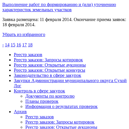
Выполнение работ по формированию и (или) уточнению
характеристик земельных участков
Заявка размещена: 11 февраля 2014. Окончание приема заявок:
18 февраля 2014.
Убрать из избранного
‹
14
15
16
17
18
Реестр заказов
Реестр заказов: Запросы котировок
Реестр заказов: Открытые аукционы
Реестр заказов: Открытые конкурсы
Законодательство в сфере закупок
Закупки Администрации муниципального округа Сухой
Лог
Контроль в сфере закупок
Документы по контролю
Планы проверок
Информация о результатах проверок
Архив
Реестр заказов
Реестр заказов: Запросы котировок
Реестр заказов: Открытые аукционы