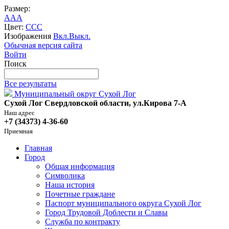
Размер:
A
A
A
Цвет:
C
C
C
Изображения
Вкл.
Выкл.
Обычная версия сайта
Войти
Поиск
Все результаты
Муниципальный округ Сухой Лог
Сухой Лог Свердловской области, ул.Кирова 7-А
Наш адрес
+7 (34373) 4-36-60
Приемная
Главная
Город
Общая информация
Символика
Наша история
Почетные граждане
Паспорт муниципального округа Сухой Лог
Город Трудовой Доблести и Славы
Служба по контракту