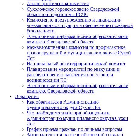
Антинаркотическая комиссия
Сухоложское городское звено Свердловской
областной подсистемы РСЧС
Комиссия по предупреждению и ликвидации
чрезвычайных ситуаций и обеспечению пожарной
безопасности
Электронный информационно-образовательный
комплекс Cвердловской области
Межведомственная комиссия по профилактике
правонарушений в муниципальном округе Сухой
Лог
Национальный антитеррористический комитет
Планирование мероприятий по эвакуации и
рассредоточению населения при угрозе и
возникновении ЧС
Электронный информационно-образовательный
комплекс Свердловской области
Обращения
Как обратиться в Администрацию
муниципального округа Сухой Лог
Что необходимо знать при обращении в
Администрацию муниципального округа Сухой
Лог
График приема граждан по личным вопросам
Законодательство в сфере обращений граждан