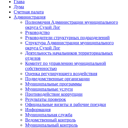
Глава
Дума
Счетная палата
Администрация
Полномочия Администрации муниципального
округа Сухой Лог
Руководство
Руководители структурных подразделений
Структура Администрации муниципального
округа Сухой Лог
Деятельность начальников территориальных
отделов
Комитет по управлению муниципальной
собственностью
Оценка регулирующего воздействия
Подведомственные организации
Муниципальные программы
Муниципальные услуги
Противодействие коррупции
Результаты проверок
Официальные визиты и рабочие поездки
Информация
Муниципальная служба
Ведомственный контроль
Муниципальный контроль