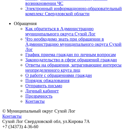
возникновении ЧС
Электронный информационно-образовательный
комплекс Свердловской области
Обращения
Как обратиться в Администрацию
муниципального округа Сухой Лог
Что необходимо знать при обращении в
Администрацию муниципального округа Сухой
Лог
График приема граждан по личным вопросам
Законодательство в сфере обращений граждан
Ответы на обращения, затрагивающие интересы
неопределенного круга лиц
О работе с обращениями граждан
Порядок обжалования
Отправить письмо
Личный кабинет
Прозрачность
Контакты
© Муниципальный округ Сухой Лог
Контакты
Сухой Лог Свердловской обл, ул.Кирова 7А
+7 (34373) 4-36-60