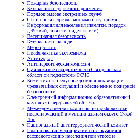
Пожарная безопасность
Безопасность дорожного движения
Порядок вызова экстренных служб
Обстановка с чрезвычайными ситуациями
Информация для населения (памятки, порядок
действий, новости, видеоролики)
Ветеринарная безопасность
Безопасность на воде
Мероприятия
Профилактика экстремизма
Антитеррор
Антинаркотическая комиссия
Сухоложское городское звено Свердловской
областной подсистемы РСЧС
Комиссия по предупреждению и ликвидации
чрезвычайных ситуаций и обеспечению пожарной
безопасности
Электронный информационно-образовательный
комплекс Cвердловской области
Межведомственная комиссия по профилактике
правонарушений в муниципальном округе Сухой
Лог
Национальный антитеррористический комитет
Планирование мероприятий по эвакуации и
рассредоточению населения при угрозе и