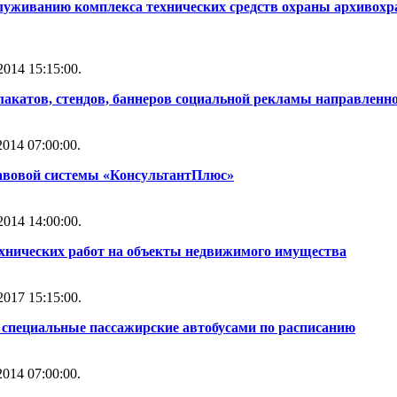
служиванию комплекса технических средств охраны архивох
014 15:15:00.
лакатов, стендов, баннеров социальной рекламы направленн
014 07:00:00.
авовой системы «КонсультантПлюс»
014 14:00:00.
ехнических работ на объекты недвижимого имущества
017 15:15:00.
 специальные пассажирские автобусами по расписанию
014 07:00:00.