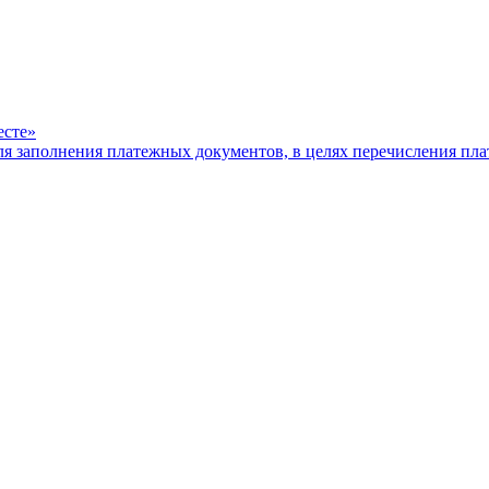
есте»
ля заполнения платежных документов, в целях перечисления п