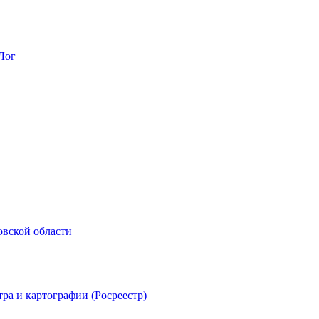
Лог
овской области
ра и картографии (Росреестр)