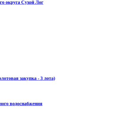
го округа Сухой Лог
отовая закупка - 3 лота)
ного водоснабжения