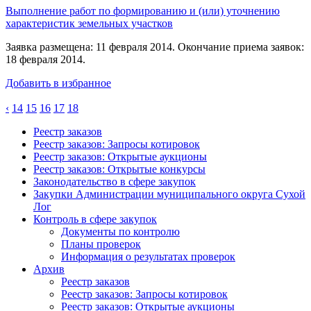
Выполнение работ по формированию и (или) уточнению
характеристик земельных участков
Заявка размещена: 11 февраля 2014. Окончание приема заявок:
18 февраля 2014.
Добавить в избранное
‹
14
15
16
17
18
Реестр заказов
Реестр заказов: Запросы котировок
Реестр заказов: Открытые аукционы
Реестр заказов: Открытые конкурсы
Законодательство в сфере закупок
Закупки Администрации муниципального округа Сухой
Лог
Контроль в сфере закупок
Документы по контролю
Планы проверок
Информация о результатах проверок
Архив
Реестр заказов
Реестр заказов: Запросы котировок
Реестр заказов: Открытые аукционы