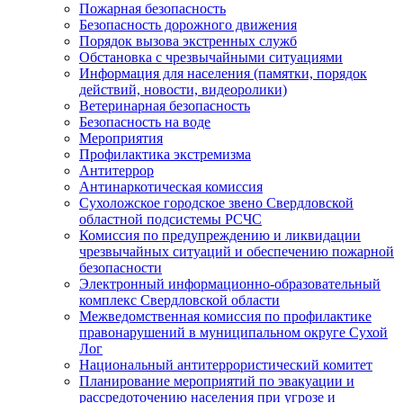
Пожарная безопасность
Безопасность дорожного движения
Порядок вызова экстренных служб
Обстановка с чрезвычайными ситуациями
Информация для населения (памятки, порядок
действий, новости, видеоролики)
Ветеринарная безопасность
Безопасность на воде
Мероприятия
Профилактика экстремизма
Антитеррор
Антинаркотическая комиссия
Сухоложское городское звено Свердловской
областной подсистемы РСЧС
Комиссия по предупреждению и ликвидации
чрезвычайных ситуаций и обеспечению пожарной
безопасности
Электронный информационно-образовательный
комплекс Cвердловской области
Межведомственная комиссия по профилактике
правонарушений в муниципальном округе Сухой
Лог
Национальный антитеррористический комитет
Планирование мероприятий по эвакуации и
рассредоточению населения при угрозе и