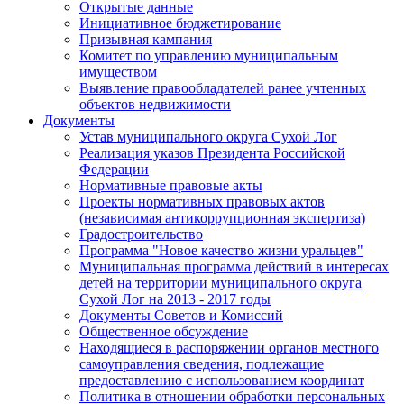
Открытые данные
Инициативное бюджетирование
Призывная кампания
Комитет по управлению муниципальным
имуществом
Выявление правообладателей ранее учтенных
объектов недвижимости
Документы
Устав муниципального округа Сухой Лог
Реализация указов Президента Российской
Федерации
Нормативные правовые акты
Проекты нормативных правовых актов
(независимая антикоррупционная экспертиза)
Градостроительство
Программа "Новое качество жизни уральцев"
Муниципальная программа действий в интересах
детей на территории муниципального округа
Сухой Лог на 2013 - 2017 годы
Документы Советов и Комиссий
Общественное обсуждение
Находящиеся в распоряжении органов местного
самоуправления сведения, подлежащие
предоставлению с использованием координат
Политика в отношении обработки персональных