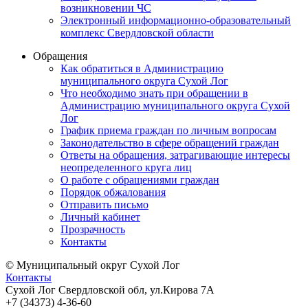
возникновении ЧС
Электронный информационно-образовательный
комплекс Свердловской области
Обращения
Как обратиться в Администрацию
муниципального округа Сухой Лог
Что необходимо знать при обращении в
Администрацию муниципального округа Сухой
Лог
График приема граждан по личным вопросам
Законодательство в сфере обращений граждан
Ответы на обращения, затрагивающие интересы
неопределенного круга лиц
О работе с обращениями граждан
Порядок обжалования
Отправить письмо
Личный кабинет
Прозрачность
Контакты
© Муниципальный округ Сухой Лог
Контакты
Сухой Лог Свердловской обл, ул.Кирова 7А
+7 (34373) 4-36-60