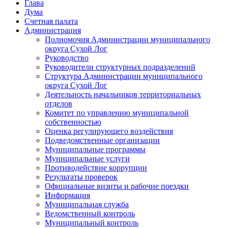
Глава
Дума
Счетная палата
Администрация
Полномочия Администрации муниципального
округа Сухой Лог
Руководство
Руководители структурных подразделений
Структура Администрации муниципального
округа Сухой Лог
Деятельность начальников территориальных
отделов
Комитет по управлению муниципальной
собственностью
Оценка регулирующего воздействия
Подведомственные организации
Муниципальные программы
Муниципальные услуги
Противодействие коррупции
Результаты проверок
Официальные визиты и рабочие поездки
Информация
Муниципальная служба
Ведомственный контроль
Муниципальный контроль