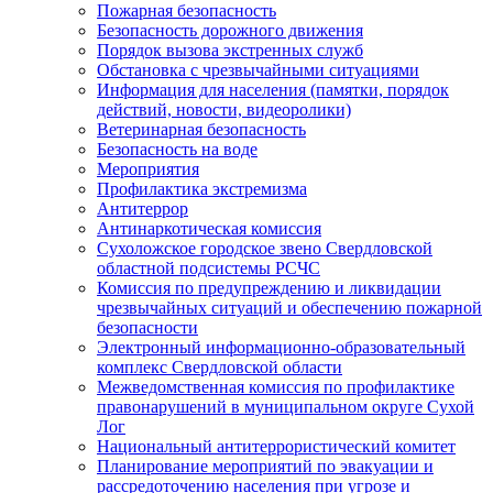
Пожарная безопасность
Безопасность дорожного движения
Порядок вызова экстренных служб
Обстановка с чрезвычайными ситуациями
Информация для населения (памятки, порядок
действий, новости, видеоролики)
Ветеринарная безопасность
Безопасность на воде
Мероприятия
Профилактика экстремизма
Антитеррор
Антинаркотическая комиссия
Сухоложское городское звено Свердловской
областной подсистемы РСЧС
Комиссия по предупреждению и ликвидации
чрезвычайных ситуаций и обеспечению пожарной
безопасности
Электронный информационно-образовательный
комплекс Cвердловской области
Межведомственная комиссия по профилактике
правонарушений в муниципальном округе Сухой
Лог
Национальный антитеррористический комитет
Планирование мероприятий по эвакуации и
рассредоточению населения при угрозе и