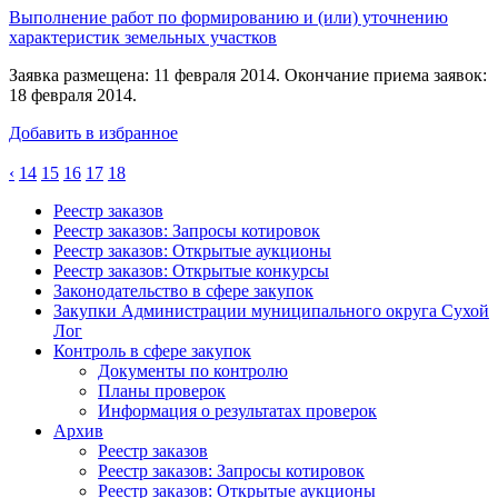
Выполнение работ по формированию и (или) уточнению
характеристик земельных участков
Заявка размещена: 11 февраля 2014. Окончание приема заявок:
18 февраля 2014.
Добавить в избранное
‹
14
15
16
17
18
Реестр заказов
Реестр заказов: Запросы котировок
Реестр заказов: Открытые аукционы
Реестр заказов: Открытые конкурсы
Законодательство в сфере закупок
Закупки Администрации муниципального округа Сухой
Лог
Контроль в сфере закупок
Документы по контролю
Планы проверок
Информация о результатах проверок
Архив
Реестр заказов
Реестр заказов: Запросы котировок
Реестр заказов: Открытые аукционы