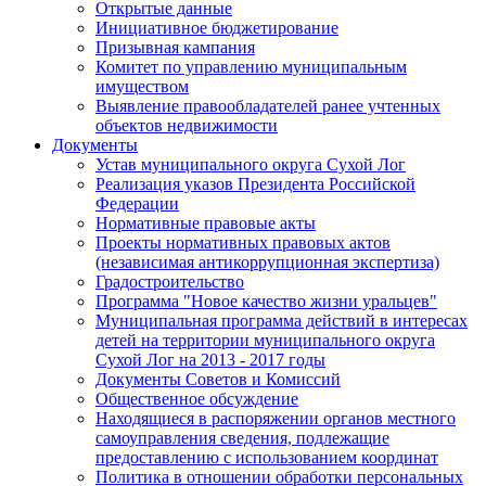
Открытые данные
Инициативное бюджетирование
Призывная кампания
Комитет по управлению муниципальным
имуществом
Выявление правообладателей ранее учтенных
объектов недвижимости
Документы
Устав муниципального округа Сухой Лог
Реализация указов Президента Российской
Федерации
Нормативные правовые акты
Проекты нормативных правовых актов
(независимая антикоррупционная экспертиза)
Градостроительство
Программа "Новое качество жизни уральцев"
Муниципальная программа действий в интересах
детей на территории муниципального округа
Сухой Лог на 2013 - 2017 годы
Документы Советов и Комиссий
Общественное обсуждение
Находящиеся в распоряжении органов местного
самоуправления сведения, подлежащие
предоставлению с использованием координат
Политика в отношении обработки персональных