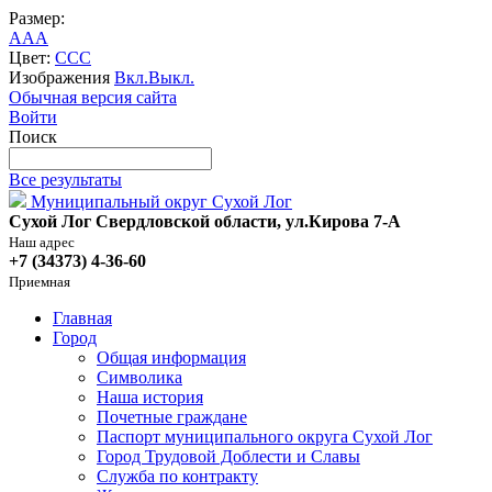
Размер:
A
A
A
Цвет:
C
C
C
Изображения
Вкл.
Выкл.
Обычная версия сайта
Войти
Поиск
Все результаты
Муниципальный округ Сухой Лог
Сухой Лог Свердловской области, ул.Кирова 7-А
Наш адрес
+7 (34373) 4-36-60
Приемная
Главная
Город
Общая информация
Символика
Наша история
Почетные граждане
Паспорт муниципального округа Сухой Лог
Город Трудовой Доблести и Славы
Служба по контракту