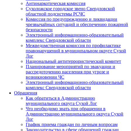
Антинаркотическая комиссия
Сухоложское городское звено Свердловской
областной подсистемы РСЧС
Комиссия по предупреждению и ликвидации
чрезвычайных ситуаций и обеспечению пожарной
безопасности
Электронный информационно-образовательный
комплекс Cвердловской области
Межведомственная комиссия по профилактике
правонарушений в муниципальном округе Сухой
Лог
Национальный антитеррористический комитет
Планирование мероприятий по эвакуации и
рассредоточению населения при угрозе и
возникновении ЧС
Электронный информационно-образовательный
комплекс Свердловской области
Обращения
Как обратиться в Администрацию
муниципального округа Сухой Лог
Что необходимо знать при обращении в
Администрацию муниципального округа Сухой
Лог
График приема граждан по личным вопросам
Законодательство в сфере обращений граждан