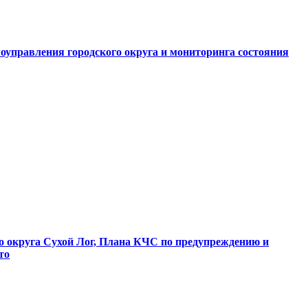
оуправления городского округа и мониторинга состояния
о округа Сухой Лог, Плана КЧС по предупреждению и
то