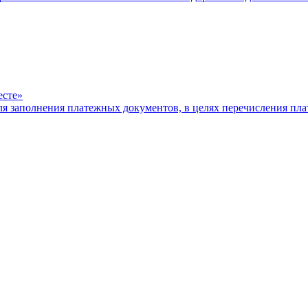
есте»
ля заполнения платежных документов, в целях перечисления п