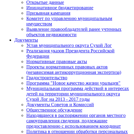
Открытые данные
Инициативное бюджетирование
Призывная кампания
Комитет по управлению муниципальным
имуществом
Выявление правообладателей ранее учтенных
объектов недвижимости
Документы
Устав муниципального округа Сухой Лог
Реализация указов Президента Российской
Федерации
Нормативные правовые акты
Проекты нормативных правовых актов
(независимая антикоррупционная экспертиза)
Градостроительство
Программа "Новое качество жизни уральцев"
Муниципальная программа действий в интересах
детей на территории муниципального округа
Сухой Лог на 2013 - 2017 годы
Документы Советов и Комиссий
Общественное обсуждение
Находящиеся в распоряжении органов местного
самоуправления сведения, подлежащие
предоставлению с использованием координат
Политика в отношении обработки персональных