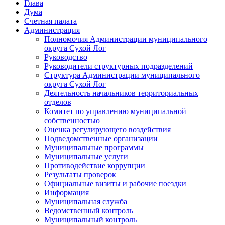
Глава
Дума
Счетная палата
Администрация
Полномочия Администрации муниципального
округа Сухой Лог
Руководство
Руководители структурных подразделений
Структура Администрации муниципального
округа Сухой Лог
Деятельность начальников территориальных
отделов
Комитет по управлению муниципальной
собственностью
Оценка регулирующего воздействия
Подведомственные организации
Муниципальные программы
Муниципальные услуги
Противодействие коррупции
Результаты проверок
Официальные визиты и рабочие поездки
Информация
Муниципальная служба
Ведомственный контроль
Муниципальный контроль