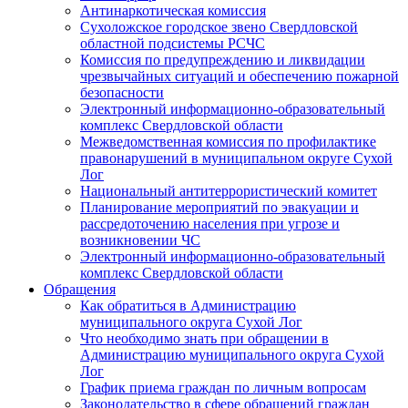
Антинаркотическая комиссия
Сухоложское городское звено Свердловской
областной подсистемы РСЧС
Комиссия по предупреждению и ликвидации
чрезвычайных ситуаций и обеспечению пожарной
безопасности
Электронный информационно-образовательный
комплекс Cвердловской области
Межведомственная комиссия по профилактике
правонарушений в муниципальном округе Сухой
Лог
Национальный антитеррористический комитет
Планирование мероприятий по эвакуации и
рассредоточению населения при угрозе и
возникновении ЧС
Электронный информационно-образовательный
комплекс Свердловской области
Обращения
Как обратиться в Администрацию
муниципального округа Сухой Лог
Что необходимо знать при обращении в
Администрацию муниципального округа Сухой
Лог
График приема граждан по личным вопросам
Законодательство в сфере обращений граждан