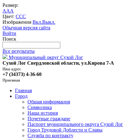
Размер:
A
A
A
Цвет:
C
C
C
Изображения
Вкл.
Выкл.
Обычная версия сайта
Войти
Поиск
Все результаты
Муниципальный округ Сухой Лог
Сухой Лог Свердловской области, ул.Кирова 7-А
Наш адрес
+7 (34373) 4-36-60
Приемная
Главная
Город
Общая информация
Символика
Наша история
Почетные граждане
Паспорт муниципального округа Сухой Лог
Город Трудовой Доблести и Славы
Служба по контракту