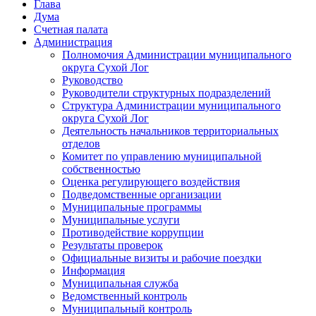
Глава
Дума
Счетная палата
Администрация
Полномочия Администрации муниципального
округа Сухой Лог
Руководство
Руководители структурных подразделений
Структура Администрации муниципального
округа Сухой Лог
Деятельность начальников территориальных
отделов
Комитет по управлению муниципальной
собственностью
Оценка регулирующего воздействия
Подведомственные организации
Муниципальные программы
Муниципальные услуги
Противодействие коррупции
Результаты проверок
Официальные визиты и рабочие поездки
Информация
Муниципальная служба
Ведомственный контроль
Муниципальный контроль