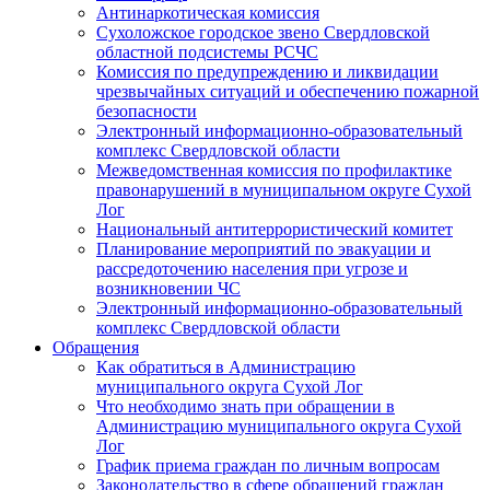
Антинаркотическая комиссия
Сухоложское городское звено Свердловской
областной подсистемы РСЧС
Комиссия по предупреждению и ликвидации
чрезвычайных ситуаций и обеспечению пожарной
безопасности
Электронный информационно-образовательный
комплекс Cвердловской области
Межведомственная комиссия по профилактике
правонарушений в муниципальном округе Сухой
Лог
Национальный антитеррористический комитет
Планирование мероприятий по эвакуации и
рассредоточению населения при угрозе и
возникновении ЧС
Электронный информационно-образовательный
комплекс Свердловской области
Обращения
Как обратиться в Администрацию
муниципального округа Сухой Лог
Что необходимо знать при обращении в
Администрацию муниципального округа Сухой
Лог
График приема граждан по личным вопросам
Законодательство в сфере обращений граждан