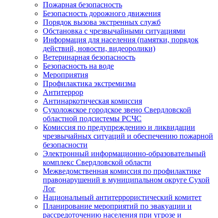
Пожарная безопасность
Безопасность дорожного движения
Порядок вызова экстренных служб
Обстановка с чрезвычайными ситуациями
Информация для населения (памятки, порядок
действий, новости, видеоролики)
Ветеринарная безопасность
Безопасность на воде
Мероприятия
Профилактика экстремизма
Антитеррор
Антинаркотическая комиссия
Сухоложское городское звено Свердловской
областной подсистемы РСЧС
Комиссия по предупреждению и ликвидации
чрезвычайных ситуаций и обеспечению пожарной
безопасности
Электронный информационно-образовательный
комплекс Cвердловской области
Межведомственная комиссия по профилактике
правонарушений в муниципальном округе Сухой
Лог
Национальный антитеррористический комитет
Планирование мероприятий по эвакуации и
рассредоточению населения при угрозе и