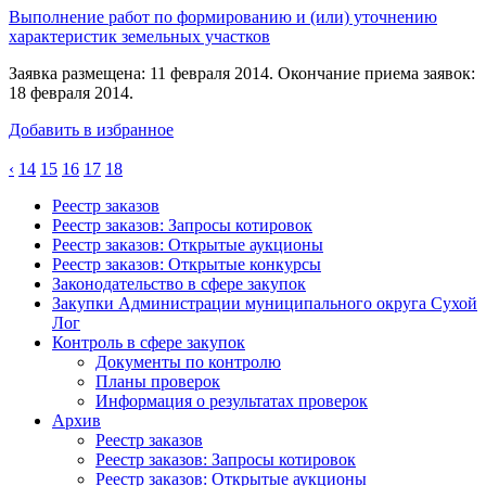
Выполнение работ по формированию и (или) уточнению
характеристик земельных участков
Заявка размещена: 11 февраля 2014. Окончание приема заявок:
18 февраля 2014.
Добавить в избранное
‹
14
15
16
17
18
Реестр заказов
Реестр заказов: Запросы котировок
Реестр заказов: Открытые аукционы
Реестр заказов: Открытые конкурсы
Законодательство в сфере закупок
Закупки Администрации муниципального округа Сухой
Лог
Контроль в сфере закупок
Документы по контролю
Планы проверок
Информация о результатах проверок
Архив
Реестр заказов
Реестр заказов: Запросы котировок
Реестр заказов: Открытые аукционы