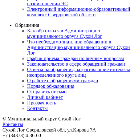
возникновении ЧС
Электронный информационно-образовательный
комплекс Свердловской области
Обращения
Как обратиться в Администрацию
муниципального округа Сухой Лог
Что необходимо знать при обращении в
Администрацию муниципального округа Сухой
Лог
График приема граждан по личным вопросам
Законодательство в сфере обращений граждан
Ответы на обращения, затрагивающие интересы
неопределенного круга лиц
О работе с обращениями граждан
Порядок обжалования
Отправить письмо
Личный кабинет
Прозрачность
Контакты
© Муниципальный округ Сухой Лог
Контакты
Сухой Лог Свердловской обл, ул.Кирова 7А
+7 (34373) 4-36-60