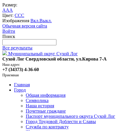
Размер:
A
A
A
Цвет:
C
C
C
Изображения
Вкл.
Выкл.
Обычная версия сайта
Войти
Поиск
Все результаты
Муниципальный округ Сухой Лог
Сухой Лог Свердловской области, ул.Кирова 7-А
Наш адрес
+7 (34373) 4-36-60
Приемная
Главная
Город
Общая информация
Символика
Наша история
Почетные граждане
Паспорт муниципального округа Сухой Лог
Город Трудовой Доблести и Славы
Служба по контракту