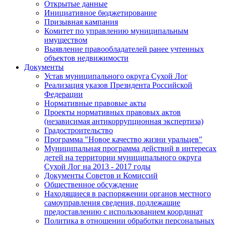
Открытые данные
Инициативное бюджетирование
Призывная кампания
Комитет по управлению муниципальным
имуществом
Выявление правообладателей ранее учтенных
объектов недвижимости
Документы
Устав муниципального округа Сухой Лог
Реализация указов Президента Российской
Федерации
Нормативные правовые акты
Проекты нормативных правовых актов
(независимая антикоррупционная экспертиза)
Градостроительство
Программа "Новое качество жизни уральцев"
Муниципальная программа действий в интересах
детей на территории муниципального округа
Сухой Лог на 2013 - 2017 годы
Документы Советов и Комиссий
Общественное обсуждение
Находящиеся в распоряжении органов местного
самоуправления сведения, подлежащие
предоставлению с использованием координат
Политика в отношении обработки персональных