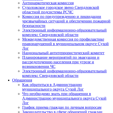
Антинаркотическая комиссия
Сухоложское городское звено Свердловской
областной подсистемы РСЧС
Комиссия по предупреждению и ликвидации
чрезвычайных ситуаций и обеспечению пожарной
безопасности
Электронный информационно-образовательный
комплекс Cвердловской области
Межведомственная комиссия по профилактике
правонарушений в муниципальном округе Сухой
Лог
Национальный антитеррористический комитет
Планирование мероприятий по эвакуации и
рассредоточению населения при угрозе и
возникновении ЧС
Электронный информационно-образовательный
комплекс Свердловской области
Обращения
Как обратиться в Администрацию
муниципального округа Сухой Лог
Что необходимо знать при обращении в
Администрацию муниципального округа Сухой
Лог
График приема граждан по личным вопросам
Законодательство в сфере обращений граждан