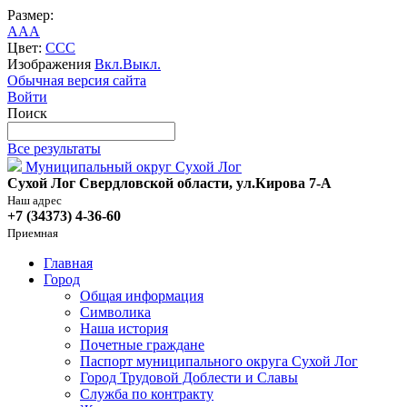
Размер:
A
A
A
Цвет:
C
C
C
Изображения
Вкл.
Выкл.
Обычная версия сайта
Войти
Поиск
Все результаты
Муниципальный округ Сухой Лог
Сухой Лог Свердловской области, ул.Кирова 7-А
Наш адрес
+7 (34373) 4-36-60
Приемная
Главная
Город
Общая информация
Символика
Наша история
Почетные граждане
Паспорт муниципального округа Сухой Лог
Город Трудовой Доблести и Славы
Служба по контракту