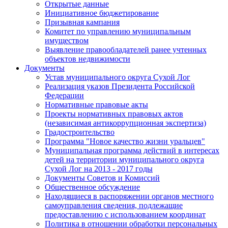
Открытые данные
Инициативное бюджетирование
Призывная кампания
Комитет по управлению муниципальным
имуществом
Выявление правообладателей ранее учтенных
объектов недвижимости
Документы
Устав муниципального округа Сухой Лог
Реализация указов Президента Российской
Федерации
Нормативные правовые акты
Проекты нормативных правовых актов
(независимая антикоррупционная экспертиза)
Градостроительство
Программа "Новое качество жизни уральцев"
Муниципальная программа действий в интересах
детей на территории муниципального округа
Сухой Лог на 2013 - 2017 годы
Документы Советов и Комиссий
Общественное обсуждение
Находящиеся в распоряжении органов местного
самоуправления сведения, подлежащие
предоставлению с использованием координат
Политика в отношении обработки персональных