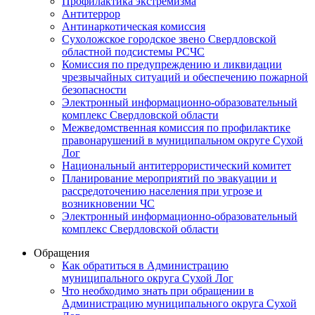
Профилактика экстремизма
Антитеррор
Антинаркотическая комиссия
Сухоложское городское звено Свердловской
областной подсистемы РСЧС
Комиссия по предупреждению и ликвидации
чрезвычайных ситуаций и обеспечению пожарной
безопасности
Электронный информационно-образовательный
комплекс Cвердловской области
Межведомственная комиссия по профилактике
правонарушений в муниципальном округе Сухой
Лог
Национальный антитеррористический комитет
Планирование мероприятий по эвакуации и
рассредоточению населения при угрозе и
возникновении ЧС
Электронный информационно-образовательный
комплекс Свердловской области
Обращения
Как обратиться в Администрацию
муниципального округа Сухой Лог
Что необходимо знать при обращении в
Администрацию муниципального округа Сухой