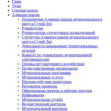
Глава
Дума
Счетная палата
Администрация
Полномочия Администрации муниципального
округа Сухой Лог
Руководство
Руководители структурных подразделений
Структура Администрации муниципального
округа Сухой Лог
Деятельность начальников территориальных
отделов
Комитет по управлению муниципальной
собственностью
Оценка регулирующего воздействия
Подведомственные организации
Муниципальные программы
Муниципальные услуги
Противодействие коррупции
Результаты проверок
Официальные визиты и рабочие поездки
Информация
Муниципальная служба
Ведомственный контроль
Муниципальный контроль