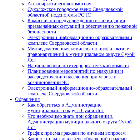
Антинаркотическая комиссия
Сухоложское городское звено Свердловской
областной подсистемы РСЧС
Комиссия по предупреждению и ликвидации
чрезвычайных ситуаций и обеспечению пожарной
безопасности
Электронный информационно-образовательный
комплекс Cвердловской области
Межведомственная комиссия по профилактике
правонарушений в муниципальном округе Сухой
Лог
Национальный антитеррористический комитет
Планирование мероприятий по эвакуации и
рассредоточению населения при угрозе и
возникновении ЧС
Электронный информационно-образовательный
комплекс Свердловской области
Обращения
Как обратиться в Администрацию
муниципального округа Сухой Лог
Что необходимо знать при обращении в
Администрацию муниципального округа Сухой
Лог
График приема граждан по личным вопросам
Законодательство в сфере обращений граждан