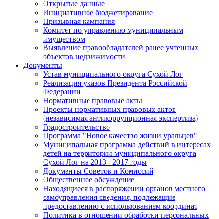
Открытые данные
Инициативное бюджетирование
Призывная кампания
Комитет по управлению муниципальным
имуществом
Выявление правообладателей ранее учтенных
объектов недвижимости
Документы
Устав муниципального округа Сухой Лог
Реализация указов Президента Российской
Федерации
Нормативные правовые акты
Проекты нормативных правовых актов
(независимая антикоррупционная экспертиза)
Градостроительство
Программа "Новое качество жизни уральцев"
Муниципальная программа действий в интересах
детей на территории муниципального округа
Сухой Лог на 2013 - 2017 годы
Документы Советов и Комиссий
Общественное обсуждение
Находящиеся в распоряжении органов местного
самоуправления сведения, подлежащие
предоставлению с использованием координат
Политика в отношении обработки персональных