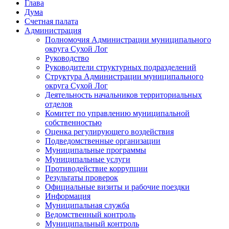
Глава
Дума
Счетная палата
Администрация
Полномочия Администрации муниципального
округа Сухой Лог
Руководство
Руководители структурных подразделений
Структура Администрации муниципального
округа Сухой Лог
Деятельность начальников территориальных
отделов
Комитет по управлению муниципальной
собственностью
Оценка регулирующего воздействия
Подведомственные организации
Муниципальные программы
Муниципальные услуги
Противодействие коррупции
Результаты проверок
Официальные визиты и рабочие поездки
Информация
Муниципальная служба
Ведомственный контроль
Муниципальный контроль