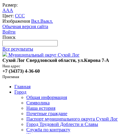
Размер:
A
A
A
Цвет:
C
C
C
Изображения
Вкл.
Выкл.
Обычная версия сайта
Войти
Поиск
Все результаты
Муниципальный округ Сухой Лог
Сухой Лог Свердловской области, ул.Кирова 7-А
Наш адрес
+7 (34373) 4-36-60
Приемная
Главная
Город
Общая информация
Символика
Наша история
Почетные граждане
Паспорт муниципального округа Сухой Лог
Город Трудовой Доблести и Славы
Служба по контракту