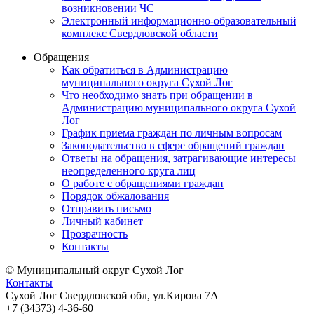
возникновении ЧС
Электронный информационно-образовательный
комплекс Свердловской области
Обращения
Как обратиться в Администрацию
муниципального округа Сухой Лог
Что необходимо знать при обращении в
Администрацию муниципального округа Сухой
Лог
График приема граждан по личным вопросам
Законодательство в сфере обращений граждан
Ответы на обращения, затрагивающие интересы
неопределенного круга лиц
О работе с обращениями граждан
Порядок обжалования
Отправить письмо
Личный кабинет
Прозрачность
Контакты
© Муниципальный округ Сухой Лог
Контакты
Сухой Лог Свердловской обл, ул.Кирова 7А
+7 (34373) 4-36-60