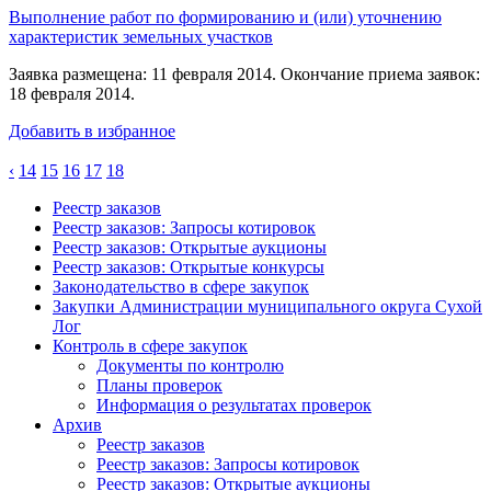
Выполнение работ по формированию и (или) уточнению
характеристик земельных участков
Заявка размещена: 11 февраля 2014. Окончание приема заявок:
18 февраля 2014.
Добавить в избранное
‹
14
15
16
17
18
Реестр заказов
Реестр заказов: Запросы котировок
Реестр заказов: Открытые аукционы
Реестр заказов: Открытые конкурсы
Законодательство в сфере закупок
Закупки Администрации муниципального округа Сухой
Лог
Контроль в сфере закупок
Документы по контролю
Планы проверок
Информация о результатах проверок
Архив
Реестр заказов
Реестр заказов: Запросы котировок
Реестр заказов: Открытые аукционы