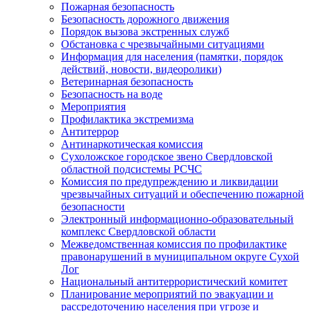
Пожарная безопасность
Безопасность дорожного движения
Порядок вызова экстренных служб
Обстановка с чрезвычайными ситуациями
Информация для населения (памятки, порядок
действий, новости, видеоролики)
Ветеринарная безопасность
Безопасность на воде
Мероприятия
Профилактика экстремизма
Антитеррор
Антинаркотическая комиссия
Сухоложское городское звено Свердловской
областной подсистемы РСЧС
Комиссия по предупреждению и ликвидации
чрезвычайных ситуаций и обеспечению пожарной
безопасности
Электронный информационно-образовательный
комплекс Cвердловской области
Межведомственная комиссия по профилактике
правонарушений в муниципальном округе Сухой
Лог
Национальный антитеррористический комитет
Планирование мероприятий по эвакуации и
рассредоточению населения при угрозе и