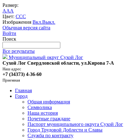
Размер:
A
A
A
Цвет:
C
C
C
Изображения
Вкл.
Выкл.
Обычная версия сайта
Войти
Поиск
Все результаты
Муниципальный округ Сухой Лог
Сухой Лог Свердловской области, ул.Кирова 7-А
Наш адрес
+7 (34373) 4-36-60
Приемная
Главная
Город
Общая информация
Символика
Наша история
Почетные граждане
Паспорт муниципального округа Сухой Лог
Город Трудовой Доблести и Славы
Служба по контракту