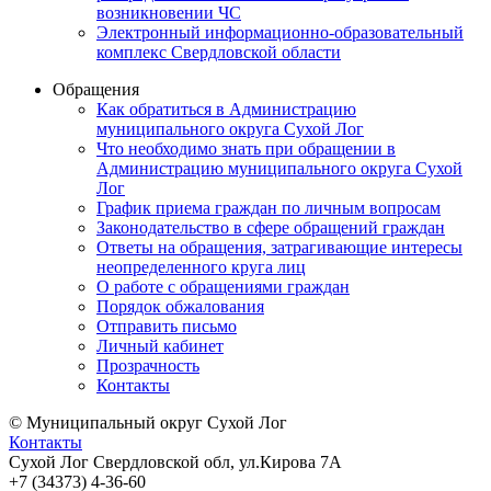
возникновении ЧС
Электронный информационно-образовательный
комплекс Свердловской области
Обращения
Как обратиться в Администрацию
муниципального округа Сухой Лог
Что необходимо знать при обращении в
Администрацию муниципального округа Сухой
Лог
График приема граждан по личным вопросам
Законодательство в сфере обращений граждан
Ответы на обращения, затрагивающие интересы
неопределенного круга лиц
О работе с обращениями граждан
Порядок обжалования
Отправить письмо
Личный кабинет
Прозрачность
Контакты
© Муниципальный округ Сухой Лог
Контакты
Сухой Лог Свердловской обл, ул.Кирова 7А
+7 (34373) 4-36-60