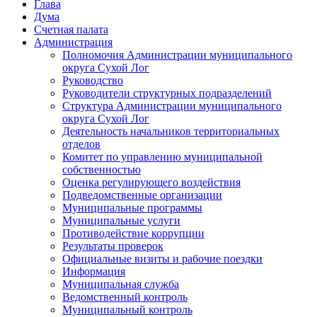
Глава
Дума
Счетная палата
Администрация
Полномочия Администрации муниципального
округа Сухой Лог
Руководство
Руководители структурных подразделений
Структура Администрации муниципального
округа Сухой Лог
Деятельность начальников территориальных
отделов
Комитет по управлению муниципальной
собственностью
Оценка регулирующего воздействия
Подведомственные организации
Муниципальные программы
Муниципальные услуги
Противодействие коррупции
Результаты проверок
Официальные визиты и рабочие поездки
Информация
Муниципальная служба
Ведомственный контроль
Муниципальный контроль