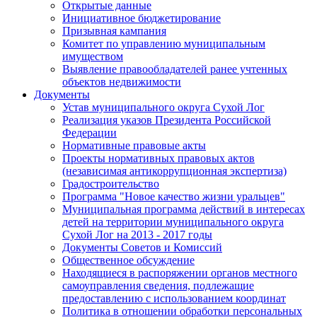
Открытые данные
Инициативное бюджетирование
Призывная кампания
Комитет по управлению муниципальным
имуществом
Выявление правообладателей ранее учтенных
объектов недвижимости
Документы
Устав муниципального округа Сухой Лог
Реализация указов Президента Российской
Федерации
Нормативные правовые акты
Проекты нормативных правовых актов
(независимая антикоррупционная экспертиза)
Градостроительство
Программа "Новое качество жизни уральцев"
Муниципальная программа действий в интересах
детей на территории муниципального округа
Сухой Лог на 2013 - 2017 годы
Документы Советов и Комиссий
Общественное обсуждение
Находящиеся в распоряжении органов местного
самоуправления сведения, подлежащие
предоставлению с использованием координат
Политика в отношении обработки персональных