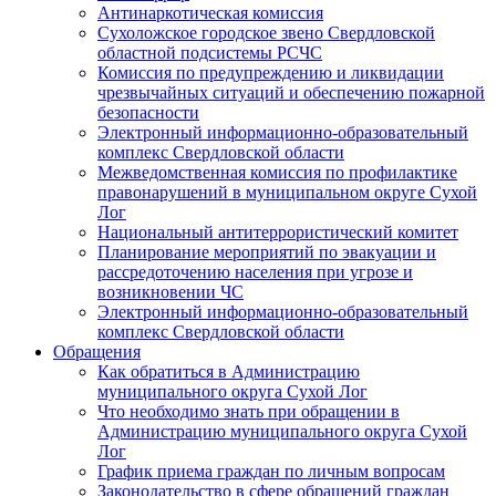
Антинаркотическая комиссия
Сухоложское городское звено Свердловской
областной подсистемы РСЧС
Комиссия по предупреждению и ликвидации
чрезвычайных ситуаций и обеспечению пожарной
безопасности
Электронный информационно-образовательный
комплекс Cвердловской области
Межведомственная комиссия по профилактике
правонарушений в муниципальном округе Сухой
Лог
Национальный антитеррористический комитет
Планирование мероприятий по эвакуации и
рассредоточению населения при угрозе и
возникновении ЧС
Электронный информационно-образовательный
комплекс Свердловской области
Обращения
Как обратиться в Администрацию
муниципального округа Сухой Лог
Что необходимо знать при обращении в
Администрацию муниципального округа Сухой
Лог
График приема граждан по личным вопросам
Законодательство в сфере обращений граждан