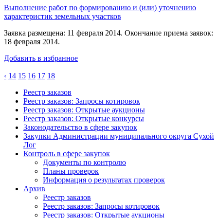
Выполнение работ по формированию и (или) уточнению
характеристик земельных участков
Заявка размещена: 11 февраля 2014. Окончание приема заявок:
18 февраля 2014.
Добавить в избранное
‹
14
15
16
17
18
Реестр заказов
Реестр заказов: Запросы котировок
Реестр заказов: Открытые аукционы
Реестр заказов: Открытые конкурсы
Законодательство в сфере закупок
Закупки Администрации муниципального округа Сухой
Лог
Контроль в сфере закупок
Документы по контролю
Планы проверок
Информация о результатах проверок
Архив
Реестр заказов
Реестр заказов: Запросы котировок
Реестр заказов: Открытые аукционы