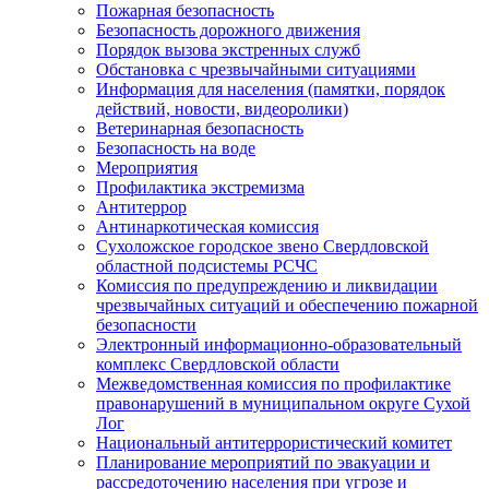
Пожарная безопасность
Безопасность дорожного движения
Порядок вызова экстренных служб
Обстановка с чрезвычайными ситуациями
Информация для населения (памятки, порядок
действий, новости, видеоролики)
Ветеринарная безопасность
Безопасность на воде
Мероприятия
Профилактика экстремизма
Антитеррор
Антинаркотическая комиссия
Сухоложское городское звено Свердловской
областной подсистемы РСЧС
Комиссия по предупреждению и ликвидации
чрезвычайных ситуаций и обеспечению пожарной
безопасности
Электронный информационно-образовательный
комплекс Cвердловской области
Межведомственная комиссия по профилактике
правонарушений в муниципальном округе Сухой
Лог
Национальный антитеррористический комитет
Планирование мероприятий по эвакуации и
рассредоточению населения при угрозе и