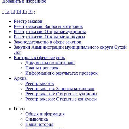
Добавить в избранное
‹
12
13
14
15
16
›
Реестр заказов
Реестр заказов: Запросы котировок
Реестр заказов: Открытые аукционы
Реестр заказов: Открытые конкурсы
Законодательство в сфере закупок
Закупки Администрации муниципального округа Сухой
Лог
Контроль в сфере закупок
Документы по контролю
Планы проверок
Информация о результатах проверок
Архив
Реестр заказов
Реестр заказов: Запросы котировок
Реестр заказов: Открытые аукционы
Реестр заказов: Открытые конкурсы
Город
Общая информация
Символика
Наша история