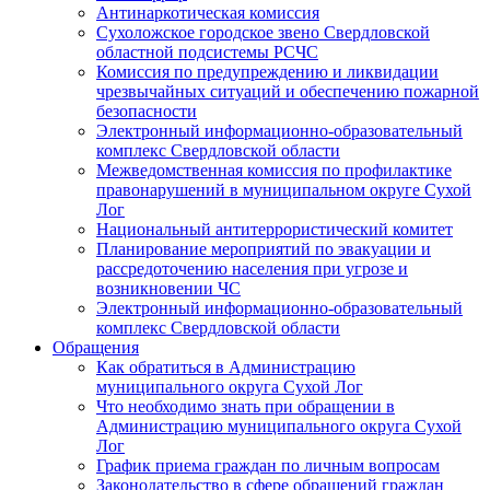
Антинаркотическая комиссия
Сухоложское городское звено Свердловской
областной подсистемы РСЧС
Комиссия по предупреждению и ликвидации
чрезвычайных ситуаций и обеспечению пожарной
безопасности
Электронный информационно-образовательный
комплекс Cвердловской области
Межведомственная комиссия по профилактике
правонарушений в муниципальном округе Сухой
Лог
Национальный антитеррористический комитет
Планирование мероприятий по эвакуации и
рассредоточению населения при угрозе и
возникновении ЧС
Электронный информационно-образовательный
комплекс Свердловской области
Обращения
Как обратиться в Администрацию
муниципального округа Сухой Лог
Что необходимо знать при обращении в
Администрацию муниципального округа Сухой
Лог
График приема граждан по личным вопросам
Законодательство в сфере обращений граждан