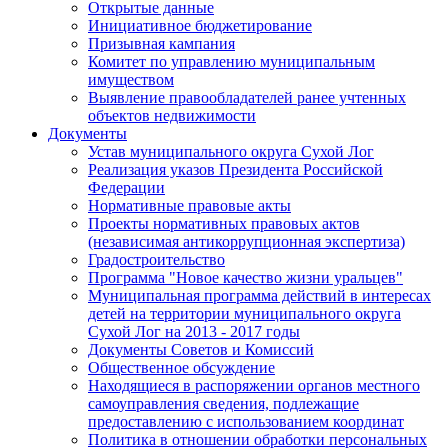
Открытые данные
Инициативное бюджетирование
Призывная кампания
Комитет по управлению муниципальным
имуществом
Выявление правообладателей ранее учтенных
объектов недвижимости
Документы
Устав муниципального округа Сухой Лог
Реализация указов Президента Российской
Федерации
Нормативные правовые акты
Проекты нормативных правовых актов
(независимая антикоррупционная экспертиза)
Градостроительство
Программа "Новое качество жизни уральцев"
Муниципальная программа действий в интересах
детей на территории муниципального округа
Сухой Лог на 2013 - 2017 годы
Документы Советов и Комиссий
Общественное обсуждение
Находящиеся в распоряжении органов местного
самоуправления сведения, подлежащие
предоставлению с использованием координат
Политика в отношении обработки персональных