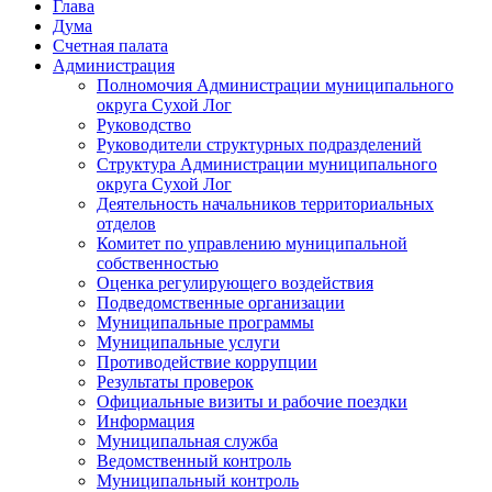
Глава
Дума
Счетная палата
Администрация
Полномочия Администрации муниципального
округа Сухой Лог
Руководство
Руководители структурных подразделений
Структура Администрации муниципального
округа Сухой Лог
Деятельность начальников территориальных
отделов
Комитет по управлению муниципальной
собственностью
Оценка регулирующего воздействия
Подведомственные организации
Муниципальные программы
Муниципальные услуги
Противодействие коррупции
Результаты проверок
Официальные визиты и рабочие поездки
Информация
Муниципальная служба
Ведомственный контроль
Муниципальный контроль