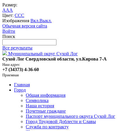
Размер:
A
A
A
Цвет:
C
C
C
Изображения
Вкл.
Выкл.
Обычная версия сайта
Войти
Поиск
Все результаты
Муниципальный округ Сухой Лог
Сухой Лог Свердловской области, ул.Кирова 7-А
Наш адрес
+7 (34373) 4-36-60
Приемная
Главная
Город
Общая информация
Символика
Наша история
Почетные граждане
Паспорт муниципального округа Сухой Лог
Город Трудовой Доблести и Славы
Служба по контракту