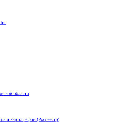
Лог
овской области
ра и картографии (Росреестр)