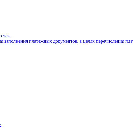
есте»
ля заполнения платежных документов, в целях перечисления п