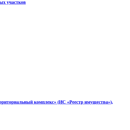
ных участков
ерриториальный комплекс» (ИС «Реестр имущества»),