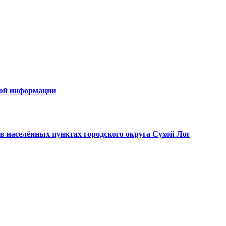
овой информации
в населённых пунктах городского округа Сухой Лог