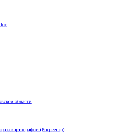
Лог
овской области
ра и картографии (Росреестр)