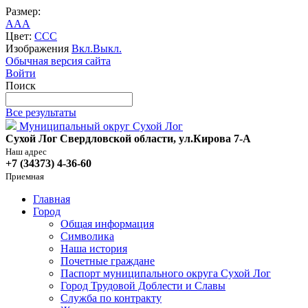
Размер:
A
A
A
Цвет:
C
C
C
Изображения
Вкл.
Выкл.
Обычная версия сайта
Войти
Поиск
Все результаты
Муниципальный округ Сухой Лог
Сухой Лог Свердловской области, ул.Кирова 7-А
Наш адрес
+7 (34373) 4-36-60
Приемная
Главная
Город
Общая информация
Символика
Наша история
Почетные граждане
Паспорт муниципального округа Сухой Лог
Город Трудовой Доблести и Славы
Служба по контракту