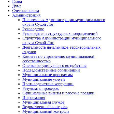
Глава
Дума
Счетная палата
Администрация
Полномочия Администрации муниципального
округа Сухой Лог
Руководство
Руководители структурных подразделений
Структура Администрации муниципального
округа Сухой Лог
Деятельность начальников территориальных
отделов
Комитет по управлению муниципальной
собственностью
Оценка регулирующего воздействия
Подведомственные организации
Муниципальные программы
Муниципальные услуги
Противодействие коррупции
Результаты проверок
Официальные визиты и рабочие поездки
Информация
Муниципальная служба
Ведомственный контроль
Муниципальный контроль