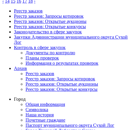
‹
14
15
16
17
18
›
Реестр заказов
Реестр заказов: Запросы котировок
Реестр заказов: Открытые аукционы
Реестр заказов: Открытые конкурсы
Законодательство в сфере закупок
Закупки Администрации муниципального округа Сухой
Лог
Контроль в сфере закупок
Документы по контролю
Планы проверок
Информация о результатах проверок
Архив
Реестр заказов
Реестр заказов: Запросы котировок
Реестр заказов: Открытые аукционы
Реестр заказов: Открытые конкурсы
Город
Общая информация
Символика
Наша история
Почетные граждане
Паспорт муниципального округа Сухой Лог