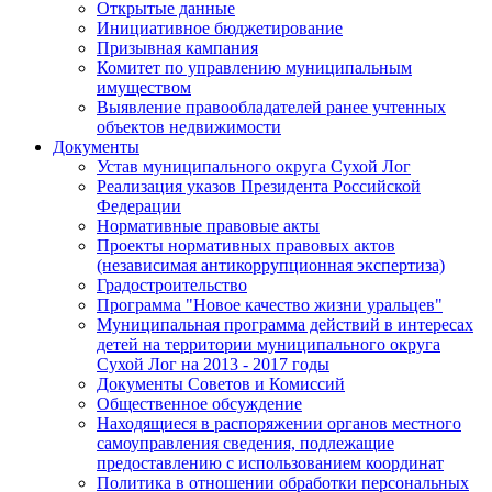
Открытые данные
Инициативное бюджетирование
Призывная кампания
Комитет по управлению муниципальным
имуществом
Выявление правообладателей ранее учтенных
объектов недвижимости
Документы
Устав муниципального округа Сухой Лог
Реализация указов Президента Российской
Федерации
Нормативные правовые акты
Проекты нормативных правовых актов
(независимая антикоррупционная экспертиза)
Градостроительство
Программа "Новое качество жизни уральцев"
Муниципальная программа действий в интересах
детей на территории муниципального округа
Сухой Лог на 2013 - 2017 годы
Документы Советов и Комиссий
Общественное обсуждение
Находящиеся в распоряжении органов местного
самоуправления сведения, подлежащие
предоставлению с использованием координат
Политика в отношении обработки персональных