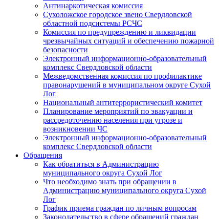
Антинаркотическая комиссия
Сухоложское городское звено Свердловской
областной подсистемы РСЧС
Комиссия по предупреждению и ликвидации
чрезвычайных ситуаций и обеспечению пожарной
безопасности
Электронный информационно-образовательный
комплекс Cвердловской области
Межведомственная комиссия по профилактике
правонарушений в муниципальном округе Сухой
Лог
Национальный антитеррористический комитет
Планирование мероприятий по эвакуации и
рассредоточению населения при угрозе и
возникновении ЧС
Электронный информационно-образовательный
комплекс Свердловской области
Обращения
Как обратиться в Администрацию
муниципального округа Сухой Лог
Что необходимо знать при обращении в
Администрацию муниципального округа Сухой
Лог
График приема граждан по личным вопросам
Законодательство в сфере обращений граждан