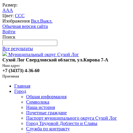
Размер:
A
A
A
Цвет:
C
C
C
Изображения
Вкл.
Выкл.
Обычная версия сайта
Войти
Поиск
Все результаты
Муниципальный округ Сухой Лог
Сухой Лог Свердловской области, ул.Кирова 7-А
Наш адрес
+7 (34373) 4-36-60
Приемная
Главная
Город
Общая информация
Символика
Наша история
Почетные граждане
Паспорт муниципального округа Сухой Лог
Город Трудовой Доблести и Славы
Служба по контракту