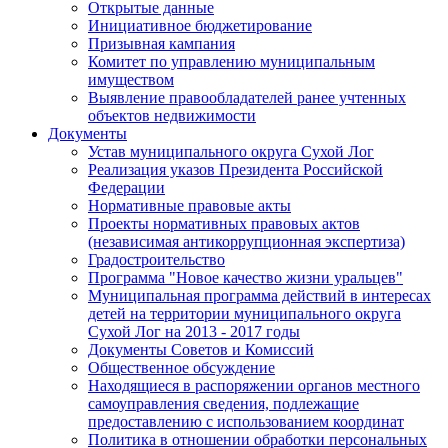
Открытые данные
Инициативное бюджетирование
Призывная кампания
Комитет по управлению муниципальным
имуществом
Выявление правообладателей ранее учтенных
объектов недвижимости
Документы
Устав муниципального округа Сухой Лог
Реализация указов Президента Российской
Федерации
Нормативные правовые акты
Проекты нормативных правовых актов
(независимая антикоррупционная экспертиза)
Градостроительство
Программа "Новое качество жизни уральцев"
Муниципальная программа действий в интересах
детей на территории муниципального округа
Сухой Лог на 2013 - 2017 годы
Документы Советов и Комиссий
Общественное обсуждение
Находящиеся в распоряжении органов местного
самоуправления сведения, подлежащие
предоставлению с использованием координат
Политика в отношении обработки персональных