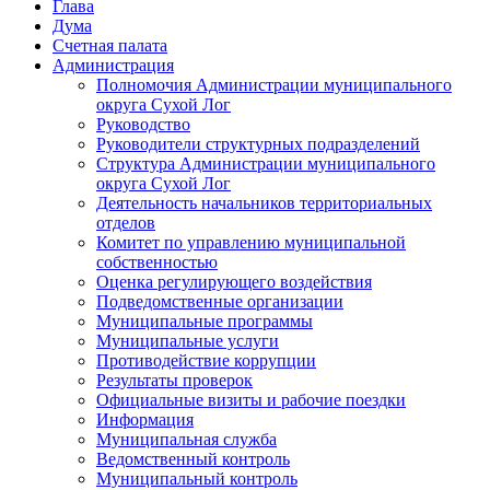
Глава
Дума
Счетная палата
Администрация
Полномочия Администрации муниципального
округа Сухой Лог
Руководство
Руководители структурных подразделений
Структура Администрации муниципального
округа Сухой Лог
Деятельность начальников территориальных
отделов
Комитет по управлению муниципальной
собственностью
Оценка регулирующего воздействия
Подведомственные организации
Муниципальные программы
Муниципальные услуги
Противодействие коррупции
Результаты проверок
Официальные визиты и рабочие поездки
Информация
Муниципальная служба
Ведомственный контроль
Муниципальный контроль