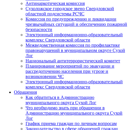
Антинаркотическая комиссия
Сухоложское городское звено Свердловской
областной подсистемы РСЧС
Комиссия по предупреждению и ликвидации
чрезвычайных ситуаций и обеспечению пожарной
безопасности
Электронный информационно-образовательный
комплекс Cвердловской области
Межведомственная комиссия по профилактике
правонарушений в муниципальном округе Сухой
Лог
Национальный антитеррористический комитет
Планирование мероприятий по эвакуации и
рассредоточению населения при угрозе и
возникновении ЧС
Электронный информационно-образовательный
комплекс Свердловской области
Обращения
Как обратиться в Администрацию
муниципального округа Сухой Лог
Что необходимо знать при обращении в
Администрацию муниципального округа Сухой
Лог
График приема граждан по личным вопросам
Законодательство в сфере обращений граждан