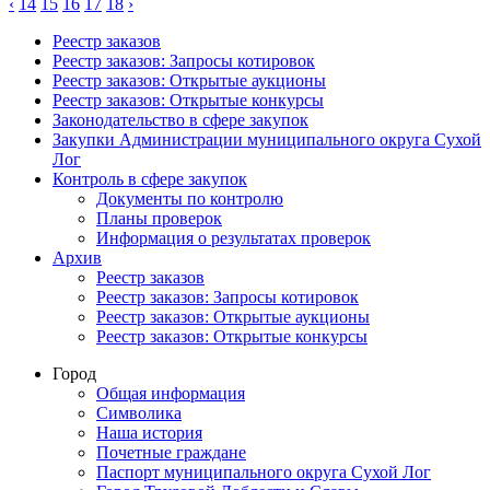
‹
14
15
16
17
18
›
Реестр заказов
Реестр заказов: Запросы котировок
Реестр заказов: Открытые аукционы
Реестр заказов: Открытые конкурсы
Законодательство в сфере закупок
Закупки Администрации муниципального округа Сухой
Лог
Контроль в сфере закупок
Документы по контролю
Планы проверок
Информация о результатах проверок
Архив
Реестр заказов
Реестр заказов: Запросы котировок
Реестр заказов: Открытые аукционы
Реестр заказов: Открытые конкурсы
Город
Общая информация
Символика
Наша история
Почетные граждане
Паспорт муниципального округа Сухой Лог