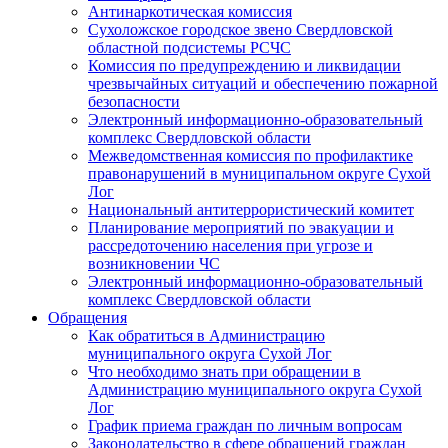
Антинаркотическая комиссия
Сухоложское городское звено Свердловской
областной подсистемы РСЧС
Комиссия по предупреждению и ликвидации
чрезвычайных ситуаций и обеспечению пожарной
безопасности
Электронный информационно-образовательный
комплекс Cвердловской области
Межведомственная комиссия по профилактике
правонарушений в муниципальном округе Сухой
Лог
Национальный антитеррористический комитет
Планирование мероприятий по эвакуации и
рассредоточению населения при угрозе и
возникновении ЧС
Электронный информационно-образовательный
комплекс Свердловской области
Обращения
Как обратиться в Администрацию
муниципального округа Сухой Лог
Что необходимо знать при обращении в
Администрацию муниципального округа Сухой
Лог
График приема граждан по личным вопросам
Законодательство в сфере обращений граждан