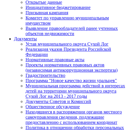
Открытые данные
Инициативное бюджетирование
Призывная кампания
Комитет по управлению муниципальным
имуществом
Выявление правообладателей ранее учтенных
объектов недвижимости
Документы
Устав муниципального округа Сухой Лог
Реализация указов Президента Российской
Федерации
Нормативные правовые акты
Проекты нормативных правовых актов
(независимая антикоррупционная экспертиза)
Градостроительство
Программа "Новое качество жизни уральцев"
Муниципальная программа действий в интересах
детей на территории муниципального округа
Сухой Лог на 2013 - 2017 годы
Документы Советов и Комиссий
Общественное обсуждение
Находящиеся в распоряжении органов местного
самоуправления сведения, подлежащие
предоставлению с использованием координат
Политика в отношении обработки персональных