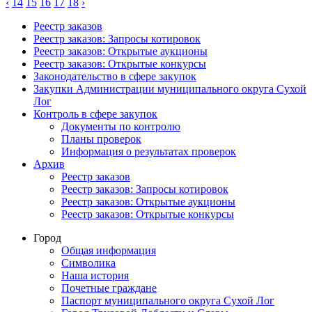
‹
14
15
16
17
18
›
Реестр заказов
Реестр заказов: Запросы котировок
Реестр заказов: Открытые аукционы
Реестр заказов: Открытые конкурсы
Законодательство в сфере закупок
Закупки Администрации муниципального округа Сухой
Лог
Контроль в сфере закупок
Документы по контролю
Планы проверок
Информация о результатах проверок
Архив
Реестр заказов
Реестр заказов: Запросы котировок
Реестр заказов: Открытые аукционы
Реестр заказов: Открытые конкурсы
Город
Общая информация
Символика
Наша история
Почетные граждане
Паспорт муниципального округа Сухой Лог