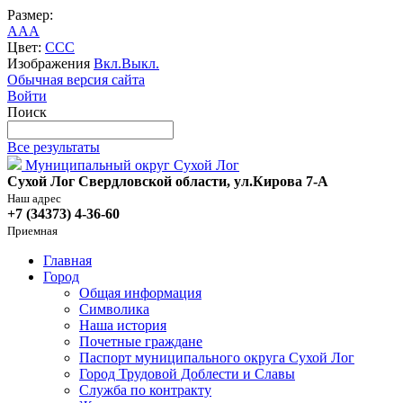
Размер:
A
A
A
Цвет:
C
C
C
Изображения
Вкл.
Выкл.
Обычная версия сайта
Войти
Поиск
Все результаты
Муниципальный округ Сухой Лог
Сухой Лог Свердловской области, ул.Кирова 7-А
Наш адрес
+7 (34373) 4-36-60
Приемная
Главная
Город
Общая информация
Символика
Наша история
Почетные граждане
Паспорт муниципального округа Сухой Лог
Город Трудовой Доблести и Славы
Служба по контракту