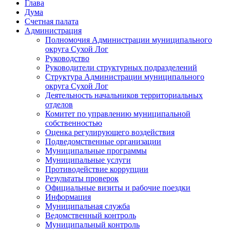
Глава
Дума
Счетная палата
Администрация
Полномочия Администрации муниципального
округа Сухой Лог
Руководство
Руководители структурных подразделений
Структура Администрации муниципального
округа Сухой Лог
Деятельность начальников территориальных
отделов
Комитет по управлению муниципальной
собственностью
Оценка регулирующего воздействия
Подведомственные организации
Муниципальные программы
Муниципальные услуги
Противодействие коррупции
Результаты проверок
Официальные визиты и рабочие поездки
Информация
Муниципальная служба
Ведомственный контроль
Муниципальный контроль