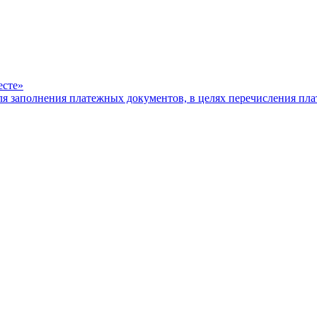
есте»
ля заполнения платежных документов, в целях перечисления п