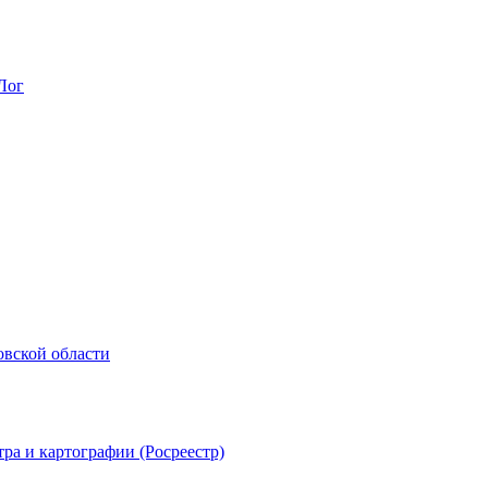
Лог
овской области
ра и картографии (Росреестр)