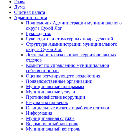
Глава
Дума
Счетная палата
Администрация
Полномочия Администрации муниципального
округа Сухой Лог
Руководство
Руководители структурных подразделений
Структура Администрации муниципального
округа Сухой Лог
Деятельность начальников территориальных
отделов
Комитет по управлению муниципальной
собственностью
Оценка регулирующего воздействия
Подведомственные организации
Муниципальные программы
Муниципальные услуги
Противодействие коррупции
Результаты проверок
Официальные визиты и рабочие поездки
Информация
Муниципальная служба
Ведомственный контроль
Муниципальный контроль