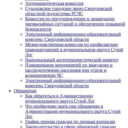
Антинаркотическая комиссия
Сухоложское городское звено Свердловской
областной подсистемы РСЧС
Комиссия по предупреждению и ликвидации
чрезвычайных ситуаций и обеспечению пожарной
безопасности
Электронный информационно-образовательный
комплекс Cвердловской области
Межведомственная комиссия по профилактике
правонарушений в муниципальном округе Сухой
Лог
Национальный антитеррористический комитет
Планирование мероприятий по эвакуации и
рассредоточению населения при угрозе и
возникновении ЧС
Электронный информационно-образовательный
комплекс Свердловской области
Обращения
Как обратиться в Администрацию
муниципального округа Сухой Лог
Что необходимо знать при обращении в
Администрацию муниципального округа Сухой
Лог
График приема граждан по личным вопросам
Законодательство в сфере обращений граждан