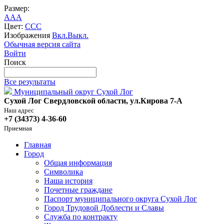
Размер:
A
A
A
Цвет:
C
C
C
Изображения
Вкл.
Выкл.
Обычная версия сайта
Войти
Поиск
Все результаты
Муниципальный округ Сухой Лог
Сухой Лог Свердловской области, ул.Кирова 7-А
Наш адрес
+7 (34373) 4-36-60
Приемная
Главная
Город
Общая информация
Символика
Наша история
Почетные граждане
Паспорт муниципального округа Сухой Лог
Город Трудовой Доблести и Славы
Служба по контракту