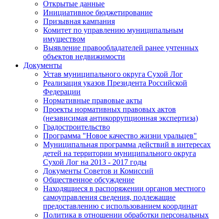
Открытые данные
Инициативное бюджетирование
Призывная кампания
Комитет по управлению муниципальным
имуществом
Выявление правообладателей ранее учтенных
объектов недвижимости
Документы
Устав муниципального округа Сухой Лог
Реализация указов Президента Российской
Федерации
Нормативные правовые акты
Проекты нормативных правовых актов
(независимая антикоррупционная экспертиза)
Градостроительство
Программа "Новое качество жизни уральцев"
Муниципальная программа действий в интересах
детей на территории муниципального округа
Сухой Лог на 2013 - 2017 годы
Документы Советов и Комиссий
Общественное обсуждение
Находящиеся в распоряжении органов местного
самоуправления сведения, подлежащие
предоставлению с использованием координат
Политика в отношении обработки персональных