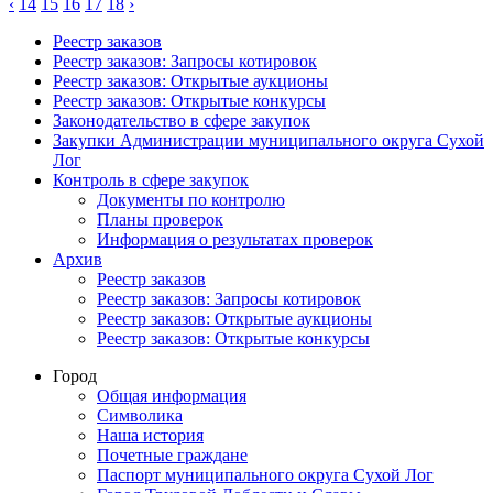
‹
14
15
16
17
18
›
Реестр заказов
Реестр заказов: Запросы котировок
Реестр заказов: Открытые аукционы
Реестр заказов: Открытые конкурсы
Законодательство в сфере закупок
Закупки Администрации муниципального округа Сухой
Лог
Контроль в сфере закупок
Документы по контролю
Планы проверок
Информация о результатах проверок
Архив
Реестр заказов
Реестр заказов: Запросы котировок
Реестр заказов: Открытые аукционы
Реестр заказов: Открытые конкурсы
Город
Общая информация
Символика
Наша история
Почетные граждане
Паспорт муниципального округа Сухой Лог