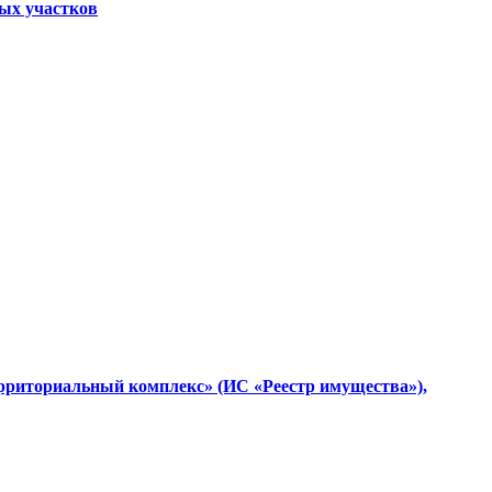
ных участков
ерриториальный комплекс» (ИС «Реестр имущества»),