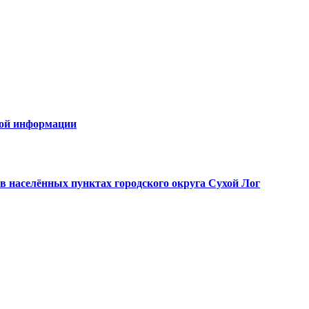
овой информации
в населённых пунктах городского округа Сухой Лог