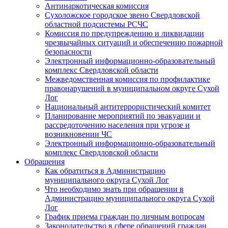
Антинаркотическая комиссия
Сухоложское городское звено Свердловской
областной подсистемы РСЧС
Комиссия по предупреждению и ликвидации
чрезвычайных ситуаций и обеспечению пожарной
безопасности
Электронный информационно-образовательный
комплекс Cвердловской области
Межведомственная комиссия по профилактике
правонарушений в муниципальном округе Сухой
Лог
Национальный антитеррористический комитет
Планирование мероприятий по эвакуации и
рассредоточению населения при угрозе и
возникновении ЧС
Электронный информационно-образовательный
комплекс Свердловской области
Обращения
Как обратиться в Администрацию
муниципального округа Сухой Лог
Что необходимо знать при обращении в
Администрацию муниципального округа Сухой
Лог
График приема граждан по личным вопросам
Законодательство в сфере обращений граждан