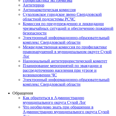
Профилактика экстремизма
Антитеррор
Антинаркотическая комиссия
Сухоложское городское звено Свердловской
областной подсистемы РСЧС
Комиссия по предупреждению и ликвидации
чрезвычайных ситуаций и обеспечению пожарной
безопасности
Электронный информационно-образовательный
комплекс Cвердловской области
Межведомственная комиссия по профилактике
правонарушений в муниципальном округе Сухой
Лог
Национальный антитеррористический комитет
Планирование мероприятий по эвакуации и
рассредоточению населения при угрозе и
возникновении ЧС
Электронный информационно-образовательный
комплекс Свердловской области
Обращения
Как обратиться в Администрацию
муниципального округа Сухой Лог
Что необходимо знать при обращении в
Администрацию муниципального округа Сухой