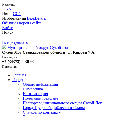
Размер:
A
A
A
Цвет:
C
C
C
Изображения
Вкл.
Выкл.
Обычная версия сайта
Войти
Поиск
Все результаты
Муниципальный округ Сухой Лог
Сухой Лог Свердловской области, ул.Кирова 7-А
Наш адрес
+7 (34373) 4-36-60
Приемная
Главная
Город
Общая информация
Символика
Наша история
Почетные граждане
Паспорт муниципального округа Сухой Лог
Город Трудовой Доблести и Славы
Служба по контракту