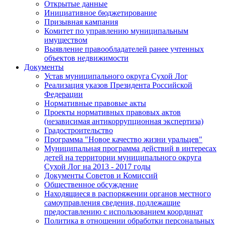
Открытые данные
Инициативное бюджетирование
Призывная кампания
Комитет по управлению муниципальным
имуществом
Выявление правообладателей ранее учтенных
объектов недвижимости
Документы
Устав муниципального округа Сухой Лог
Реализация указов Президента Российской
Федерации
Нормативные правовые акты
Проекты нормативных правовых актов
(независимая антикоррупционная экспертиза)
Градостроительство
Программа "Новое качество жизни уральцев"
Муниципальная программа действий в интересах
детей на территории муниципального округа
Сухой Лог на 2013 - 2017 годы
Документы Советов и Комиссий
Общественное обсуждение
Находящиеся в распоряжении органов местного
самоуправления сведения, подлежащие
предоставлению с использованием координат
Политика в отношении обработки персональных