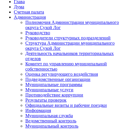
Глава
Дума
Счетная палата
Администрация
Полномочия Администрации муниципального
округа Сухой Лог
Руководство
Руководители структурных подразделений
Структура Администрации муниципального
округа Сухой Лог
Деятельность начальников территориальных
отделов
Комитет по управлению муниципальной
собственностью
Оценка регулирующего воздействия
Подведомственные организации
Муниципальные программы
Муниципальные услуги
Противодействие коррупции
Результаты проверок
Официальные визиты и рабочие поездки
Информация
Муниципальная служба
Ведомственный контроль
Муниципальный контроль