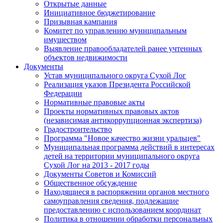
Открытые данные
Инициативное бюджетирование
Призывная кампания
Комитет по управлению муниципальным
имуществом
Выявление правообладателей ранее учтенных
объектов недвижимости
Документы
Устав муниципального округа Сухой Лог
Реализация указов Президента Российской
Федерации
Нормативные правовые акты
Проекты нормативных правовых актов
(независимая антикоррупционная экспертиза)
Градостроительство
Программа "Новое качество жизни уральцев"
Муниципальная программа действий в интересах
детей на территории муниципального округа
Сухой Лог на 2013 - 2017 годы
Документы Советов и Комиссий
Общественное обсуждение
Находящиеся в распоряжении органов местного
самоуправления сведения, подлежащие
предоставлению с использованием координат
Политика в отношении обработки персональных