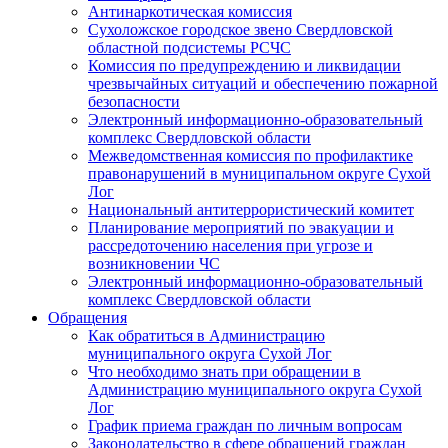
Антинаркотическая комиссия
Сухоложское городское звено Свердловской
областной подсистемы РСЧС
Комиссия по предупреждению и ликвидации
чрезвычайных ситуаций и обеспечению пожарной
безопасности
Электронный информационно-образовательный
комплекс Cвердловской области
Межведомственная комиссия по профилактике
правонарушений в муниципальном округе Сухой
Лог
Национальный антитеррористический комитет
Планирование мероприятий по эвакуации и
рассредоточению населения при угрозе и
возникновении ЧС
Электронный информационно-образовательный
комплекс Свердловской области
Обращения
Как обратиться в Администрацию
муниципального округа Сухой Лог
Что необходимо знать при обращении в
Администрацию муниципального округа Сухой
Лог
График приема граждан по личным вопросам
Законодательство в сфере обращений граждан