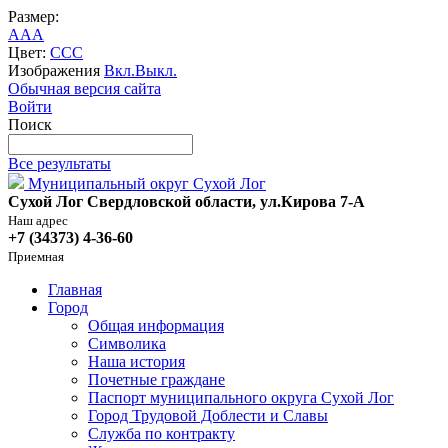
Размер:
A
A
A
Цвет:
C
C
C
Изображения
Вкл.
Выкл.
Обычная версия сайта
Войти
Поиск
Все результаты
Муниципальный округ Сухой Лог
Сухой Лог Свердловской области, ул.Кирова 7-А
Наш адрес
+7 (34373) 4-36-60
Приемная
Главная
Город
Общая информация
Символика
Наша история
Почетные граждане
Паспорт муниципального округа Сухой Лог
Город Трудовой Доблести и Славы
Служба по контракту