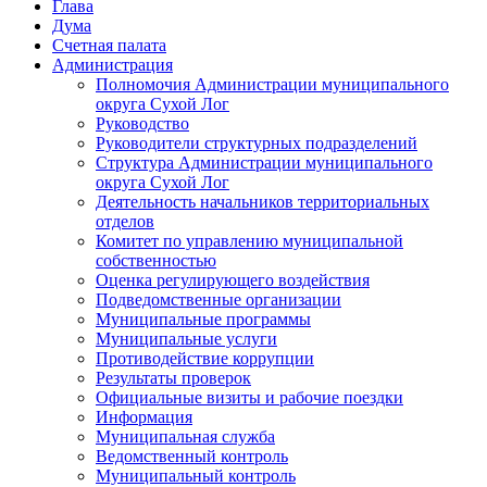
Глава
Дума
Счетная палата
Администрация
Полномочия Администрации муниципального
округа Сухой Лог
Руководство
Руководители структурных подразделений
Структура Администрации муниципального
округа Сухой Лог
Деятельность начальников территориальных
отделов
Комитет по управлению муниципальной
собственностью
Оценка регулирующего воздействия
Подведомственные организации
Муниципальные программы
Муниципальные услуги
Противодействие коррупции
Результаты проверок
Официальные визиты и рабочие поездки
Информация
Муниципальная служба
Ведомственный контроль
Муниципальный контроль